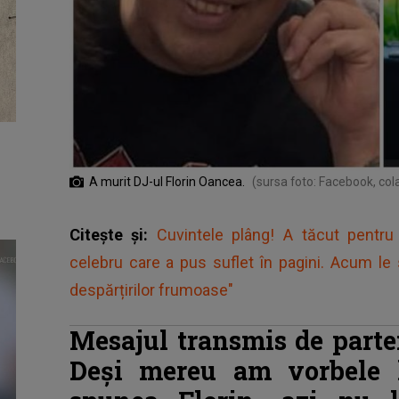
A murit DJ-ul Florin Oancea.
(sursa foto: Facebook, col
Citește și:
Cuvintele plâng! A tăcut pentru
celebru care a pus suflet în pagini. Acum le sc
despărțirilor frumoase"
Mesajul transmis de parte
Deși mereu am vorbele 