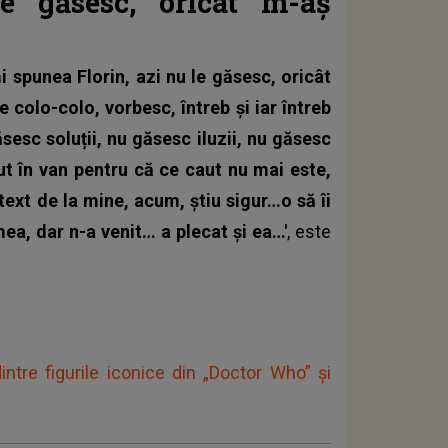
e găsesc, oricât m-aș
 spunea Florin, azi nu le găsesc, oricât
 colo-colo, vorbesc, întreb și iar întreb
esc soluții, nu găsesc iluzii, nu găsesc
ut în van pentru că ce caut nu mai este,
 text de la mine, acum, știu sigur…o să îi
mea, dar n-a venit… a plecat și ea…'
, este
intre figurile iconice din „Doctor Who” și