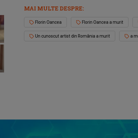
MAI MULTE DESPRE:
Florin Oancea
Florin Oancea a murit
Un cunoscut artist din România a murit
a m