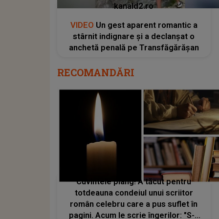
kanald2.ro
VIDEO
Un gest aparent romantic a
stârnit indignare și a declanșat o
anchetă penală pe Transfăgărășan
RECOMANDĂRI
Cuvintele plâng! A tăcut pentru
totdeauna condeiul unui scriitor
român celebru care a pus suflet în
pagini. Acum le scrie îngerilor: "S-a