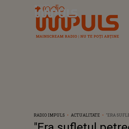
Radio Impuls
RADIO IMPULS
ACTUALITATE
"ERA SUFL
PETRECERI
"Era sufletul petrec
CINEVA I-