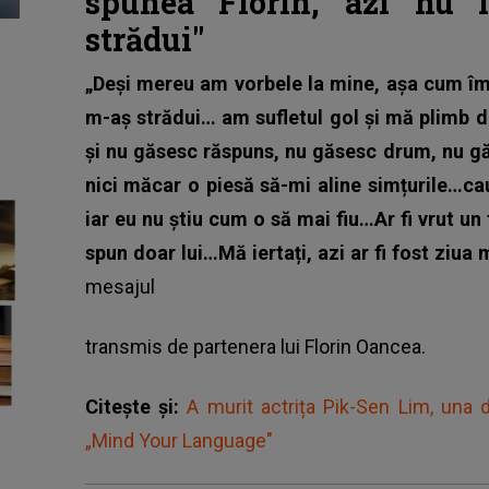
spunea Florin, azi nu l
strădui"
„Deși mereu am vorbele la mine, așa cum îmi
m-aș strădui… am sufletul gol și mă plimb de
și nu găsesc răspuns, nu găsesc drum, nu găs
nici măcar o piesă să-mi aline simțurile…ca
iar eu nu știu cum o să mai fiu…Ar fi vrut un
spun doar lui…Mă iertați, azi ar fi fost ziua 
mesajul
transmis de
partenera lui Florin Oancea
.
Citește și:
A murit actrița Pik-Sen Lim, una d
„Mind Your Language"