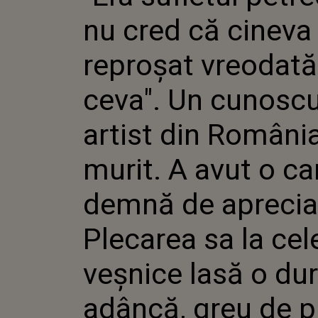
VREODATĂ 
nu cred că cineva 
CUNOSCUT
ROMÂNIA A
AVUT O C
reproșat vreodată
DE APRECI
SA LA CEL
ceva". Un cunosc
O DURERE 
DE PUS ÎN
artist din Români
murit. A avut o ca
demnă de aprecia
Plecarea sa la cel
veșnice lasă o du
adâncă, greu de p