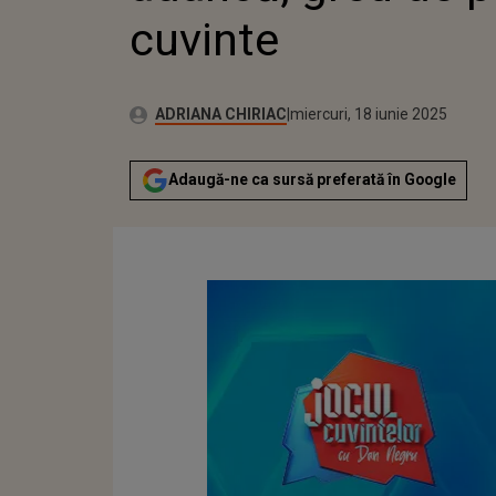
cuvinte
Publicat:
Autor:
miercuri, 18 iunie 2025
Actualizat:
ADRIANA CHIRIAC
miercuri, 18 iunie 2025
Adaugă-ne ca sursă preferată în Google