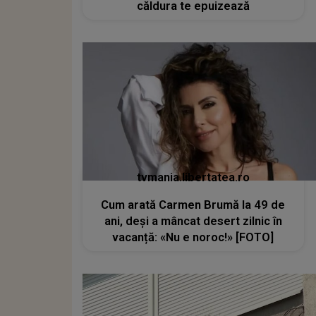
căldura te epuizează
tvmania.libertatea.ro
Cum arată Carmen Brumă la 49 de
ani, deși a mâncat desert zilnic în
vacanță: «Nu e noroc!» [FOTO]