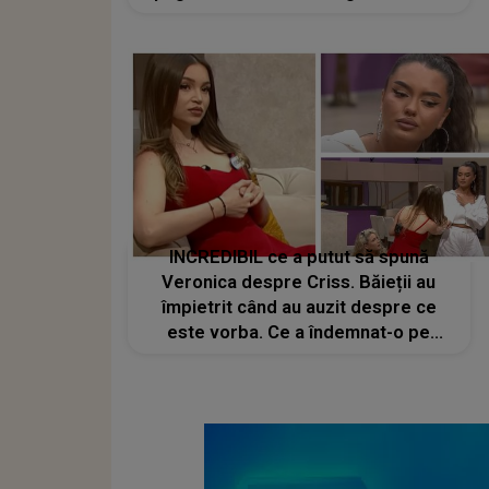
înălțat la stele poetul despărțirilor
frumoase"
INCREDIBIL ce a putut să spună
Veronica despre Criss. Băieții au
împietrit când au auzit despre ce
este vorba. Ce a îndemnat-o pe
concurenta din Casa Iubirii să lase
ecusonul jos și să plece: "Liniștește-
te puțin"