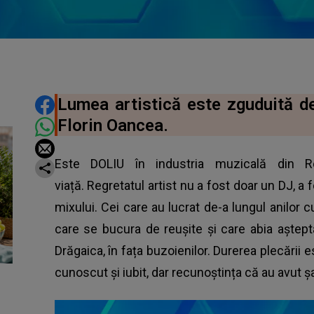
DISTRIBUIE ARTICOLUL
Lumea artistică este zguduită de
Florin Oancea.
Este DOLIU în industria muzicală din R
viață. Regretatul artist nu a fost doar un DJ, a 
mixului. Cei care au lucrat de-a lungul anilor 
care se bucura de reușite și care abia aștep
Drăgaica, în fața buzoienilor. Durerea plecării 
cunoscut și iubit, dar recunoștința că au avut șa