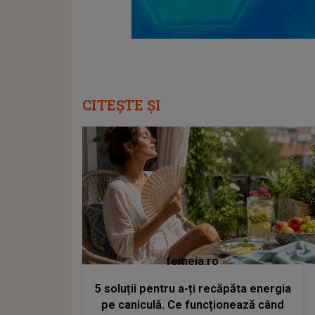
CITEȘTE ȘI
femeia.ro
5 soluții pentru a-ți recăpăta energia
pe caniculă. Ce funcționează când