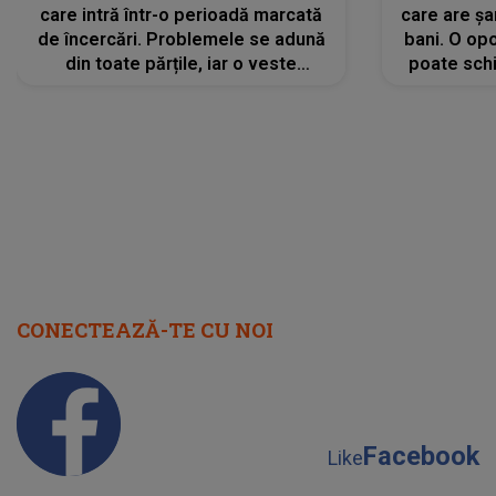
care intră într-o perioadă marcată
care are șa
de încercări. Problemele se adună
bani. O opo
din toate părțile, iar o veste
poate schi
neașteptată îi dă planurile peste
la
cap
CONECTEAZĂ-TE CU NOI
Facebook
Like