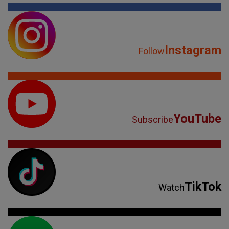
Instagram
Follow
YouTube
Subscribe
TikTok
Watch