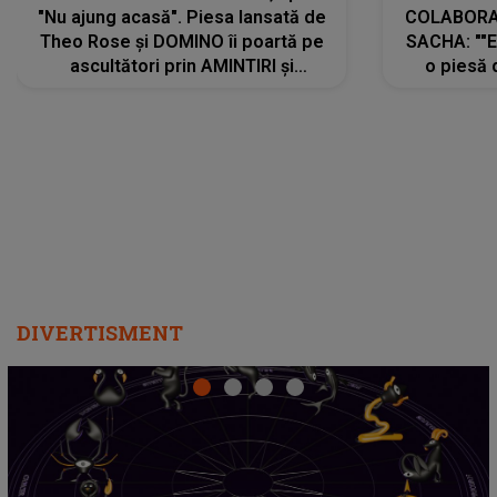
"Nu ajung acasă". Piesa lansată de
COLABORAR
Theo Rose și DOMINO îi poartă pe
SACHA: ""E
ascultători prin AMINTIRI și
o piesă 
REGĂSIRI, iar drumul emoțiilor
imediat pre
trece prin sufletul publicului:
cu mine șt
"Pentru toți cei care au plecat
păstrăm do
departe ca să le fie mai bine"
DIVERTISMENT