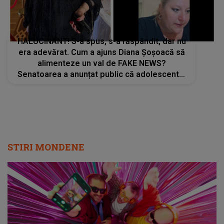
HALUCINANT! S-a spus, s-a răspândit, dar nu
era adevărat. Cum a ajuns Diana Șoșoacă să
alimenteze un val de FAKE NEWS?
Senatoarea a anunțat public că adolescentul
care a sărit de pe scena festivalului ”Beach,
Please” a murit
STIRI MONDENE