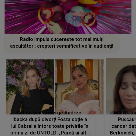
Radio Impuls cucerește tot mai mulți
ascultători: creșteri semnificative în audiență
Cât de bine îi merge Andreei
MĂRTURIA
Ibacka după divorț! Fosta soție a
Pușcău!
lui Cabral a întors toate privirile în
cancer dato
prima zi de UNTOLD: „Parcă ai altă
Berkovich, 