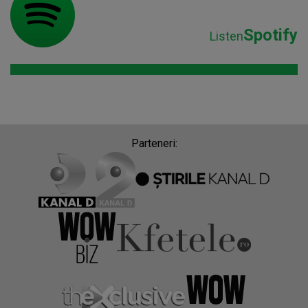
Spotify
Listen
Parteneri: