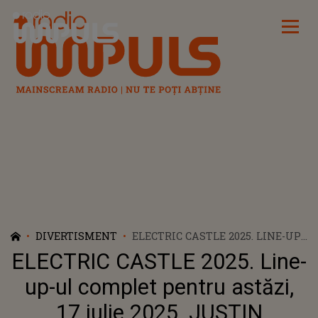
Radio Impuls
DIVERTISMENT
ELECTRIC CASTLE 2025. LINE-UP-
UL COMPLET PENTRU ASTĂZI, 17
ELECTRIC CASTLE 2025. Line-
IULIE 2025. JUSTIN TIMBERLAKE
URCĂ PE SCENA PRINCIPALĂ
up-ul complet pentru astăzi,
17 iulie 2025. JUSTIN