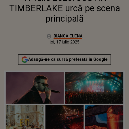
TIMBERLAKE urcă pe scena
principală
Autor:
BIANCA ELENA
Publicat:
joi, 17 iulie 2025
Actualizat:
joi, 17 iulie 2025
Adaugă-ne ca sursă preferată în Google