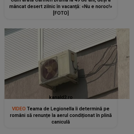
mâncat desert zilnic în vacanță: «Nu e noroc!»
[FOTO]
kanald2.ro
VIDEO
Teama de Legionella îi determină pe
români să renunțe la aerul condiționat în plină
caniculă