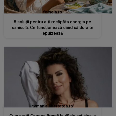
femeia.ro
5 soluții pentru a-ți recăpăta energia pe
caniculă. Ce funcționează când căldura te
epuizează
tvmania.libertatea.ro
Cum arată Carmen Brumă la 49 de ani, deși a