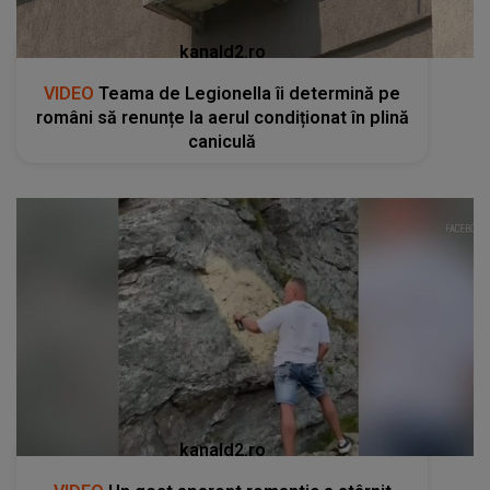
kanald2.ro
VIDEO
Teama de Legionella îi determină pe
români să renunțe la aerul condiționat în plină
caniculă
kanald2.ro