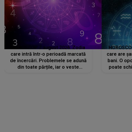
HOROSCOP 7 august 2026. Zodia
HOROSCOP 
care intră într-o perioadă marcată
care are șa
de încercări. Problemele se adună
bani. O opo
din toate părțile, iar o veste
poate schi
neașteptată îi dă planurile peste
la
cap