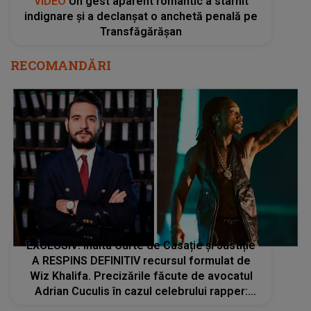
VIDEO
Un gest aparent romantic a stârnit
indignare și a declanșat o anchetă penală pe
Transfăgărășan
RECOMANDĂRI
EXCLUSIV! Înalta Curte de Casație și Justiție
A RESPINS DEFINITIV recursul formulat de
Wiz Khalifa. Precizările făcute de avocatul
Adrian Cuculis în cazul celebrului rapper:
„Soluția, raportat la legislația din România,