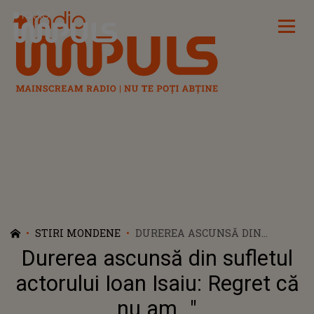
Radio Impuls
STIRI MONDENE
DUREREA ASCUNSĂ DIN
SUFLETUL ACTORULUI IOAN
Durerea ascunsă din sufletul
ISAIU: REGRET CĂ NU AM..."
actorului Ioan Isaiu: Regret că
nu am..."