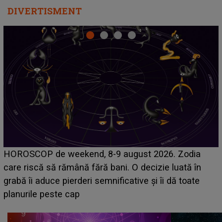
DIVERTISMENT
Emanuel a ținut ACEST DETALIU ASCUNS până
acum! În fața Alexandrei, concurentul din Casa Iubirii
face o MĂRTURISIRE NEAȘTEPTATĂ despre mama
sa: "I-am spus și ei în față, eu nu te iubesc pentru
că..."