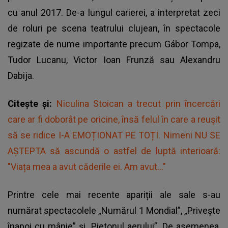
cu anul 2017. De-a lungul carierei, a interpretat zeci
de roluri pe scena teatrului clujean, în spectacole
regizate de nume importante precum Gábor Tompa,
Tudor Lucanu, Victor Ioan Frunză sau Alexandru
Dabija.
Citește și:
Niculina Stoican a trecut prin încercări
care ar fi doborât pe oricine, însă felul în care a reușit
să se ridice I-A EMOȚIONAT PE TOȚI. Nimeni NU SE
AȘTEPTA să ascundă o astfel de luptă interioară:
"Viața mea a avut căderile ei. Am avut..."
Printre cele mai recente apariții ale sale s-au
numărat spectacolele „Numărul 1 Mondial”, „Privește
înapoi cu mânie” și „Pietonul aerului”. De asemenea,