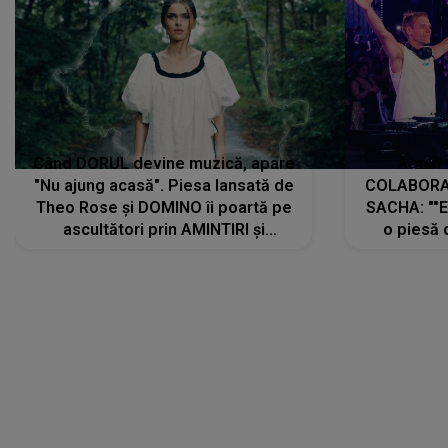
Când DORUL devine muzică, apare
Armin 
"Nu ajung acasă". Piesa lansată de
COLABORAR
Theo Rose și DOMINO îi poartă pe
SACHA: ""E
ascultători prin AMINTIRI și
o piesă 
REGĂSIRI, iar drumul emoțiilor
imediat pre
trece prin sufletul publicului:
cu mine șt
"Pentru toți cei care au plecat
păstrăm do
departe ca să le fie mai bine"