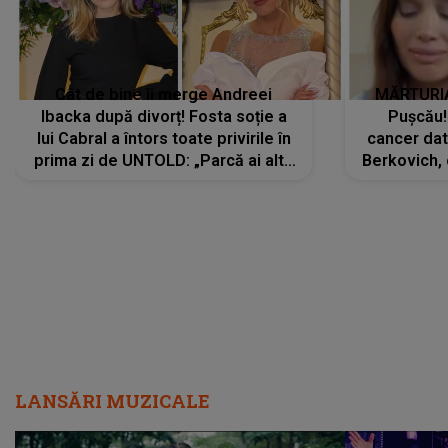
Cât de bine îi merge Andreei
MĂRTURIA
Ibacka după divorț! Fosta soție a
Pușcău!
lui Cabral a întors toate privirile în
cancer dato
prima zi de UNTOLD: „Parcă ai altă
Berkovich, 
strălucire, emani putere,
accident ru
încredere, siguranță...”
Dacă nu 
LANSĂRI MUZICALE