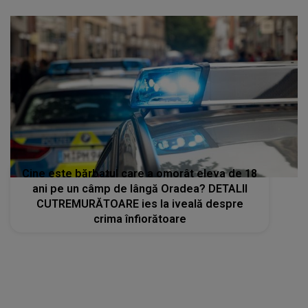
este corectă”
Cine este bărbatul care a omorât eleva de 18
ani pe un câmp de lângă Oradea? DETALII
CUTREMURĂTOARE ies la iveală despre
crima înfiorătoare