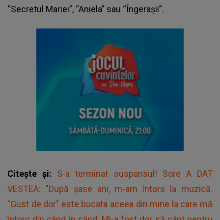
“Secretul Mariei”, “Aniela” sau “Îngerașii”.
Citește și:
S-a terminat suspansul! Sore A DAT
VESTEA: "După șase ani, m-am întors la muzică.
"Gust de dor" este bucata aceea din mine la care mă
întorc din când în când. Mi-a fost dor să cânt pentru