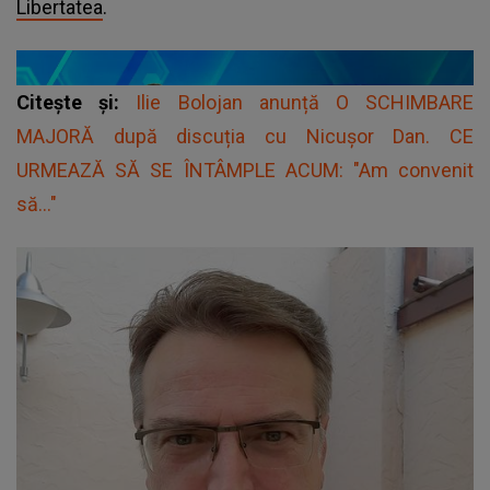
Libertatea
.
Citește și:
Ilie Bolojan anunță O SCHIMBARE
MAJORĂ după discuția cu Nicușor Dan. CE
URMEAZĂ SĂ SE ÎNTÂMPLE ACUM: "Am convenit
să..."