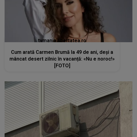
tvmania.libertatea.ro
Cum arată Carmen Brumă la 49 de ani, deși a
mâncat desert zilnic în vacanță: «Nu e noroc!»
[FOTO]