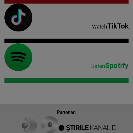
TikTok
Watch
Spotify
Listen
Parteneri: