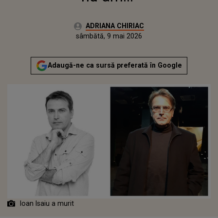
Autor:
ADRIANA CHIRIAC
Publicat:
sâmbătă, 9 mai 2026
Actualizat:
sâmbătă, 9 mai 2026
Adaugă-ne ca sursă preferată în Google
Ioan Isaiu a murit