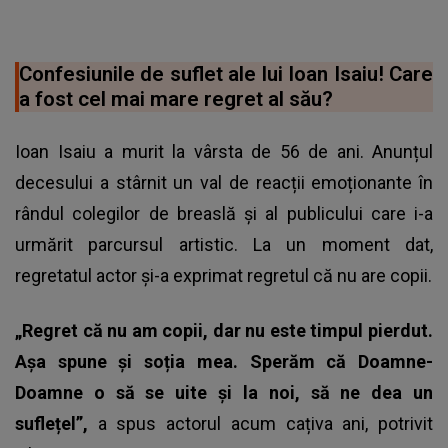
Confesiunile de suflet ale lui Ioan Isaiu! Care
a fost cel mai mare regret al său?
Ioan Isaiu a murit la vârsta de 56 de ani. Anunțul
decesului a stârnit un val de reacții emoționante în
rândul colegilor de breaslă și al publicului care i-a
urmărit parcursul artistic. La un moment dat,
regretatul actor și-a exprimat regretul că nu are copii.
„Regret că nu am copii, dar nu este timpul pierdut.
Așa spune și soția mea. Sperăm că Doamne-
Doamne o să se uite și la noi, să ne dea un
suflețel”,
a spus actorul acum cațiva ani, potrivit