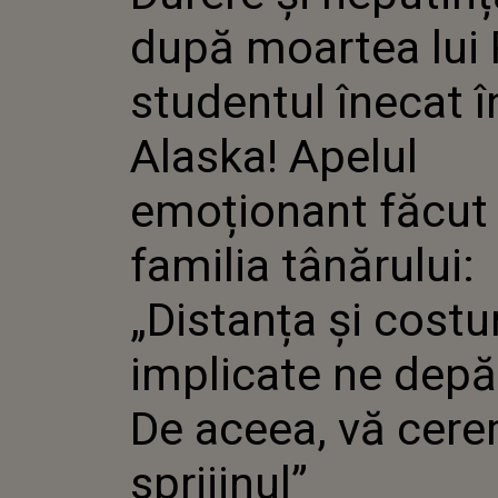
ÎNECAT ÎN
după moartea lui 
APELUL E
FĂCUT DE 
TÂNĂRULUI
studentul înecat î
COSTURILE
DEPĂȘESC. 
Alaska! Apelul
CEREM SPR
emoționant făcut
familia tânărului:
„Distanța și costur
implicate ne depă
De aceea, vă cer
sprijinul”