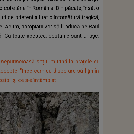
 o cofetărie în România. Din păcate, însă, o
uri de prieteni a luat o întorsătură tragică,
 Acum, apropiații vor să îl aducă pe Raul
 Cu toate acestea, costurile sunt uriașe.
t neputincioasă soțul murind în brațele ei.
accepte: "Încercam cu disperare să-l țin în
sibil și ce s-a întâmplat