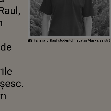
 ALASKA!
Raul,
MOȚIONANT
FAMILIA
: „DISTANȚA ȘI
n
 IMPLICATE NE
DE ACEEA, VĂ
IJINUL”
Familia lui Raul, studentul înecat în Alaska, se str
 de
ile
șesc.
em