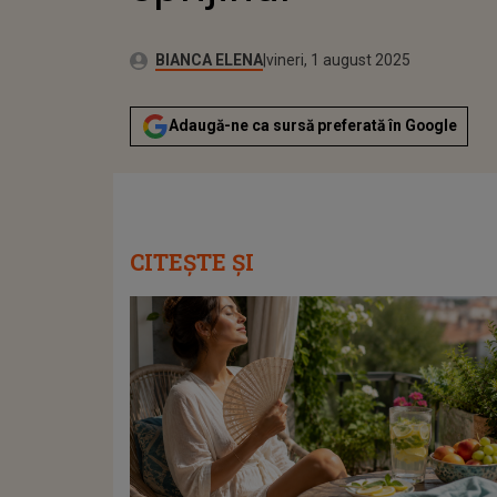
Publicat:
Autor:
vineri, 1 august 2025
Actualizat:
BIANCA ELENA
vineri, 1 august 2025
Adaugă-ne ca sursă preferată în Google
CITEȘTE ȘI