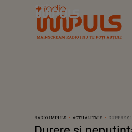
Radio Impuls
RADIO IMPULS
ACTUALITATE
DURERE Ș
DUPĂ MOA
Durere și neputinț
RAUL, ST