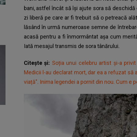
bani, astfel încât să își ajute sora să deschidă
zi liberă pe care ar fi trebuit să o petreacă alăt
lăsând în urmă numeroase semne de întrebare.
acasă pentru a fi înmormântat așa cum merită.
Iată mesajul transmis de sora tânărului.
Citește și:
Soția unui celebru artist și-a privi
Medicii l-au declarat mort, dar ea a refuzat să 
viață". Inima legendei a pornit din nou. Cum e po