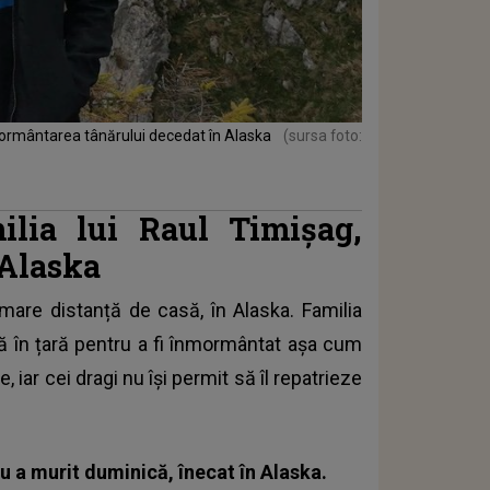
nmormântarea tânărului decedat în Alaska
(sursa foto:
ilia lui Raul Timișag,
 Alaska
 mare distanță de casă, în Alaska. Familia
că în țară pentru a fi înmormântat așa cum
, iar cei dragi nu își permit să îl repatrieze
eu a murit duminică, înecat în Alaska.