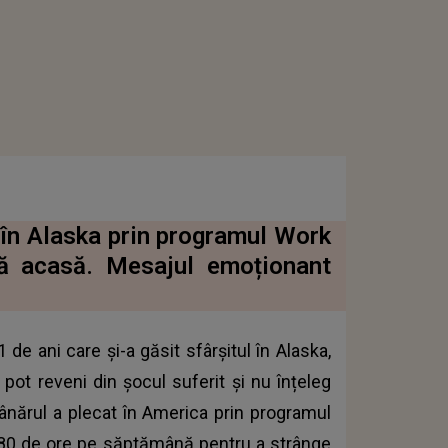
t în Alaska prin programul Work
că acasă. Mesajul emoționant
de ani care și-a găsit sfârșitul în Alaska,
pot reveni din șocul suferit și nu înțeleg
ânărul a plecat în America prin programul
și 80 de ore pe săptămână pentru a strânge