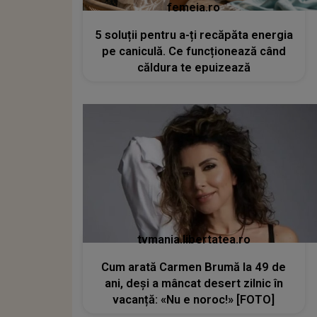
femeia.ro
5 soluții pentru a-ți recăpăta energia
pe caniculă. Ce funcționează când
căldura te epuizează
tvmania.libertatea.ro
Cum arată Carmen Brumă la 49 de
ani, deși a mâncat desert zilnic în
vacanță: «Nu e noroc!» [FOTO]