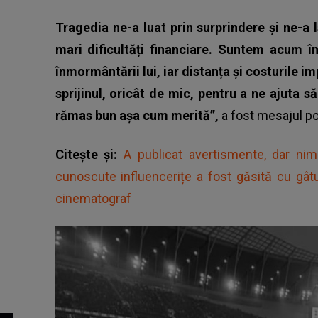
Tragedia ne-a luat prin surprindere și ne-a 
mari dificultăți financiare. Suntem acum în
înmormântării lui, iar distanța și costurile 
sprijinul, oricât de mic, pentru a ne ajuta 
rămas bun așa cum merită”,
a fost mesajul po
Citește și:
A publicat avertismente, dar nim
cunoscute influencerițe a fost găsită cu gâtu
cinematograf