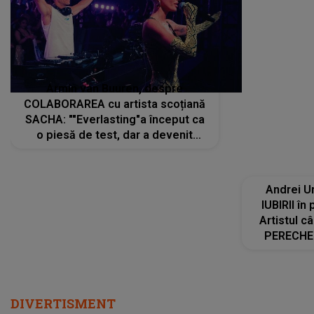
Armin van Buuren, despre
Andrei U
COLABORAREA cu artista scoțiană
IUBIRII în
SACHA: ""Everlasting"a început ca
Artistul 
o piesă de test, dar a devenit
PERECHE 
imediat preferata fanilor. Sacha și
care aleg
cu mine știam că nu am putea să o
același dr
păstrăm doar pentru noi prea mult
R
timp"
DIVERTISMENT