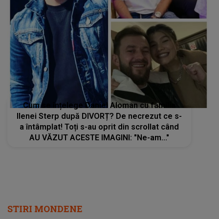
Cum se înțelege Daniel Aloman cu familia
Ilenei Sterp după DIVORȚ? De necrezut ce s-
a întâmplat! Toți s-au oprit din scrollat când
AU VĂZUT ACESTE IMAGINI: "Ne-am..."
STIRI MONDENE