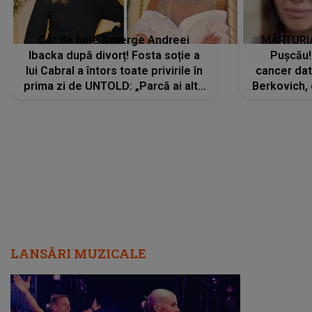
Cât de bine îi merge Andreei
MĂRTURIA
Ibacka după divorț! Fosta soție a
Pușcău!
lui Cabral a întors toate privirile în
cancer dato
prima zi de UNTOLD: „Parcă ai altă
Berkovich, 
strălucire, emani putere,
accident ru
încredere, siguranță...”
Dacă nu 
LANSĂRI MUZICALE