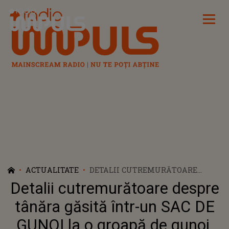
Radio Impuls
ACTUALITATE
DETALII CUTREMURĂTOARE
DESPRE TÂNĂRA GĂSITĂ ÎNTR-UN
Detalii cutremurătoare despre
SAC DE GUNOI LA O GROAPĂ DE
GUNOI. CE S-A ÎNTÂMPLAT
tânăra găsită într-un SAC DE
ÎNAINTE DE DESCOPERIREA
GUNOI la o groapă de gunoi.
MACABRĂ ȘI CINE ESTE, DE FAPT,