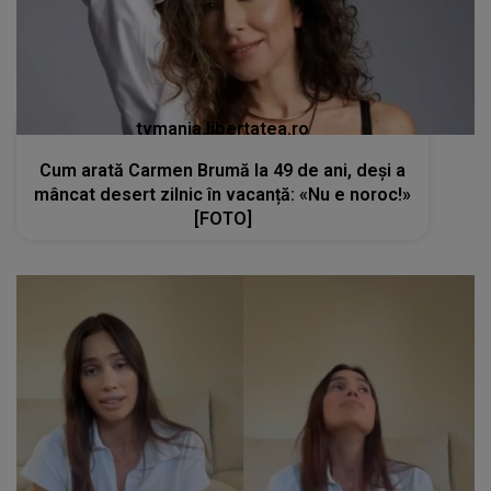
tvmania.libertatea.ro
Cum arată Carmen Brumă la 49 de ani, deși a
mâncat desert zilnic în vacanță: «Nu e noroc!»
[FOTO]