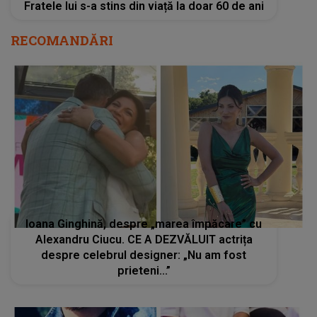
Fratele lui s-a stins din viață la doar 60 de ani
RECOMANDĂRI
Ioana Ginghină, despre „marea împăcare” cu
Alexandru Ciucu. CE A DEZVĂLUIT actrița
despre celebrul designer: „Nu am fost
prieteni...”