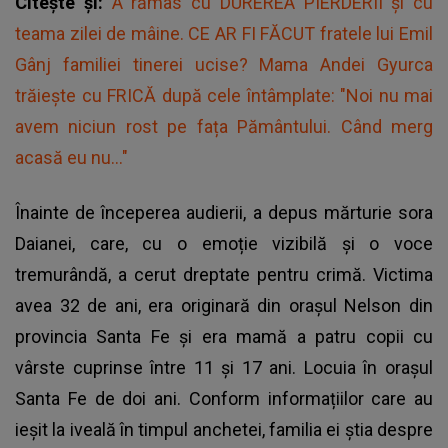
Citește și:
A rămas cu DUREREA PIERDERII și cu
teama zilei de mâine. CE AR FI FĂCUT fratele lui Emil
Gânj familiei tinerei ucise? Mama Andei Gyurca
trăiește cu FRICĂ după cele întâmplate: "Noi nu mai
avem niciun rost pe fața Pământului. Când merg
acasă eu nu..."
Înainte de începerea audierii, a depus mărturie sora
Daianei, care, cu o emoție vizibilă și o voce
tremurândă, a cerut dreptate pentru crimă. Victima
avea 32 de ani, era originară din orașul Nelson din
provincia Santa Fe și era mamă a patru copii cu
vârste cuprinse între 11 și 17 ani. Locuia în orașul
Santa Fe de doi ani. Conform informațiilor care au
ieșit la iveală în timpul anchetei, familia ei știa despre