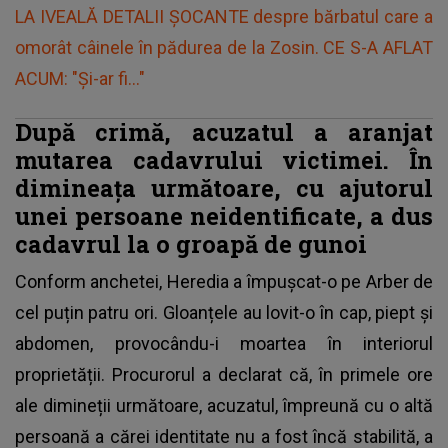
LA IVEALĂ DETALII ȘOCANTE despre bărbatul care a
omorât câinele în pădurea de la Zosin. CE S-A AFLAT
ACUM: "Și-ar fi..."
După crimă,
acuzatul a aranjat
mutarea cadavrului
victimei. În
dimineața următoare, cu ajutorul
unei persoane neidentificate, a dus
cadavrul la o groapă de gunoi
Conform anchetei,
Heredia a împușcat-o pe Arber de
cel puțin patru ori.
Gloanțele au lovit-o în cap, piept și
abdomen, provocându-i moartea în interiorul
proprietății. Procurorul a declarat că, în primele ore
ale dimineții următoare, acuzatul, împreună cu o altă
persoană a cărei identitate nu a fost încă stabilită, a