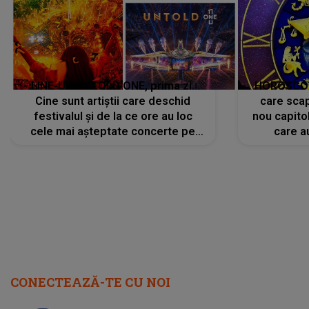
LINE-UP UNTOLD ONE, prima zi.
HOROSCOP 
Cine sunt artiștii care deschid
care scap
festivalul și de la ce ore au loc
nou capitol
cele mai așteptate concerte pe
care a
scena principală?
perioadă 
CONECTEAZĂ-TE CU NOI