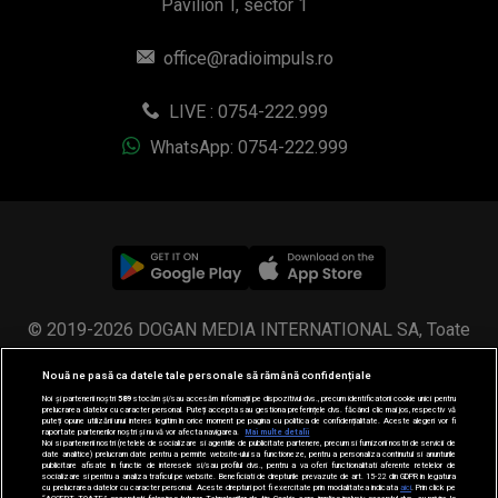
Pavilion T, sector 1
office@radioimpuls.ro
LIVE : 0754-222.999
WhatsApp: 0754-222.999
© 2019-2026 DOGAN MEDIA INTERNATIONAL SA, Toate
drepturile rezervate.
Nouă ne pasă ca datele tale personale să rămână confidențiale
Noi și partenerii noștri
589
stocăm și/sau accesăm informații pe dispozitivul dvs., precum identificatorii cookie unici pentru
prelucrarea datelor cu caracter personal. Puteți accepta sau gestiona preferințele dvs. făcând clic mai jos, respectiv vă
puteți opune utilizării unui interes legitim în orice moment pe pagina cu politica de confidențialitate. Aceste alegeri vor fi
raportate partenerilor noștri și nu vă vor afecta navigarea.
Mai multe detalii
Noi si partenerii nostri (retelele de socializare si agentiile de publicitate partenere, precum si furnizorii nostri de servicii de
date analitice) prelucram date pentru a permite website-ului sa functioneze, pentru a personaliza continutul si anunturile
publicitare afisate in functie de interesele si/sau profilul dvs., pentru a va oferi functionalitati aferente retelelor de
socializare si pentru a analiza traficul pe website. Beneficiati de drepturile prevazute de art. 15-22 din GDPR in legatura
cu prelucrarea datelor cu caracter personal. Aceste drepturi pot fi exercitate prin modalitatea indicata
aici
. Prin click pe