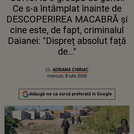
CRIMINALUL DAIANEI: "DISPREȚ
Ce s-a întâmplat înainte de
ABSOLUT FAȚĂ DE..."
DESCOPERIREA MACABRĂ și
cine este, de fapt, criminalul
Daianei: "Dispreț absolut față
de..."
Autor:
ADRIANA CHIRIAC
Publicat:
miercuri, 8 iulie 2026
Actualizat:
miercuri, 8 iulie 2026
Adaugă-ne ca sursă preferată în Google