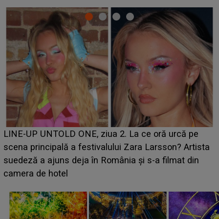
Ce a dezvăluit noua concurentă din "Casa Iubirii" l-a
luat prin surprindere pe Emanuel. CINE ESTE
BĂIATUL VIZAT de Alexandra?! Aflându-se în fața
faptului împlinit, A RECUNOSCUT IMEDIAT: "Am
avut..."