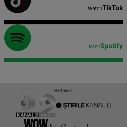
TikTok
Watch
Spotify
Listen
Parteneri: