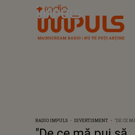
Radio Impuls
RADIO IMPULS
DIVERTISMENT
"DE CE M
VORBESC?
"De ce mă pui să
DEZVĂLU