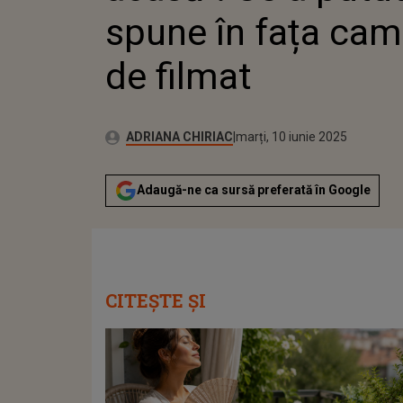
spune în fața cam
de filmat
Publicat:
Autor:
marți, 10 iunie 2025
Actualizat:
ADRIANA CHIRIAC
marți, 10 iunie 2025
Adaugă-ne ca sursă preferată în Google
CITEȘTE ȘI