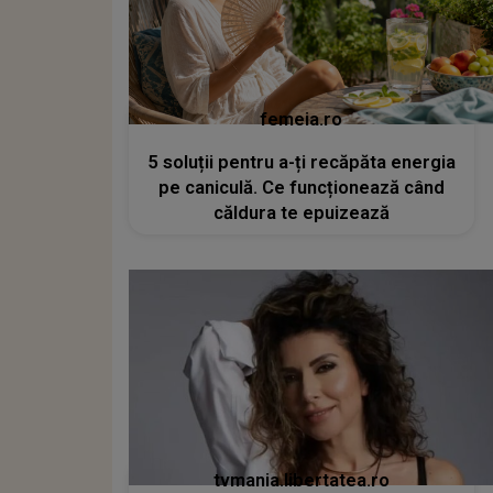
femeia.ro
5 soluții pentru a-ți recăpăta energia
pe caniculă. Ce funcționează când
căldura te epuizează
tvmania.libertatea.ro