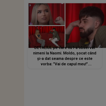
DETALIUL pe care nu l-a observat
nimeni la Naomi. Moldo, șocat când
și-a dat seama despre ce este
vorba: "Vai de capul meu!".
Concurenta din Casa Iubirii nu se
aștepta la o asemenea reacție