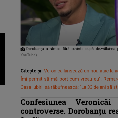
Dorobanțu a rămas fără cuvinte după dezvăluirea p
YouTube)
Citește și:
Veronica lansează un nou atac la adr
Îmi permit să mă port cum vreau eu". Remarc
Casa Iubirii să răbufnească: "La 33 de ani să st
Confesiunea Veronică
controverse. Dorobanțu re