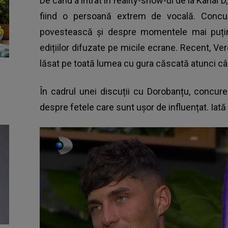
De când a intrat în reality-show-ul de la Kanal D,
fiind o persoană extrem de vocală. Concure
povestească și despre momentele mai puțin 
edițiilor difuzate pe micile ecrane. Recent, Ve
lăsat pe toată lumea cu gura căscată atunci câ
În cadrul unei discuții cu Dorobanțu, concure
despre fetele care sunt ușor de influențat. Iat