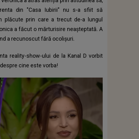
 Veronica a atras atenția prin atitudinea sa,
nta din "Casa Iubirii" nu s-a sfiit să
plăcute prin care a trecut de-a lungul
ronica a făcut o mărturisire neașteptată. A
nd a recunoscut fără ocolișuri.
nta reality-show-ului de la Kanal D vorbit
ă despre cine este vorba!