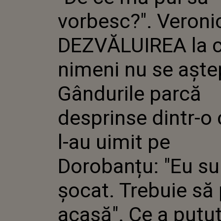
NIMENI N
vorbesc?". Veroni
GÂNDURI
DESPRIN
CARTE L-
DEZVĂLUIREA la c
DOROBAN
ȘOCAT. T
nimeni nu se aște
ACASĂ". 
SPUNE Î
CAMEREL
Gândurile parcă
desprinse dintr-o 
l-au uimit pe
Dorobanțu: "Eu su
șocat. Trebuie să 
acasă". Ce a putu