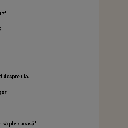
t?”
?"
i despre Lia.
șor"
e să plec acasă"