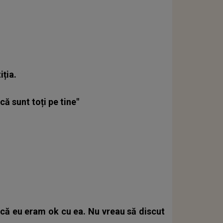
iția.
 că sunt toți pe tine"
u că eu eram ok cu ea. Nu vreau să discut