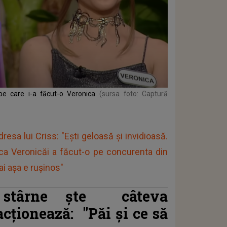
e care i-a făcut-o Veronica
(sursa foto: Captură
esa lui Criss: "Ești geloasă și invidioasă.
a Veronicăi a făcut-o pe concurenta din
ai așa e rușinos"
i stârne
ște
câteva
acționează:
"Păi și ce să