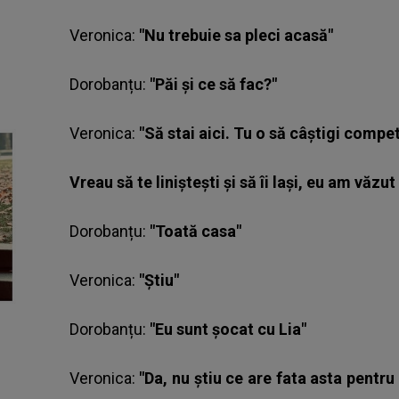
Veronica:
"Nu trebuie sa pleci acasă"
Dorobanțu:
"Păi și ce să fac?"
Veronica:
"Să stai aici. Tu o să câștigi compet
Vreau să te liniștești și să îi lași, eu am văzut
Dorobanțu:
"Toată casa"
Veronica
:
"Știu"
Dorobanțu:
"Eu sunt șocat cu Lia"
Veronica:
"Da, nu știu ce are fata asta pentr