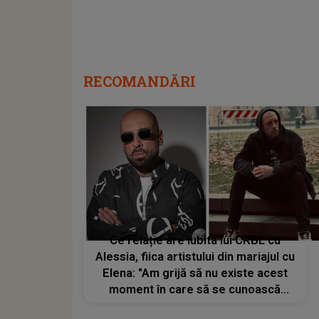
RECOMANDĂRI
Ce relație are iubita lui CRBL cu
Alessia, fiica artistului din mariajul cu
Elena: "Am grijă să nu existe acest
moment în care să se cunoască
efectiv"