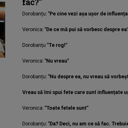
fac?"
Dorobanțu
:
"Pe cine vezi așa ușor de influența
Veronica:
"De ce mă pui să vorbesc despre ea
Dorobanțu
"Te rog!"
Veronica:
"Nu vreau"
Dorobanțu:
"Nu despre ea, nu vreau să vorbeșt
Vreau să îmi spui fete care sunt influențate u
Veronica:
"Toate fetele sunt"
Dorobanțu:
"Da? Deci, nu am ce să fac. Trebui