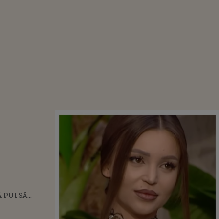
Ă PUI SĂ
". VERONICA,
IREA LA CARE