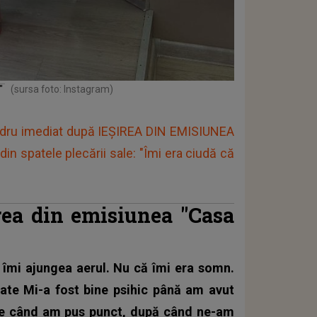
i"
(sursa foto: Instagram)
ndru imediat după IEȘIREA DIN EMISIUNEA
n spatele plecării sale: "Îmi era ciudă că
rea din emisiunea "Casa
îmi ajungea aerul. Nu că îmi era somn.
tate Mi-a fost bine psihic până am avut
ine când am pus punct, după când ne-am