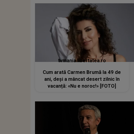
tvmania.libertatea.ro
Cum arată Carmen Brumă la 49 de
ani, deși a mâncat desert zilnic în
vacanță: «Nu e noroc!» [FOTO]