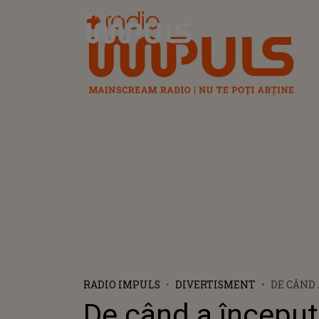
Radio Impuls
RADIO IMPULS
DIVERTISMENT
DE CÂND 
SE SIMT
De când a începu
JAQUELIN