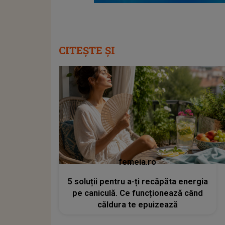
CITEȘTE ȘI
femeia.ro
5 soluții pentru a-ți recăpăta energia
pe caniculă. Ce funcționează când
căldura te epuizează