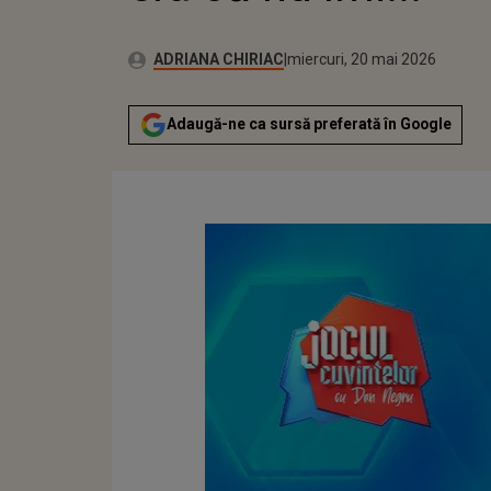
Publicat:
Autor:
miercuri, 20 mai 2026
Actualizat:
ADRIANA CHIRIAC
miercuri, 20 mai 2026
Adaugă-ne ca sursă preferată în Google