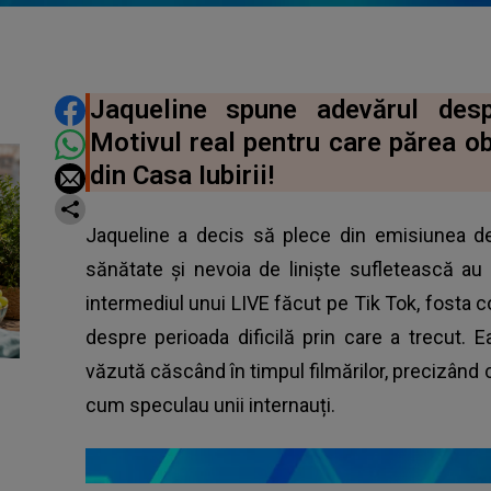
DISTRIBUIE ARTICOLUL
Jaqueline spune adevărul des
Motivul real pentru care părea o
din Casa Iubirii!
Jaqueline a decis să plece din emisiunea d
sănătate și nevoia de liniște sufletească au
intermediul unui LIVE făcut pe Tik Tok, fosta c
despre perioada dificilă prin care a trecut. 
văzută căscând în timpul filmărilor, precizând că
cum speculau unii internauți.