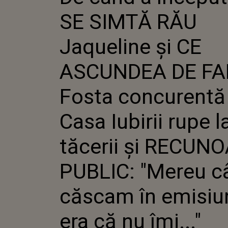
ASCUNDE
SE SIMTĂ RĂU
FOSTA C
DIN CASA
LANȚUL T
Jaqueline și CE
RECUNOA
"MEREU 
ASCUNDEA DE FA
ÎN EMISI
NU ÎMI..."
Fosta concurentă
Casa Iubirii rupe l
tăcerii și RECUN
PUBLIC: "Mereu c
căscam în emisiu
era că nu îmi..."