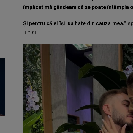
împăcat mă gândeam că se poate întâmpla or
Și pentru că el își lua hate din cauza mea."
, s
Iubirii