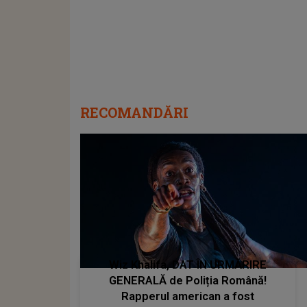
RECOMANDĂRI
Wiz Khalifa, DAT ÎN URMĂRIRE
GENERALĂ de Poliția Română!
Rapperul american a fost