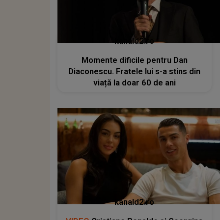
kanald2.ro
Momente dificile pentru Dan
Diaconescu. Fratele lui s-a stins din
viață la doar 60 de ani
kanald2.ro