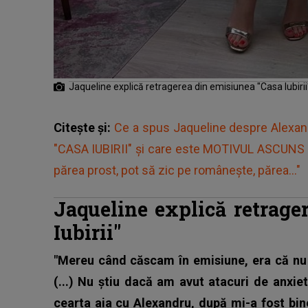
Jaqueline explică retragerea din emisiunea "Casa Iubiri
Citește și:
Ce a spus Jaqueline despre Alexa
"CASA IUBIRII" și care este MOTIVUL ASCUNS di
părea prost, pot să zic pe românește, părea..."
Jaqueline explică retrage
Iubirii"
"Mereu când căscam în emisiune, era că nu 
(...) Nu știu dacă am avut atacuri de anxie
cearta aia cu Alexandru, după mi-a fost b