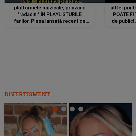
"Petal" înflorește pe toate
De această 
platformele muzicale, prinzând
altfel prin
"rădăcini" ÎN PLAYLISTURILE
POATE FI
fanilor. Piesa lansată recent de
de public!
Ariana Grande îi face pe
a lansat V
ascultători SĂ O ASCULTE PE
REPEAT
DIVERTISMENT