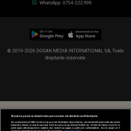
WhatsApp: 0754-222.999
© 2019-2026 DOGAN MEDIA INTERNATIONAL SA, Toate
drepturile rezervate.
Nouă ne pasă ca datele tale personale să rămână confidențiale
Noi și partenerii noștri
589
stocăm și/sau accesăm informații pe dispozitivul dvs., precum identificatorii cookie unici pentru
prelucrarea datelor cu caracter personal. Puteți accepta sau gestiona preferințele dvs. făcând clic mai jos, respectiv vă
puteți opune utilizării unui interes legitim în orice moment pe pagina cu politica de confidențialitate. Aceste alegeri vor fi
raportate partenerilor noștri și nu vă vor afecta navigarea.
Mai multe detalii