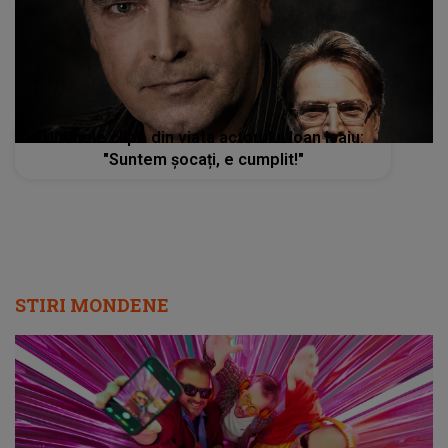
Ultimele clipe din viata actorului Ioan Isaiu:
"Suntem șocați, e cumplit!"
STIRI MONDENE