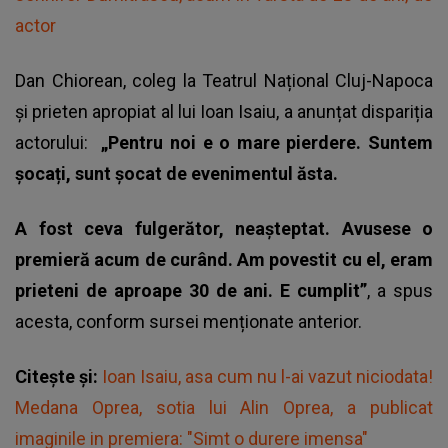
actor
Dan Chiorean, coleg la Teatrul Național Cluj-Napoca
și prieten apropiat al lui Ioan Isaiu, a anunțat dispariția
actorului:
„Pentru noi e o mare pierdere. Suntem
șocați, sunt șocat de evenimentul ăsta.
A fost ceva fulgerător, neașteptat. Avusese o
premieră acum de curând. Am povestit cu el, eram
prieteni de aproape 30 de ani. E cumplit”
, a spus
acesta, conform sursei menționate anterior.
Citește și:
Ioan Isaiu, asa cum nu l-ai vazut niciodata!
Medana Oprea, sotia lui Alin Oprea, a publicat
imaginile in premiera: "Simt o durere imensa"