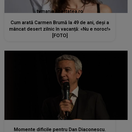
tvmania.libertatea.ro
Cum arată Carmen Brumă la 49 de ani, deși a
mâncat desert zilnic în vacanță: «Nu e noroc!»
[FOTO]
kanald2.ro
Momente dificile pentru Dan Diaconescu.