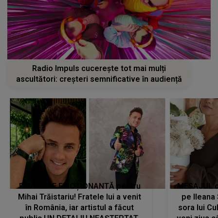
Radio Impuls cucerește tot mai mulți
ascultători: creșteri semnificative în audiență
REVEDERE EMOȚIONANTĂ pentru
MESAJUL ca
Mihai Trăistariu! Fratele lui a venit
pe Ilean
în România, iar artistul a făcut
sora lui Cu