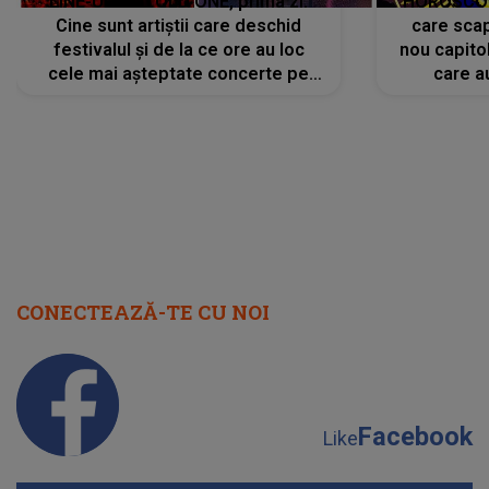
LINE-UP UNTOLD ONE, prima zi.
HOROSCOP 
Cine sunt artiștii care deschid
care scap
festivalul și de la ce ore au loc
nou capitol
cele mai așteptate concerte pe
care a
scena principală?
perioadă 
CONECTEAZĂ-TE CU NOI
Facebook
Like