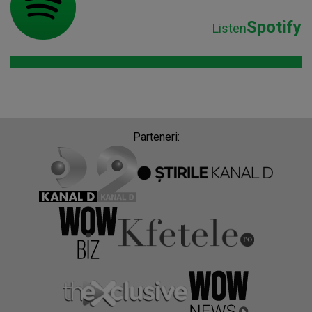
Spotify
Listen
Parteneri: