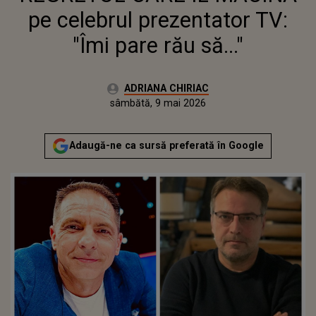
pe celebrul prezentator TV:
"Îmi pare rău să..."
Autor:
ADRIANA CHIRIAC
Publicat:
sâmbătă, 9 mai 2026
Actualizat:
sâmbătă, 9 mai 2026
Adaugă-ne ca sursă preferată în Google