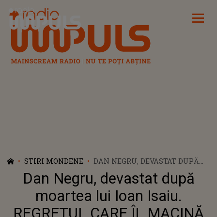
Radio Impuls
STIRI MONDENE
DAN NEGRU, DEVASTAT DUPĂ
MOARTEA LUI IOAN ISAIU.
Dan Negru, devastat după
REGRETUL CARE ÎL MACINĂ PE
CELEBRUL PREZENTATOR TV:
moartea lui Ioan Isaiu.
"ÎMI PARE RĂU SĂ..."
REGRETUL CARE ÎL MACINĂ