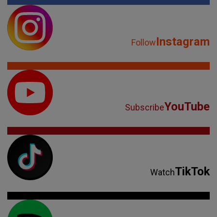
Instagram
Follow
YouTube
Subscribe
TikTok
Watch