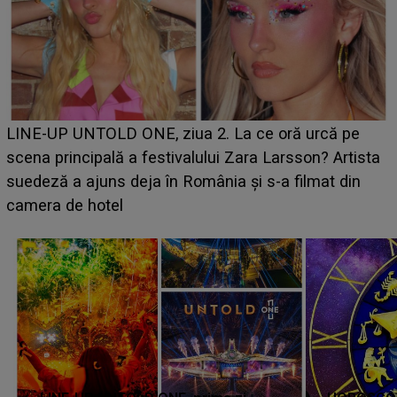
Ce a dezvăluit noua concurentă din "Casa Iubirii" l-a
luat prin surprindere pe Emanuel. CINE ESTE
BĂIATUL VIZAT de Alexandra?! Aflându-se în fața
faptului împlinit, A RECUNOSCUT IMEDIAT: "Am
avut..."