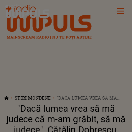
Radio Impuls
STIRI MONDENE
"DACĂ LUMEA VREA SĂ MĂ
JUDECE CĂ M-AM GRĂBIT, SĂ
"Dacă lumea vrea să mă
MĂ JUDECE". CĂTĂLIN
DOBRESCU, DESPRE DECIZIA DE
judece că m-am grăbit, să mă
A SE SEPARA DE FOSTA LUI
judece". Cătălin Dobrescu,
LOGODNICĂ, ALINA.