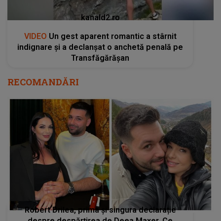
kanald2.ro
VIDEO
Un gest aparent romantic a stârnit
indignare și a declanșat o anchetă penală pe
Transfăgărășan
RECOMANDĂRI
Robert Drilea, prima și singura declarație
despre despărțirea de Deea Maxer. Ce