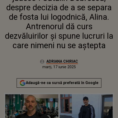
ANTRENORUL DĂ CURS
despre decizia de a se separa
DEZVĂLUIRILOR ȘI SPUNE
LUCRURI LA CARE NIMENI NU
de fosta lui logodnică, Alina.
SE AȘTEPTA
Antrenorul dă curs
dezvăluirilor și spune lucruri la
care nimeni nu se aștepta
Autor:
ADRIANA CHIRIAC
Publicat:
marți, 17 iunie 2025
Actualizat:
marți, 17 iunie 2025
Adaugă-ne ca sursă preferată în Google