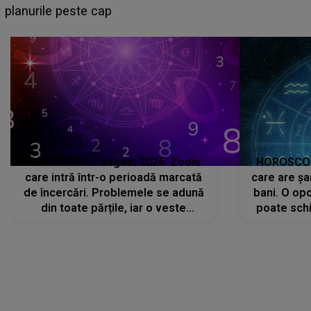
sa: "I-am spus și ei în față, eu nu te iubesc pentru
că..."
HOROSCOP 7 august 2026. Zodia
HOROSCOP 
care intră într-o perioadă marcată
care are șa
de încercări. Problemele se adună
bani. O opo
din toate părțile, iar o veste
poate schi
neașteptată îi dă planurile peste
la
cap