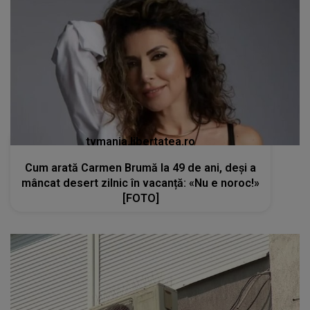
tvmania.libertatea.ro
Cum arată Carmen Brumă la 49 de ani, deși a
mâncat desert zilnic în vacanță: «Nu e noroc!»
[FOTO]