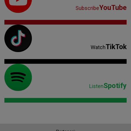
YouTube
Subscribe
TikTok
Watch
Spotify
Listen