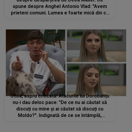
spune despre Anghel Antonio Vlad: "Avem
prieteni comuni. Lumea e foarte mică din ce
observ"
Otilia, aspru criticată! Atacurile lui Dorobanțu
nu-i dau deloc pace: "De ce nu ai căutat să
discuți cu mine și ai căutat să discuți cu
Moldo?". Indignată de ce se întâmplă,
concurenta din Casa Iubirii a luat o DECIZIE
radicală: "Nu mă interesează"