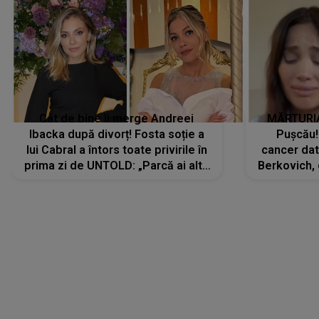
Cât de bine îi merge Andreei
MĂRTURIA
Ibacka după divorț! Fosta soție a
Pușcău!
lui Cabral a întors toate privirile în
cancer dato
prima zi de UNTOLD: „Parcă ai altă
Berkovich, 
strălucire, emani putere,
accident ru
încredere, siguranță...”
Dacă nu 