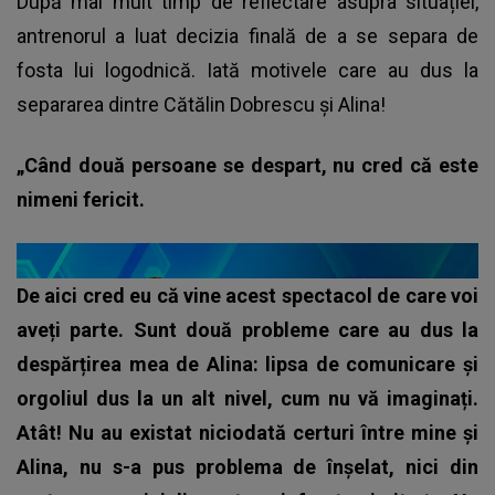
După mai mult timp de reflectare asupra situației,
antrenorul a luat decizia finală de a se separa de
fosta lui logodnică. Iată motivele care au dus la
separarea dintre Cătălin Dobrescu și Alina!
„Când două persoane se despart, nu cred că este
nimeni fericit.
De aici cred eu că vine acest spectacol de care voi
aveți parte. Sunt două probleme care au dus la
despărțirea mea de Alina: lipsa de comunicare și
orgoliul dus la un alt nivel, cum nu vă imaginați.
Atât! Nu au existat niciodată certuri între mine și
Alina, nu s-a pus problema de înșelat, nici din