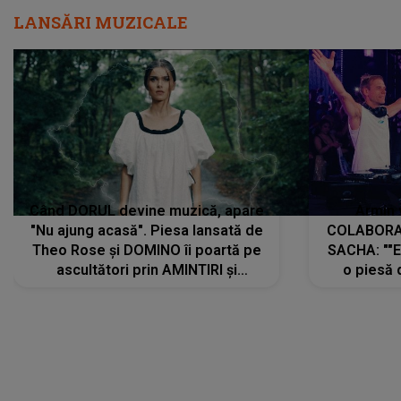
LANSĂRI MUZICALE
Când DORUL devine muzică, apare
Armin 
"Nu ajung acasă". Piesa lansată de
COLABORAR
Theo Rose și DOMINO îi poartă pe
SACHA: ""E
ascultători prin AMINTIRI și
o piesă 
REGĂSIRI, iar drumul emoțiilor
imediat pre
trece prin sufletul publicului:
cu mine șt
"Pentru toți cei care au plecat
păstrăm do
departe ca să le fie mai bine"