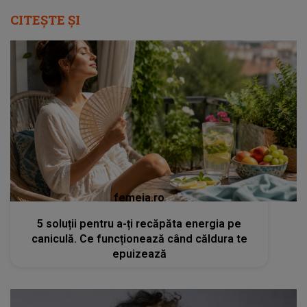
CITEȘTE ȘI
femeia.ro
5 soluții pentru a-ți recăpăta energia pe
caniculă. Ce funcționează când căldura te
epuizează