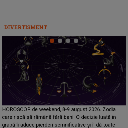
DIVERTISMENT
Emanuel a ținut ACEST DETALIU ASCUNS până
acum! În fața Alexandrei, concurentul din Casa Iubirii
face o MĂRTURISIRE NEAȘTEPTATĂ despre mama