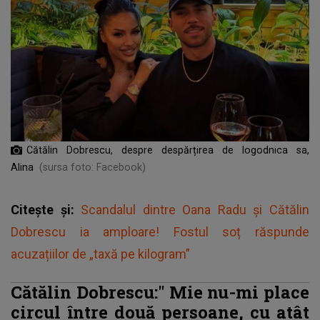
Cătălin Dobrescu, despre despărțirea de logodnica sa,
Alina
(sursa foto: Facebook)
Citește și:
Scandalul dintre Oana Radu și Cătălin
Dobrescu ia amploare! Fostul soț răspunde
acuzațiilor de „taxă pe kilogram”
Cătălin Dobrescu:"
Mie nu-mi place
circul între două persoane, cu atât