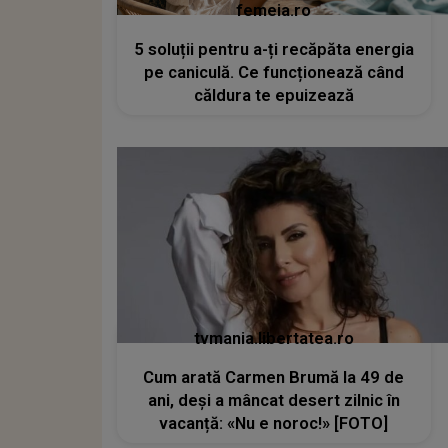
femeia.ro
5 soluții pentru a-ți recăpăta energia
pe caniculă. Ce funcționează când
căldura te epuizează
tvmania.libertatea.ro
Cum arată Carmen Brumă la 49 de
ani, deși a mâncat desert zilnic în
vacanță: «Nu e noroc!» [FOTO]