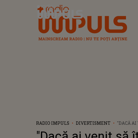
Radio Impuls
RADIO IMPULS
DIVERTISMENT
"DACĂ AI
BAȚI JOC
"Dacă ai venit să îț
SĂ TE DUC