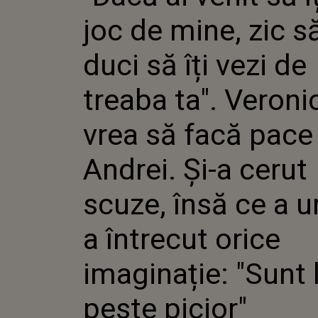
DE TREAB
joc de mine, zic s
VERONIC
PACE CU ANDREI. ȘI-A
CERUT SC
duci să îți vezi de
URMAT A
ORICE IM
treaba ta". Veroni
"SUNT L
PICIOR"
vrea să facă pace
Andrei. Și-a cerut
scuze, însă ce a 
a întrecut orice
imaginație: "Sunt 
peste picior"