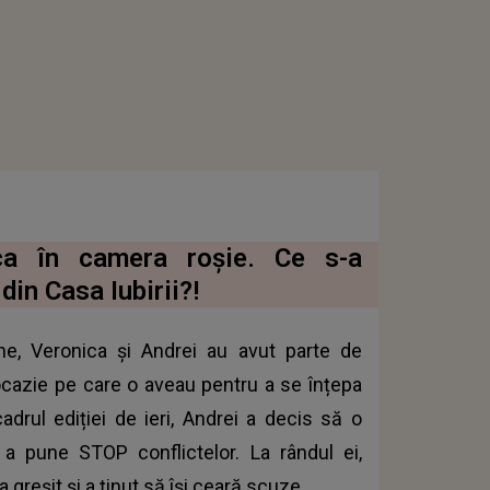
ca în camera roșie. Ce s-a
din Casa Iubirii?!
ane, Veronica și Andrei au avut parte de
ocazie pe care o aveau pentru a se înțepa
cadrul ediției de ieri, Andrei a decis să o
 pune STOP conflictelor. La rândul ei,
 greșit și a ținut să își ceară scuze.