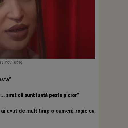
ură YouTube)
asta"
... simt că sunt luată peste picior"
u ai avut de mult timp o cameră roșie cu