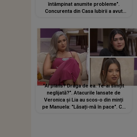
întâmpinat anumite probleme".
Concurenta din Casa Iubirii a avut
parte de un adevărat șoc: "Hai că vă
zic ce am pățit"
"Ai plâns? Draga de ea. Te-ai simțit
neglijată?". Atacurile lansate de
Veronica și Lia au scos-o din minți
pe Manuela: "Lăsați-mă în pace". Ce
a nemulțumit-o atât de tare pe
concurenta din Casa Iubirii