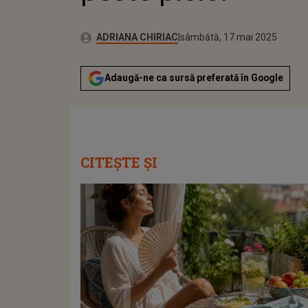
Publicat:
Autor:
sâmbătă, 17 mai 2025
Actualizat:
ADRIANA CHIRIAC
sâmbătă, 17 mai 2025
Adaugă-ne ca sursă preferată în Google
CITEȘTE ȘI