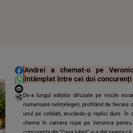
DISTRIBUIE ARTICOLUL
Andrei a chemat-o pe Veroni
întâmplat între cei doi concurenți 
De-a lungul edițiilor difuzate pe micile ecr
numeroase neînțelegeri, profitând de fiecare 
unul pe celălalt, arucându-și replici dure. În 
cheme în camera roșie pe Veronica pentru a
concurenta din "Casa Iubirii" și-a dat seama că a