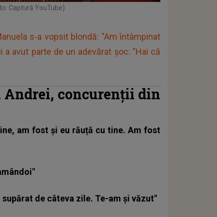
oto: Captură YouTube)
uela s-a vopsit blondă: "Am întâmpinat
i a avut parte de un adevărat șoc: "Hai că
i Andrei, concurenții din
ine, am fost și eu răuță cu tine. Am fost
 amândoi"
 supărat de câteva zile. Te-am și văzut"