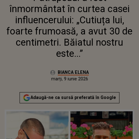
FRUMOASĂ, A AVUT 30 DE
înmormântat în curtea casei
CENTIMETRI. BĂIATUL NOSTRU
ESTE...”
influencerului: „Cutiuța lui,
foarte frumoasă, a avut 30 de
centimetri. Băiatul nostru
este...”
Autor:
BIANCA ELENA
Publicat:
marți, 9 iunie 2026
Adaugă-ne ca sursă preferată în Google