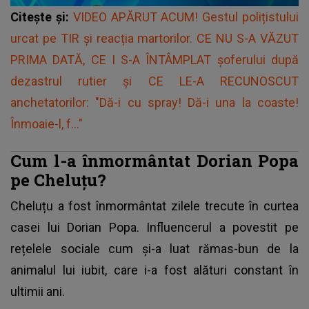
Citește și:
VIDEO APĂRUT ACUM! Gestul polițistului
urcat pe TIR și reacția martorilor. CE NU S-A VĂZUT
PRIMA DATĂ, CE I S-A ÎNTÂMPLAT șoferului după
dezastrul rutier și CE LE-A RECUNOSCUT
anchetatorilor: "Dă-i cu spray! Dă-i una la coaste!
Înmoaie-l, f..."
Cum l-a înmormântat Dorian Popa
pe Cheluțu?
Cheluțu a fost înmormântat zilele trecute în curtea
casei lui
Dorian Popa.
Influencerul a povestit pe
rețelele sociale cum și-a luat rămas-bun de la
animalul lui iubit, care i-a fost alături constant în
ultimii ani.