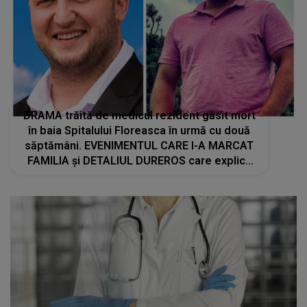
DRAMA trăită de medicul rezident găsit mort
în baia Spitalului Floreasca în urmă cu două
săptămâni. EVENIMENTUL CARE I-A MARCAT
FAMILIA și DETALIUL DUREROS care explică
suferința din ultimele zile: "Nimic nu te
pregătește pentru momentul în care..."