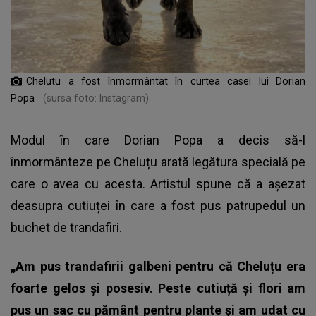
Chelutu a fost înmormântat în curtea casei lui Dorian
Popa
(sursa foto: Instagram)
Modul în care Dorian Popa a decis să-l
înmormânteze pe Cheluțu arată legătura specială pe
care o avea cu acesta. Artistul spune că a așezat
deasupra cutiuței în care a fost pus patrupedul un
buchet de trandafiri.
„Am pus trandafirii galbeni pentru că Cheluțu era
foarte gelos și posesiv. Peste cutiuță și flori am
pus un sac cu pământ pentru plante și am udat cu