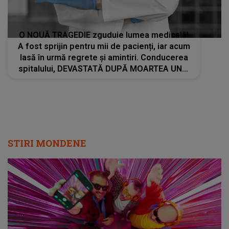
O NOUĂ TRAGEDIE zguduie lumea medicală!
A fost sprijin pentru mii de pacienți, iar acum
lasă în urmă regrete și amintiri. Conducerea
spitalului, DEVASTATĂ DUPĂ MOARTEA UNUI
MEDIC APRECIAT: "Ani la rând, a fost..."
STIRI MONDENE