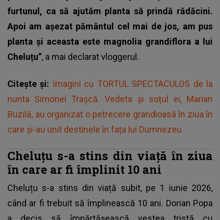
furtunul, ca să ajutăm planta să prindă rădăcini.
Apoi am așezat pământul cel mai de jos, am pus
planta și aceasta este magnolia grandiflora a lui
Cheluțu”
, a mai declarat vloggerul.
Citește și:
Imagini cu TORTUL SPECTACULOS de la
nunta Simonei Trașcă. Vedeta și soțul ei, Marian
Buzilă, au organizat o petrecere grandioasă în ziua în
care și-au unit destinele în fața lui Dumnezeu
Cheluțu s-a stins din viață în ziua
în care ar fi împlinit 10 ani
Cheluțu s-a stins din viață subit, pe 1 iunie 2026,
când ar fi trebuit să împlinească 10 ani. Dorian Popa
a decis să împărtășească vestea tristă cu