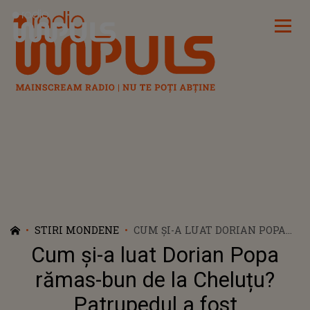
Radio Impuls
STIRI MONDENE
CUM ȘI-A LUAT DORIAN POPA
RĂMAS-BUN DE LA CHELUȚU?
Cum și-a luat Dorian Popa
PATRUPEDUL A FOST
ÎNMORMÂNTAT ÎN CURTEA
rămas-bun de la Cheluțu?
CASEI INFLUENCERULUI:
Patrupedul a fost
„CUTIUȚA LUI, FOARTE