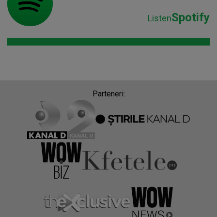
Spotify
Listen
Parteneri: