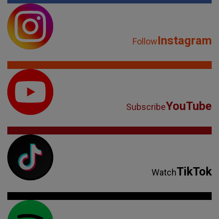
Instagram
Follow
YouTube
Subscribe
TikTok
Watch