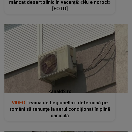
mâncat desert zilnic în vacanță: «Nu e noroc!»
[FOTO]
kanald2.ro
VIDEO
Teama de Legionella îi determină pe
români să renunțe la aerul condiționat în plină
caniculă