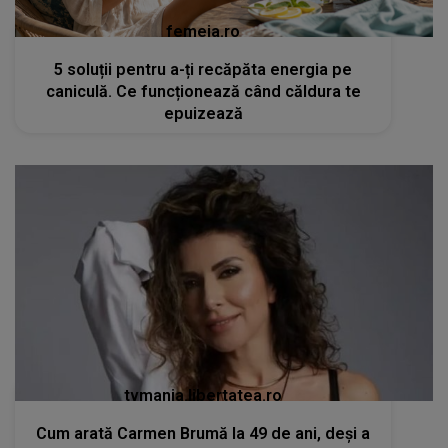
femeia.ro
5 soluții pentru a-ți recăpăta energia pe
caniculă. Ce funcționează când căldura te
epuizează
tvmania.libertatea.ro
Cum arată Carmen Brumă la 49 de ani, deși a