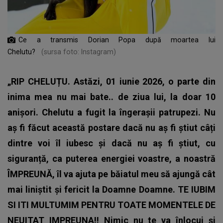
Ce a transmis Dorian Popa după moartea lui
Chelutu?
(sursa foto: Instagram)
„RIP CHELUȚU. Astăzi, 01 iunie 2026, o parte din
inima mea nu mai bate.. de ziua lui, la doar 10
anișori. Chelutu a fugit la îngerașii patrupezi. Nu
aș fi făcut această postare dacă nu aș fi știut câți
dintre voi îl iubesc și dacă nu aș fi știut, cu
siguranță, ca puterea energiei voastre, a noastră
ÎMPREUNĂ, îl va ajuta pe băiatul meu să ajungă cât
mai liniștit și fericit la Doamne Doamne. TE IUBIM
SI ITI MULTUMIM PENTRU TOATE MOMENTELE DE
NEUITAT IMPREUNA!! Nimic nu te va înlocui și