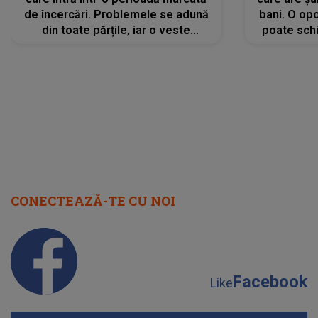
de încercări. Problemele se adună
bani. O opo
din toate părțile, iar o veste
poate schi
neașteptată îi dă planurile peste
la
cap
CONECTEAZĂ-TE CU NOI
Facebook
Like