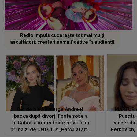
Radio Impuls cucerește tot mai mulți
ascultători: creșteri semnificative în audiență
Cât de bine îi merge Andreei
MĂRTURIA
Ibacka după divorț! Fosta soție a
Pușcău!
lui Cabral a întors toate privirile în
cancer dato
prima zi de UNTOLD: „Parcă ai altă
Berkovich, 
strălucire, emani putere,
accident ru