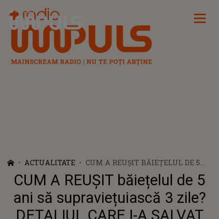
Radio Impuls
ACTUALITATE
CUM A REUȘIT BĂIEȚELUL DE 5
ANI SĂ SUPRAVIEȚUIASCĂ 3 ZILE?
CUM A REUȘIT băiețelul de 5
DETALIUL CARE I-A SALVAT VIAȚA:
"NU MĂ AȘTEPTAM SĂ-L
ani să supraviețuiască 3 zile?
GĂSEASCĂ VIU. A FOST
DETALIUL CARE I-A SALVAT
DESCOPERIT LA LIMITĂ. E..."