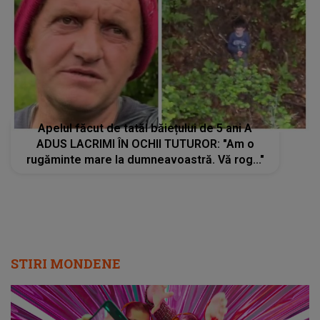
Apelul făcut de tatăl băiețului de 5 ani A
ADUS LACRIMI ÎN OCHII TUTUROR: "Am o
rugăminte mare la dumneavoastră. Vă rog..."
STIRI MONDENE