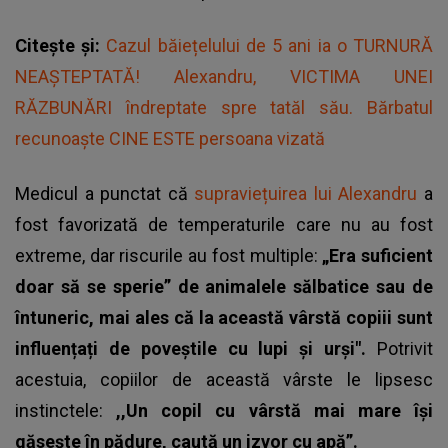
Citește și:
Cazul băiețelului de 5 ani ia o TURNURĂ
NEAȘTEPTATĂ! Alexandru, VICTIMA UNEI
RĂZBUNĂRI îndreptate spre tatăl său. Bărbatul
recunoaște CINE ESTE persoana vizată
Medicul a punctat că
supraviețuirea lui Alexandru
a
fost favorizată de temperaturile care nu au fost
extreme, dar riscurile au fost multiple:
„Era suficient
doar să se sperie” de animalele sălbatice sau de
întuneric, mai ales că la această vârstă copiii sunt
influențați de poveștile cu lupi și urși".
Potrivit
acestuia, copiilor de această vârste le lipsesc
instinctele:
,,Un copil cu vârstă mai mare își
găsește în pădure, caută un izvor cu apă”.