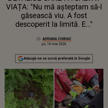
VIAȚA: "Nu mă așteptam să-l
găsească viu. A fost
descoperit la limită. E..."
Autor:
ADRIANA CHIRIAC
Publicat:
joi, 14 mai 2026
Actualizat:
joi, 14 mai 2026
Adaugă-ne ca sursă preferată în Google