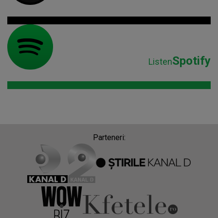
Spotify
Listen
Parteneri: