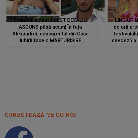
Emanuel a ținut ACEST DETALIU
LINE-UP U
ASCUNS până acum! În fața
ce oră urc
Alexandrei, concurentul din Casa
festivalul
Iubirii face o MĂRTURISIRE
suedeză a a
NEAȘTEPTATĂ despre mama sa:
s-a film
"I-am spus și ei în față, eu nu te
iubesc pentru că..."
CONECTEAZĂ-TE CU NOI