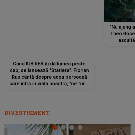
Când IUBIREA îți dă lumea peste
Când DORUL
cap, se lansează "Starleta". Florian
"Nu ajung 
Rus cântă despre acea persoană
Theo Rose 
care intră în viața noastră, "ne fură"
ascultă
toate PRIVIRILE, toate GÂNDURILE,
REGĂSIRI
tot UNIVERSUL și fără să ne dăm
trece pr
seama, ajunge să fie motivul
"Pentru t
pentru care zâmbim
departe 
DIVERTISMENT