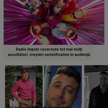
Radio Impuls cucerește tot mai mulți
ascultători: creșteri semnificative în audiență
Nu tot ce strălucește în viață este
CE S-A Î