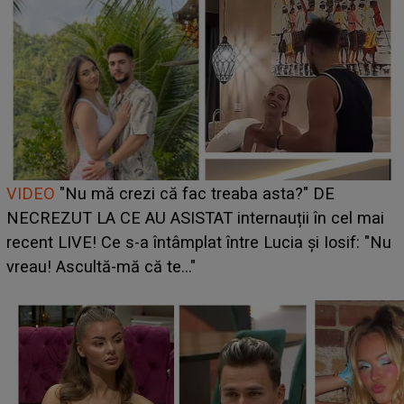
Cine este Bianca, tânăra clujeancă luată pe scenă la
UNTOLD ONE de Zara Larsson? Aceasta a dezvăluit
ce i-a spus artista suedeză în culise: „Nu am fost
pregătită...”