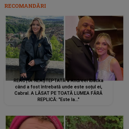
RECOMANDĂRI
REACȚIA NEAȘTEPTATĂ a Andreei Ibacka
când a fost întrebată unde este soțul ei,
Cabral. A LĂSAT PE TOATĂ LUMEA FĂRĂ
REPLICĂ: "Este la..."