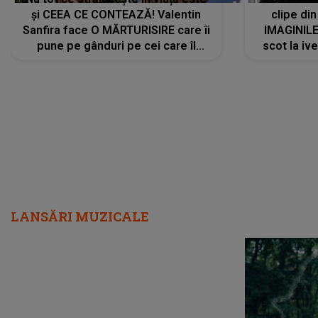
și CEEA CE CONTEAZĂ! Valentin
clipe din
Sanfira face O MĂRTURISIRE care îi
IMAGINIL
pune pe gânduri pe cei care îl
scot la ive
urmăresc în ONLINE. Mesajul
despre 
artistului este despre ceva ce
uităm cu toții, uneori: "La final, nu
vom..."
LANSĂRI MUZICALE