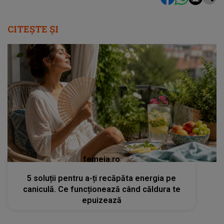
CITEȘTE ȘI
femeia.ro
5 soluții pentru a-ți recăpăta energia pe
caniculă. Ce funcționează când căldura te
epuizează