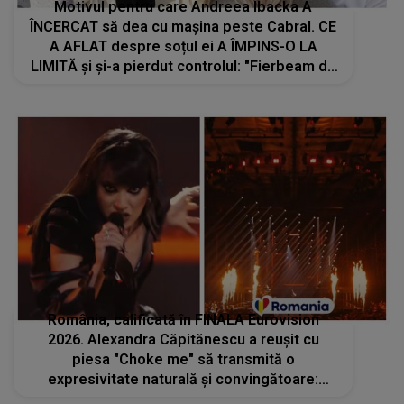
Motivul pentru care Andreea Ibacka A
ÎNCERCAT să dea cu mașina peste Cabral. CE
A AFLAT despre soțul ei A ÎMPINS-O LA
LIMITĂ și și-a pierdut controlul: "Fierbeam de
nervi. M-am agățat de poartă și am ridicat
picioarele, ea a..."
România, calificată în FINALA Eurovision
2026. Alexandra Căpitănescu a reușit cu
piesa "Choke me" să transmită o
expresivitate naturală și convingătoare:
"Chiar avem material de locul 1. Ești un