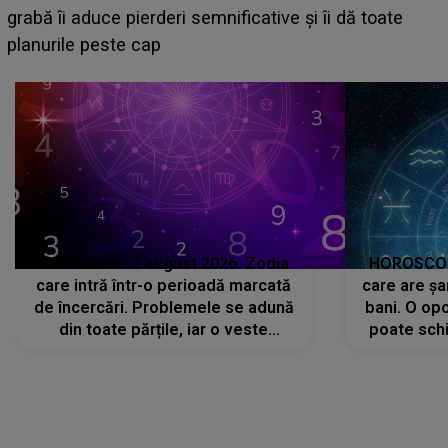
face o MĂRTURISIRE NEAȘTEPTATĂ despre mama
sa: "I-am spus și ei în față, eu nu te iubesc pentru
că..."
HOROSCOP 7 august 2026. Zodia
HOROSCOP 
care intră într-o perioadă marcată
care are șa
de încercări. Problemele se adună
bani. O opo
din toate părțile, iar o veste
poate schi
neașteptată îi dă planurile peste
la
cap