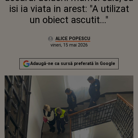
isi ia viata in arest: "A utilizat
un obiect ascutit..."
Autor:
ALICE POPESCU
Publicat:
vineri, 15 mai 2026
Actualizat:
vineri, 15 mai 2026
Adaugă-ne ca sursă preferată în Google