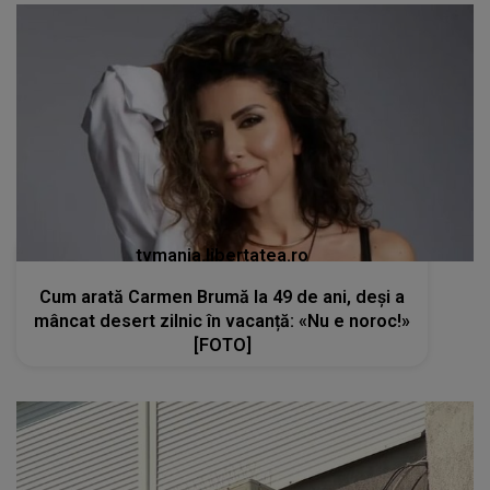
tvmania.libertatea.ro
Cum arată Carmen Brumă la 49 de ani, deși a
mâncat desert zilnic în vacanță: «Nu e noroc!»
[FOTO]