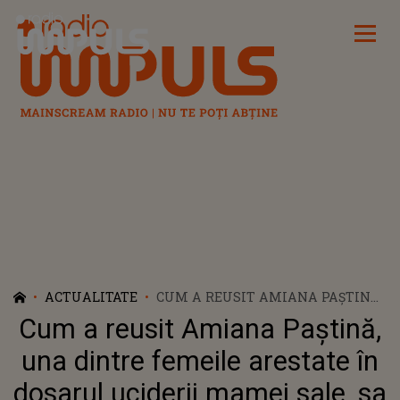
Radio Impuls
ACTUALITATE
CUM A REUSIT AMIANA PAȘTINĂ,
UNA DINTRE FEMEILE ARESTATE
Cum a reusit Amiana Paștină,
ÎN DOSARUL UCIDERII MAMEI
SALE, SA ISI IA VIATA IN AREST: "A
una dintre femeile arestate în
UTILIZAT UN OBIECT ASCUTIT..."
dosarul uciderii mamei sale, sa