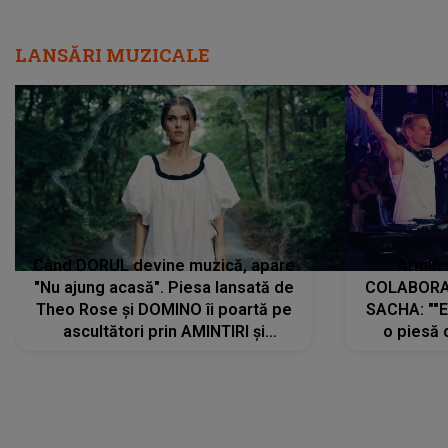
LANSĂRI MUZICALE
Când DORUL devine muzică, apare
Armin 
"Nu ajung acasă". Piesa lansată de
COLABORAR
Theo Rose și DOMINO îi poartă pe
SACHA: ""E
ascultători prin AMINTIRI și
o piesă 
REGĂSIRI, iar drumul emoțiilor
imediat pre
trece prin sufletul publicului:
cu mine șt
"Pentru toți cei care au plecat
păstrăm do
departe ca să le fie mai bine"