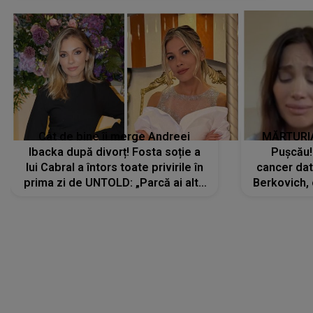
Cât de bine îi merge Andreei
MĂRTURIA
Ibacka după divorț! Fosta soție a
Pușcău!
lui Cabral a întors toate privirile în
cancer dato
prima zi de UNTOLD: „Parcă ai altă
Berkovich, 
strălucire, emani putere,
accident ru
încredere, siguranță...”
Dacă nu 