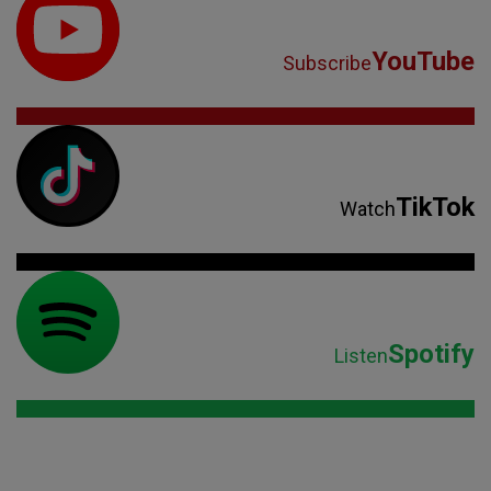
YouTube
Subscribe
TikTok
Watch
Spotify
Listen