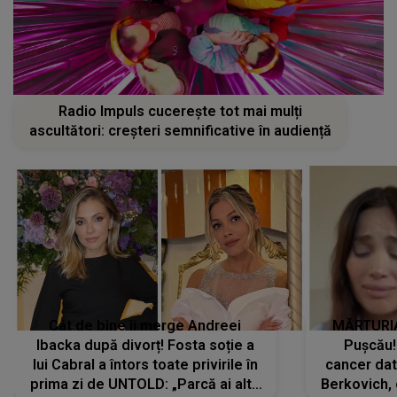
Radio Impuls cucerește tot mai mulți
ascultători: creșteri semnificative în audiență
Cât de bine îi merge Andreei
MĂRTURIA
Ibacka după divorț! Fosta soție a
Pușcău!
lui Cabral a întors toate privirile în
cancer dato
prima zi de UNTOLD: „Parcă ai altă
Berkovich, 