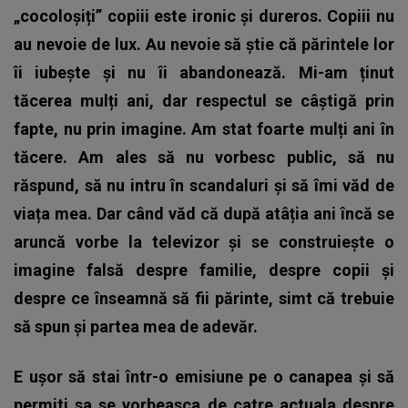
„cocoloșiți” copiii este ironic și dureros. Copiii nu
au nevoie de lux. Au nevoie să știe că părintele lor
îi iubește și nu îi abandonează. Mi-am ținut
tăcerea mulți ani, dar respectul se câștigă prin
fapte, nu prin imagine. Am stat foarte mulți ani în
tăcere. Am ales să nu vorbesc public, să nu
răspund, să nu intru în scandaluri și să îmi văd de
viața mea. Dar când văd că după atâția ani încă se
aruncă vorbe la televizor și se construiește o
imagine falsă despre familie, despre copii și
despre ce înseamnă să fii părinte, simt că trebuie
să spun și partea mea de adevăr.
E ușor să stai într-o emisiune pe o canapea și să
permiti sa se vorbeasca de catre actuala despre