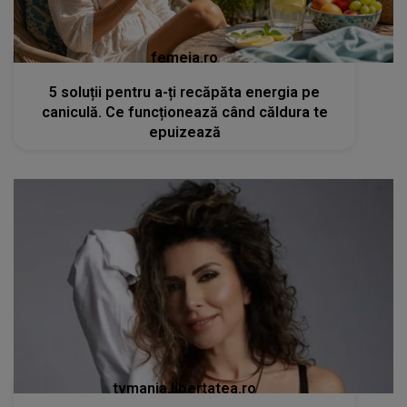
femeia.ro
5 soluții pentru a-ți recăpăta energia pe
caniculă. Ce funcționează când căldura te
epuizează
tvmania.libertatea.ro