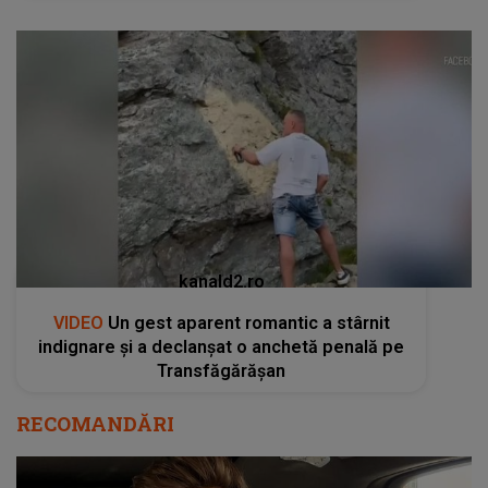
kanald2.ro
VIDEO
Un gest aparent romantic a stârnit
indignare și a declanșat o anchetă penală pe
Transfăgărășan
RECOMANDĂRI