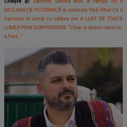
Citește și:
Valentin Sanfira iese la rampă cu o
DECLARAȚIE PUTERNICĂ și vorbește fără filtre! Ce a
transmis în urmă cu câteva ore A LUAT PE TOATĂ
LUMEA PRIN SURPRINDERE: "Chiar și atunci când mi-
a fost..."