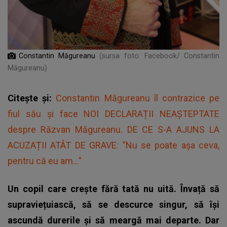
Constantin Măgureanu
(sursa foto: Facebook/ Constantin
Măgureanu)
Citește și:
Constantin Măgureanu îl contrazice pe
fiul său și face NOI DECLARAȚII NEAȘTEPTATE
despre Răzvan Măgureanu. DE CE S-A AJUNS LA
ACUZAȚII ATÂT DE GRAVE: "Nu se poate așa ceva,
pentru că eu am..."
Un copil care crește fără tată nu uită. Învață să
supraviețuiască, să se descurce singur, să își
ascundă durerile și să meargă mai departe. Dar