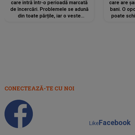
care intră într-o perioadă marcată
care are șa
de încercări. Problemele se adună
bani. O opo
din toate părțile, iar o veste
poate schi
neașteptată îi dă planurile peste
la
cap
CONECTEAZĂ-TE CU NOI
Facebook
Like