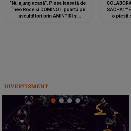
"Nu ajung acasă". Piesa lansată de
COLABORAR
Theo Rose și DOMINO îi poartă pe
SACHA: ""E
ascultători prin AMINTIRI și
o piesă 
REGĂSIRI, iar drumul emoțiilor
imediat pre
trece prin sufletul publicului:
cu mine șt
"Pentru toți cei care au plecat
păstrăm do
departe ca să le fie mai bine"
DIVERTISMENT