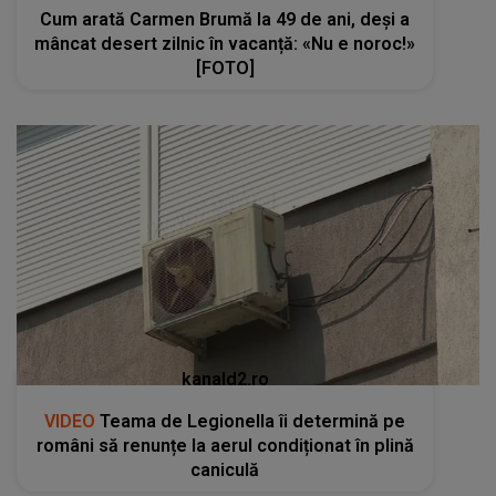
Cum arată Carmen Brumă la 49 de ani, deși a
mâncat desert zilnic în vacanță: «Nu e noroc!»
[FOTO]
kanald2.ro
VIDEO
Teama de Legionella îi determină pe
români să renunțe la aerul condiționat în plină
caniculă