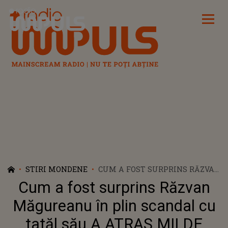
Radio Impuls
STIRI MONDENE
CUM A FOST SURPRINS RĂZVAN
MĂGUREANU ÎN PLIN SCANDAL
Cum a fost surprins Răzvan
CU TATĂL SĂU A ATRAS MII DE
REACȚII! GESTUL SUBTIL CARE
Măgureanu în plin scandal cu
ÎL VIZEAZĂ PE CONSTANTIN
tatăl său A ATRAS MII DE
MĂGUREANU: "CUM AI..."