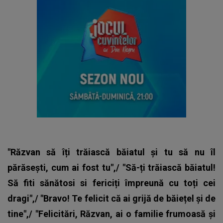
"Răzvan să îți trăiască băiatul și tu să nu îl
părăsești, cum ai fost tu",/ "Să-ți trăiască băiatul!
Să fiti sănătosi si fericiți împreună cu toți cei
dragi",/ "Bravo! Te felicit că ai grijă de băiețel și de
tine",/ "Felicitări, Răzvan, ai o familie frumoasă și