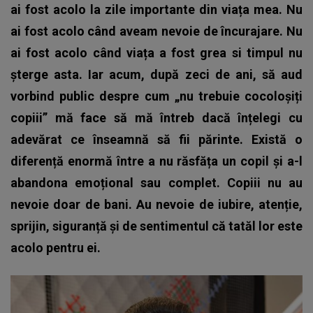
ai fost acolo la zile importante din viața mea. Nu
ai fost acolo când aveam nevoie de încurajare. Nu
ai fost acolo când viața a fost grea si timpul nu
șterge asta. Iar acum, după zeci de ani, să aud
vorbind public despre cum „nu trebuie cocoloșiți
copiii” mă face să mă întreb dacă înțelegi cu
adevărat ce înseamnă să fii părinte. Există o
diferență enormă între a nu răsfăța un copil și a-l
abandona emoțional sau complet. Copiii nu au
nevoie doar de bani. Au nevoie de iubire, atenție,
sprijin, siguranță și de sentimentul că tatăl lor este
acolo pentru ei.