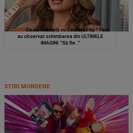
VIDEO
Ce se întâmplă cu Codruța Filip? Fanii
au observat schimbarea din ULTIMELE
IMAGINI: "Să fie..."
STIRI MONDENE