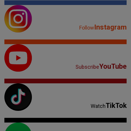
Instagram
Follow
YouTube
Subscribe
TikTok
Watch