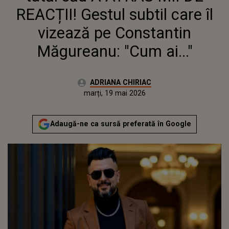
REACȚII! Gestul subtil care îl
vizează pe Constantin
Măgureanu: "Cum ai..."
Autor:
ADRIANA CHIRIAC
Publicat:
vineri, 1 mai 2026
Actualizat:
marți, 19 mai 2026
Adaugă-ne ca sursă preferată în Google