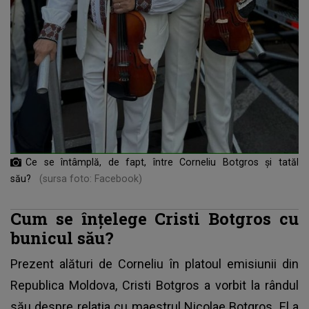
Ce se întâmplă, de fapt, între Corneliu Botgros și tatăl
său?
(sursa foto: Facebook)
Cum se înțelege Cristi Botgros cu
bunicul său?
Prezent alături de Corneliu în platoul emisiunii din
Republica Moldova,
Cristi Botgros
a vorbit la rândul
său despre relația cu maestrul Nicolae Botgros. El a