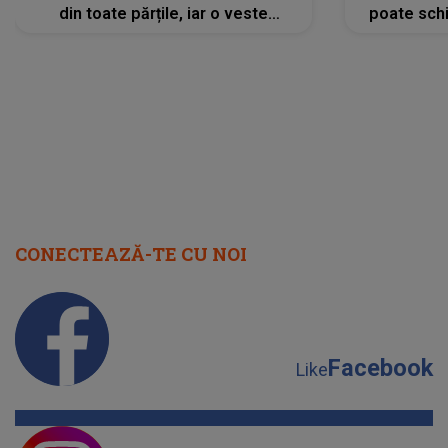
din toate părțile, iar o veste
poate schi
neașteptată îi dă planurile peste
la
cap
CONECTEAZĂ-TE CU NOI
Facebook
Like