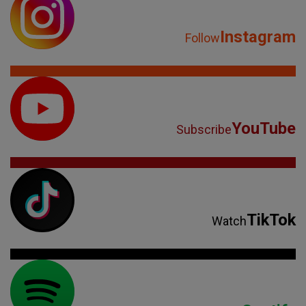
Instagram
Follow
YouTube
Subscribe
TikTok
Watch