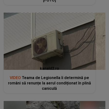
[FOTO]
kanald2.ro
VIDEO
Teama de Legionella îi determină pe
români să renunțe la aerul condiționat în plină
caniculă