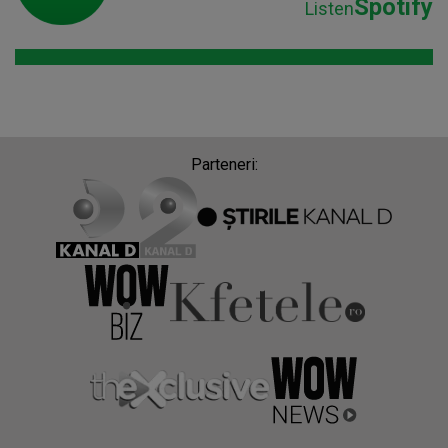
Spotify
Listen
Parteneri: