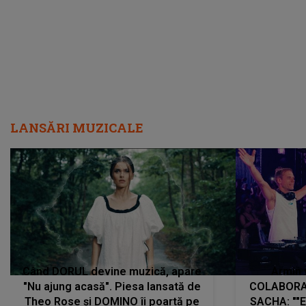
LANSĂRI MUZICALE
Când DORUL devine muzică, apare
Armin 
"Nu ajung acasă". Piesa lansată de
COLABORAR
Theo Rose și DOMINO îi poartă pe
SACHA: ""E