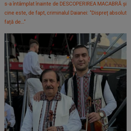
s-a întâmplat înainte de DESCOPERIREA MACABRĂ și
cine este, de fapt, criminalul Daianei: "Dispreț absolut
față de..."