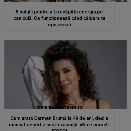
femeia.ro
5 soluții pentru a-ți recăpăta energia pe
caniculă. Ce funcționează când căldura te
epuizează
tvmania.libertatea.ro
Cum arată Carmen Brumă la 49 de ani, deși a
mâncat desert zilnic în vacanță: «Nu e noroc!»