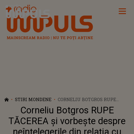
Radio Impuls
STIRI MONDENE
CORNELIU BOTGROS RUPE
TĂCEREA ȘI VORBEȘTE DESPRE
Corneliu Botgros RUPE
NEÎNȚELEGERILE DIN RELAȚIA
CU TATĂL SĂU, MAESTRUL
TĂCEREA și vorbește despre
NICOLAE BOTGROS. CE A SCOS
neînțelegerile din relația cu
LA IVEALĂ: „ÎNCĂ MAI AM