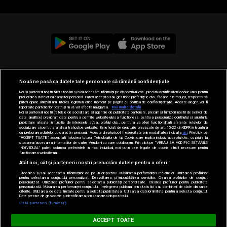
© 2019-2026 DOGAN MEDIA INTERNATIONAL SA, Toate
Nouă ne pasă ca datele tale personale să rămână confidențiale
drepturile rezervate.
Noi și partenerii noștri
589
stocăm și/sau accesăm informații pe dispozitivul dvs., precum identificatorii cookie unici pentru
prelucrarea datelor cu caracter personal. Puteți accepta sau gestiona preferințele dvs. făcând clic mai jos, respectiv vă
puteți opune utilizării unui interes legitim în orice moment pe pagina cu politica de confidențialitate. Aceste alegeri vor fi
raportate partenerilor noștri și nu vă vor afecta navigarea.
Mai multe detalii
Noi si partenerii nostri (retelele de socializare si agentiile de publicitate partenere, precum si furnizorii nostri de servicii de
date analitice) prelucram date pentru a permite website-ului sa functioneze, pentru a personaliza continutul si anunturile
publicitare afisate in functie de interesele si/sau profilul dvs., pentru a va oferi functionalitati aferente retelelor de
socializare si pentru a analiza traficul pe website. Beneficiati de drepturile prevazute de art. 15-22 din GDPR in legatura
cu prelucrarea datelor cu caracter personal. Aceste drepturi pot fi exercitate prin modalitatea indicata
aici
. Prin click pe
“ACCEPT TOATE”, acceptati folosirea tuturor Tehnologiilor de tip Cookie, care implica inclusiv acceptul dvs. cu privire la
stocarea/accesarea informatiilor de catre Vendor-ii cu care colaboram. Prin click pe “VREAU SA MODIFIC SETARILE
INDIVIDUAL” puteti schimba preferintele in mod individual, mai putin cele legate de cookie strict necesare pentru
functionarea website-ului.
Atât noi, cât și partenerii noștri prelucrăm datele pentru a oferi:
Stocarea și/sau accesarea informațiilor de pe un dispozitiv. Măsurarea performanței reclamelor. Utilizarea profilurilor
pentru selectarea conținutului personalizat. Dezvoltarea și îmbunătățirea serviciilor. Crearea profilurilor de conținut
personalizat. Utilizarea profilurilor pentru selectarea publicității personalizate. Crearea profilurilor pentru publicitate
personalizată. Măsurarea performanței conținutului. Înțelegerea publicului prin statistici sau combinații de date din surse
diferite. Utilizarea de date limitate pentru a selecta publicitatea. Utilizarea datelor limitate pentru a selecta conținutul.
Date precise de geolocație și identificarea prin scanarea dispozitivului.
Listă parteneri (furnizori)
MUSIC NON STOP
ACCEPT TOATE