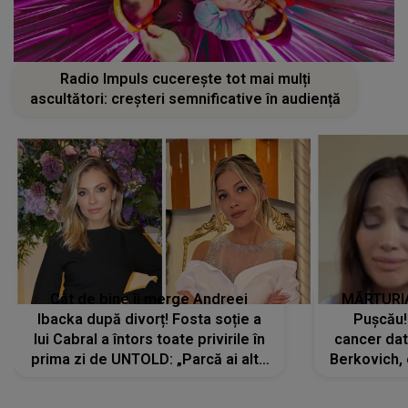
Radio Impuls cucerește tot mai mulți
ascultători: creșteri semnificative în audiență
Cât de bine îi merge Andreei
MĂRTURIA
Ibacka după divorț! Fosta soție a
Pușcău!
lui Cabral a întors toate privirile în
cancer dato
prima zi de UNTOLD: „Parcă ai altă
Berkovich, 
strălucire, emani putere,
accident ru
încredere, siguranță...”
Dacă nu 