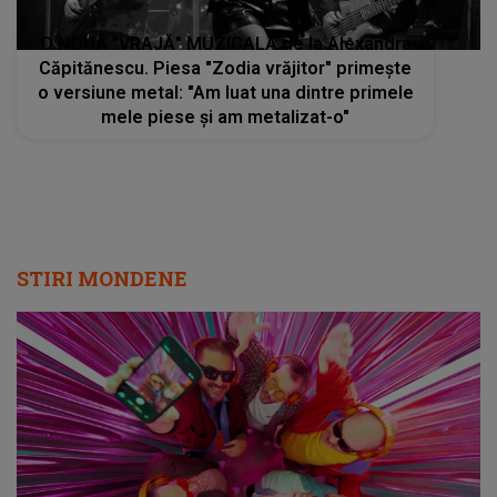
O NOUĂ "VRAJĂ" MUZICALĂ de la Alexandra
Căpitănescu. Piesa "Zodia vrăjitor" primește
o versiune metal: "Am luat una dintre primele
mele piese și am metalizat-o"
STIRI MONDENE