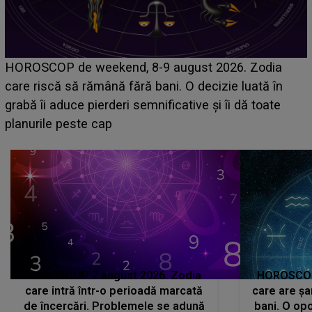
Emanuel a ținut ACEST DETALIU ASCUNS până
acum! În fața Alexandrei, concurentul din Casa Iubirii
face o MĂRTURISIRE NEAȘTEPTATĂ despre mama
sa: "I-am spus și ei în față, eu nu te iubesc pentru
că..."
HOROSCOP 7 august 2026. Zodia
HOROSCOP 
care intră într-o perioadă marcată
care are șa
de încercări. Problemele se adună
bani. O opo