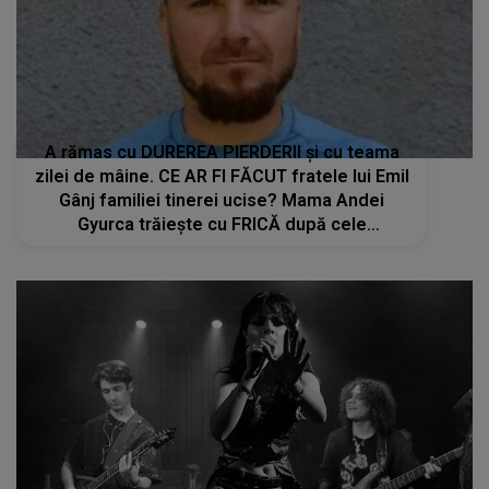
A rămas cu DUREREA PIERDERII și cu teama
zilei de mâine. CE AR FI FĂCUT fratele lui Emil
Gânj familiei tinerei ucise? Mama Andei
Gyurca trăiește cu FRICĂ după cele
întâmplate: "Noi nu mai avem niciun rost pe
fața Pământului. Când merg acasă eu nu..."