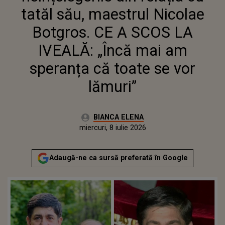
SPERANȚA CĂ TOATE SE VOR
tatăl său, maestrul Nicolae
LĂMURI”
Botgros. CE A SCOS LA
IVEALĂ: „Încă mai am
speranța că toate se vor
lămuri”
Autor:
BIANCA ELENA
Publicat:
miercuri, 8 iulie 2026
Adaugă-ne ca sursă preferată în Google