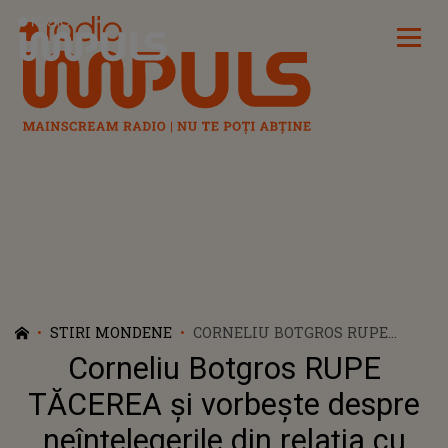
Radio Impuls
STIRI MONDENE
CORNELIU BOTGROS RUPE
TĂCEREA ȘI VORBEȘTE DESPRE
Corneliu Botgros RUPE
NEÎNȚELEGERILE DIN RELAȚIA
CU TATĂL SĂU, MAESTRUL
TĂCEREA și vorbește despre
NICOLAE BOTGROS. CE A SCOS
neînțelegerile din relația cu
LA IVEALĂ: „ÎNCĂ MAI AM