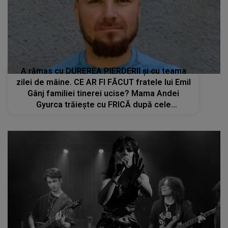
A rămas cu DUREREA PIERDERII și cu teama
zilei de mâine. CE AR FI FĂCUT fratele lui Emil
Gânj familiei tinerei ucise? Mama Andei
Gyurca trăiește cu FRICĂ după cele
întâmplate: "Noi nu mai avem niciun rost pe
fața Pământului. Când merg acasă eu nu..."