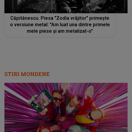
O NOUĂ "VRAJĂ" MUZICALĂ de la Alexandra
Căpitănescu. Piesa "Zodia vrăjitor" primește
o versiune metal: "Am luat una dintre primele
mele piese și am metalizat-o"
STIRI MONDENE