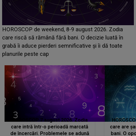
Emanuel a ținut ACEST DETALIU ASCUNS până
acum! În fața Alexandrei, concurentul din Casa Iubirii
face o MĂRTURISIRE NEAȘTEPTATĂ despre mama
sa: "I-am spus și ei în față, eu nu te iubesc pentru
că..."
HOROSCOP 7 august 2026. Zodia
HOROSCOP 
care intră într-o perioadă marcată
care are șa
de încercări. Problemele se adună
bani. O opo