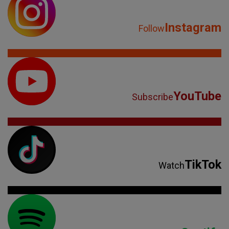
Instagram
Follow
YouTube
Subscribe
TikTok
Watch