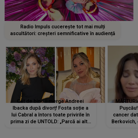
Radio Impuls cucerește tot mai mulți
ascultători: creșteri semnificative în audiență
Cât de bine îi merge Andreei
MĂRTURIA
Ibacka după divorț! Fosta soție a
Pușcău!
lui Cabral a întors toate privirile în
cancer dato
prima zi de UNTOLD: „Parcă ai altă
Berkovich, 
strălucire, emani putere,
accident ru
încredere, siguranță...”
Dacă nu 