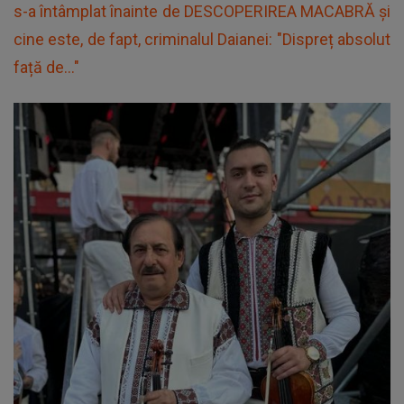
s-a întâmplat înainte de DESCOPERIREA MACABRĂ și
cine este, de fapt, criminalul Daianei: "Dispreț absolut
față de..."