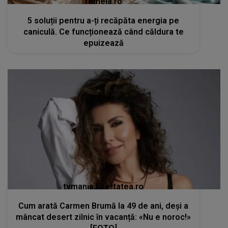
femeia.ro
5 soluții pentru a-ți recăpăta energia pe
caniculă. Ce funcționează când căldura te
epuizează
tvmania.libertatea.ro
Cum arată Carmen Brumă la 49 de ani, deși a
mâncat desert zilnic în vacanță: «Nu e noroc!»