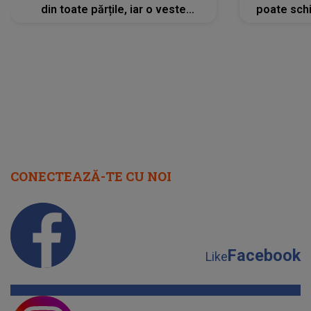
din toate părțile, iar o veste
poate schi
neașteptată îi dă planurile peste
la
cap
CONECTEAZĂ-TE CU NOI
Facebook
Like