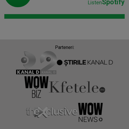
Spotify
Listen
Parteneri: