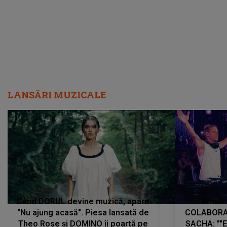
LANSĂRI MUZICALE
Când DORUL devine muzică, apare
Armin 
"Nu ajung acasă". Piesa lansată de
COLABORAR
Theo Rose și DOMINO îi poartă pe
SACHA: ""E