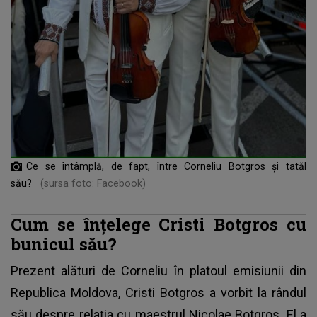
Ce se întâmplă, de fapt, între Corneliu Botgros și tatăl
său?
(sursa foto: Facebook)
Cum se înțelege Cristi Botgros cu
bunicul său?
Prezent alături de Corneliu în platoul emisiunii din
Republica Moldova,
Cristi Botgros
a vorbit la rândul
său despre relația cu maestrul Nicolae Botgros. El a