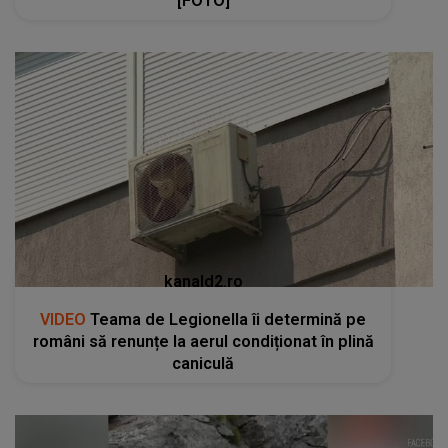
[FOTO]
kanald2.ro
VIDEO
Teama de Legionella îi determină pe
români să renunțe la aerul condiționat în plină
caniculă