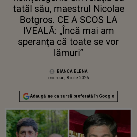
SPERANȚA CĂ TOATE SE VOR
tatăl său, maestrul Nicolae
LĂMURI”
Botgros. CE A SCOS LA
IVEALĂ: „Încă mai am
speranța că toate se vor
lămuri”
Autor:
BIANCA ELENA
Publicat:
miercuri, 8 iulie 2026
Adaugă-ne ca sursă preferată în Google