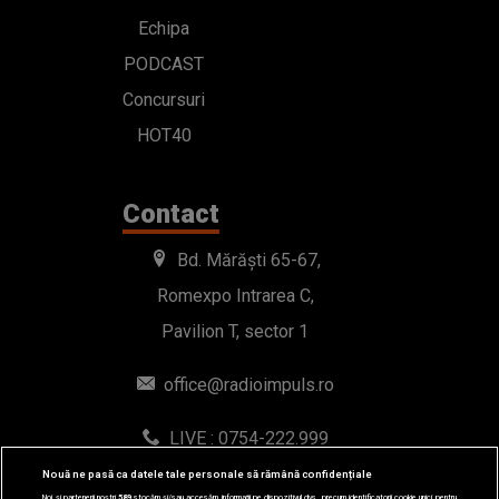
Echipa
PODCAST
Concursuri
HOT40
Contact
Bd. Mărăști 65-67,
Romexpo Intrarea C,
Pavilion T, sector 1
office@radioimpuls.ro
LIVE : 0754-222.999
WhatsApp: 0754-222.999
Nouă ne pasă ca datele tale personale să rămână confidențiale
Noi și partenerii noștri
589
stocăm și/sau accesăm informații pe dispozitivul dvs., precum identificatorii cookie unici pentru