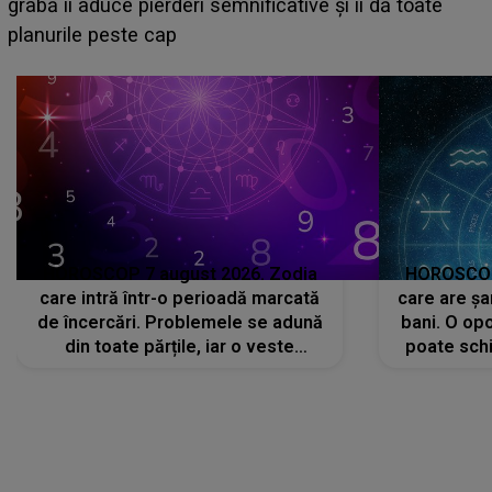
face o MĂRTURISIRE NEAȘTEPTATĂ despre mama
sa: "I-am spus și ei în față, eu nu te iubesc pentru
că..."
HOROSCOP 7 august 2026. Zodia
HOROSCOP 
care intră într-o perioadă marcată
care are șa
de încercări. Problemele se adună
bani. O opo
din toate părțile, iar o veste
poate schi
neașteptată îi dă planurile peste
la
cap