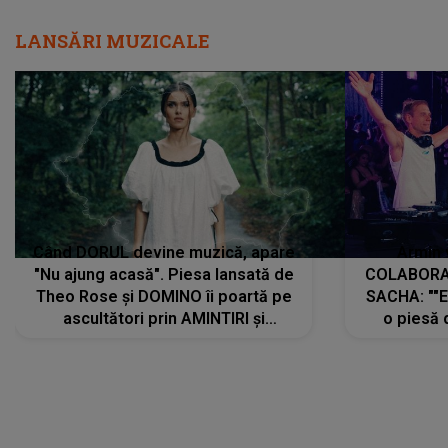
LANSĂRI MUZICALE
Când DORUL devine muzică, apare
Armin 
"Nu ajung acasă". Piesa lansată de
COLABORAR
Theo Rose și DOMINO îi poartă pe
SACHA: ""E
ascultători prin AMINTIRI și
o piesă 
REGĂSIRI, iar drumul emoțiilor
imediat pre
trece prin sufletul publicului:
cu mine șt
"Pentru toți cei care au plecat
păstrăm do
departe ca să le fie mai bine"