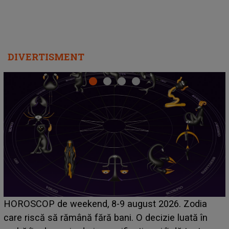
DIVERTISMENT
Emanuel a ținut ACEST DETALIU ASCUNS până
acum! În fața Alexandrei, concurentul din Casa Iubirii