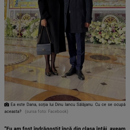
Ea este Dana, soția lui Dinu Iancu Sălăjanu. Cu ce se ocupă
aceasta?
(sursa foto: Facebook)
”Eu am fost îndrăgostit încă din clasa întâi, aveam