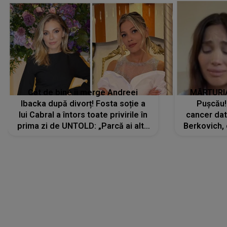
Cât de bine îi merge Andreei
MĂRTURIA
Ibacka după divorț! Fosta soție a
Pușcău!
lui Cabral a întors toate privirile în
cancer dato
prima zi de UNTOLD: „Parcă ai altă
Berkovich, 
strălucire, emani putere,
accident ru
încredere, siguranță...”
Dacă nu 