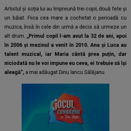
Artistul și soția lui au împreună trei copii, două fete și
un băiat. Fiica cea mare a cochetat o perioadă cu
muzica, însă în cele din urmă a decis să urmeze un
alt drum.
„Primul copil l-am avut la 32 de ani, apoi
în 2006 și mezinul a venit în 2010. Ana și Luca au
talent muzical, iar Maria cântă prea puțin, dar
niciodată nu le voi impune eu ceva, ei trebuie să își
aleagă”,
a mai adăugat Dinu Iancu Sălăjanu.