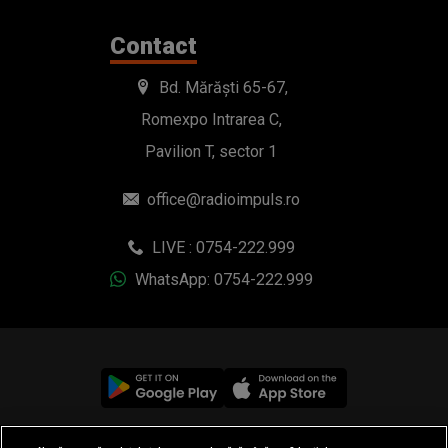
Contact
Bd. Mărăști 65-67,
Romexpo Intrarea C,
Pavilion T, sector 1
office@radioimpuls.ro
LIVE : 0754-222.999
WhatsApp: 0754-222.999
© 2019-2026 DOGAN MEDIA INTERNATIONAL SA, Toate