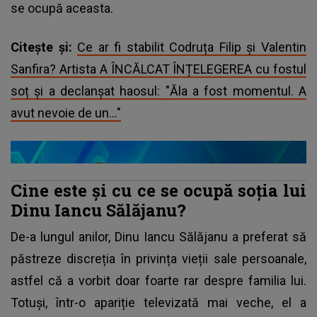
se ocupă aceasta.
Citește și:
Ce ar fi stabilit Codruța Filip și Valentin
Sanfira? Artista A ÎNCĂLCAT ÎNȚELEGEREA cu fostul
soț și a declanșat haosul: "Ăla a fost momentul. A
avut nevoie de un..."
Cine este și cu ce se ocupă soția lui
Dinu Iancu Sălăjanu?
De-a lungul anilor,
Dinu Iancu Sălăjanu
a preferat să
păstreze discreția în privința vieții sale persoanale,
astfel că a vorbit doar foarte rar despre familia lui.
Totuși, într-o apariție televizată mai veche, el a