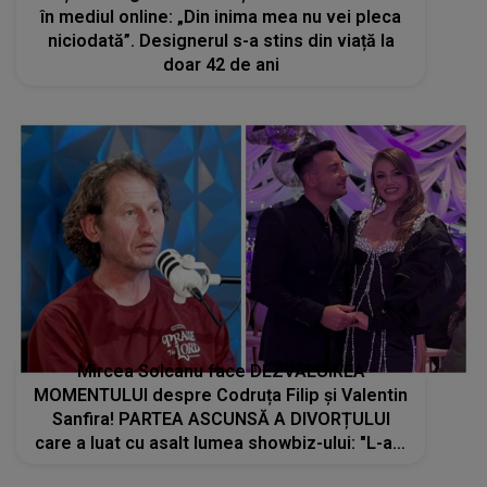
în mediul online: „Din inima mea nu vei pleca
niciodată”. Designerul s-a stins din viață la
doar 42 de ani
Mircea Solcanu face DEZVĂLUIREA
MOMENTULUI despre Codruța Filip și Valentin
Sanfira! PARTEA ASCUNSĂ A DIVORȚULUI
care a luat cu asalt lumea showbiz-ului: "L-am
văzut. Dar tot timpul era cu..."