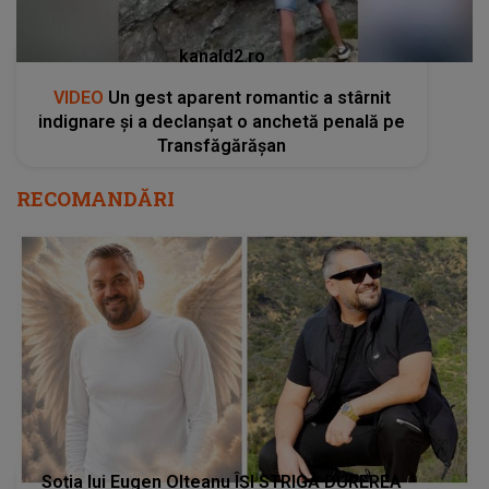
kanald2.ro
VIDEO
Un gest aparent romantic a stârnit
indignare și a declanșat o anchetă penală pe
Transfăgărășan
RECOMANDĂRI
Soția lui Eugen Olteanu ÎȘI STRIGĂ DUREREA