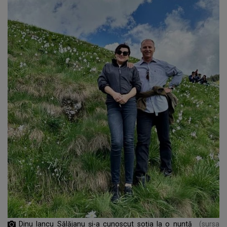
Dinu Iancu Sălăjanu și-a cunoscut soția la o nuntă
(sursa