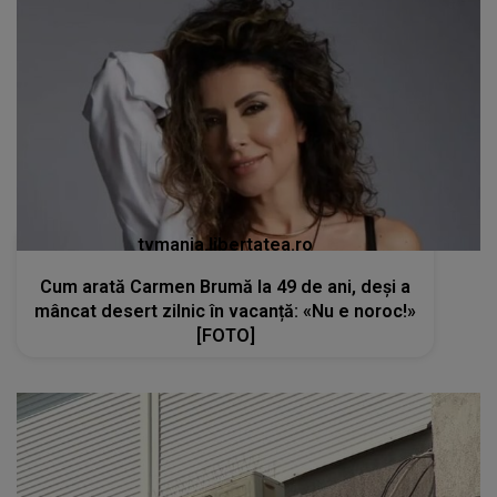
tvmania.libertatea.ro
Cum arată Carmen Brumă la 49 de ani, deși a
mâncat desert zilnic în vacanță: «Nu e noroc!»
[FOTO]