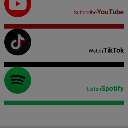
YouTube
Subscribe
TikTok
Watch
Spotify
Listen