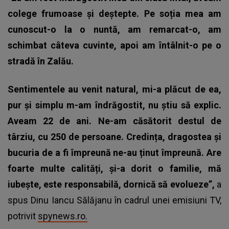
colege frumoase și deștepte. Pe soția mea am
cunoscut-o la o nuntă, am remarcat-o, am
schimbat câteva cuvinte, apoi am întâlnit-o pe o
stradă în Zalău.
Sentimentele au venit natural, mi-a plăcut de ea,
pur și simplu m-am îndrăgostit, nu știu să explic.
Aveam 22 de ani. Ne-am căsătorit destul de
târziu, cu 250 de persoane. Credința, dragostea și
bucuria de a fi împreună ne-au ținut împreună. Are
foarte multe calități, și-a dorit o familie, mă
iubește, este responsabilă, dornică să evolueze”,
a
spus Dinu Iancu Sălăjanu în cadrul unei emisiuni TV,
potrivit
spynews.ro.