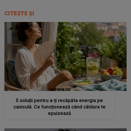
CITEȘTE ȘI
femeia.ro
5 soluții pentru a-ți recăpăta energia pe
caniculă. Ce funcționează când căldura te
epuizează