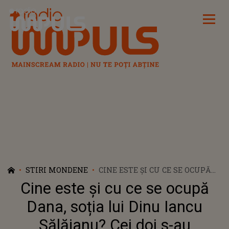
Radio Impuls
STIRI MONDENE
CINE ESTE ȘI CU CE SE OCUPĂ
DANA, SOȚIA LUI DINU IANCU
Cine este și cu ce se ocupă
SĂLĂJANU? CEI DOI S-AU
CUNOSCUT LA O NUNTĂ ȘI AU
Dana, soția lui Dinu Iancu
ÎMPREUNĂ 3 COPII
Sălăjanu? Cei doi s-au