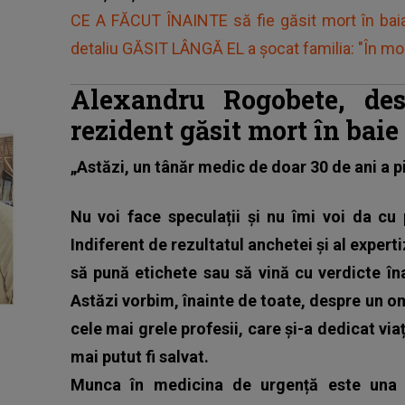
CE A FĂCUT ÎNAINTE să fie găsit mort în baia S
detaliu GĂSIT LÂNGĂ EL a şocat familia: "În mom
Alexandru Rogobete, des
rezident găsit mort în baie
„Astăzi, un tânăr medic de doar 30 de ani a pi
Nu voi face speculații și nu îmi voi da cu
Indiferent de rezultatul anchetei și al exper
să pună etichete sau să vină cu verdicte în
Astăzi vorbim, înainte de toate, despre un 
cele mai grele profesii, care și-a dedicat viaț
mai putut fi salvat.
Munca în medicina de urgență este una d