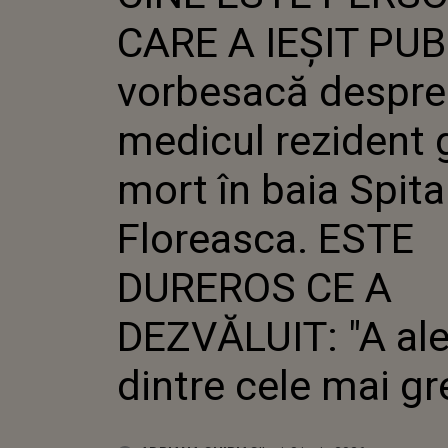
MEDICUL 
CARE A IEȘIT PUB
GĂSIT MOR
SPITALULU
ESTE DURE
vorbesacă despre
DEZVĂLUIT
DINTRE CEL
medicul rezident 
mort în baia Spita
Floreasca. ESTE
DUREROS CE A
DEZVĂLUIT: "A al
dintre cele mai gre