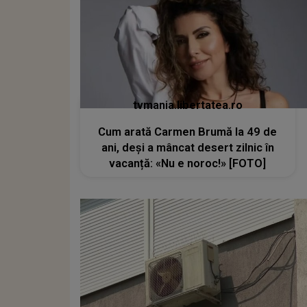
tvmania.libertatea.ro
Cum arată Carmen Brumă la 49 de
ani, deși a mâncat desert zilnic în
vacanță: «Nu e noroc!» [FOTO]