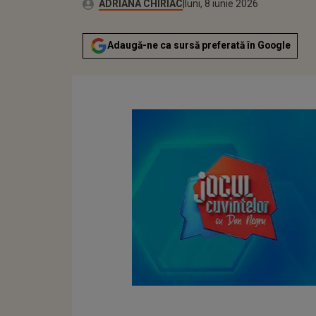
Publicat:
Autor:
luni, 8 iunie 2026
Actualizat:
ADRIANA CHIRIAC
luni, 8 iunie 2026
Adaugă-ne ca sursă preferată în Google