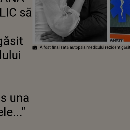
REZIDENT
LIC să
T ÎN BAIA
I FLOREASCA.
ROS CE A
: "A ALES UNA
E MAI GRELE..."
găsit
A fost finalizată autopsia medicului rezident găsit
lului
es una
le..."