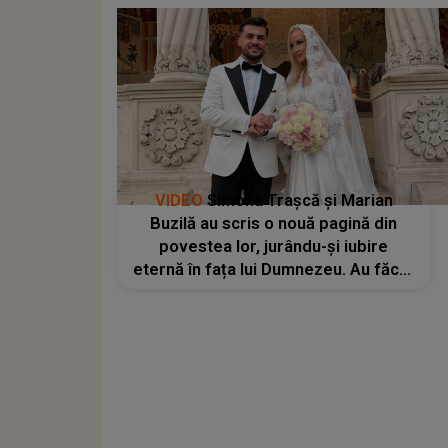
VIDEO
Simona Trașcă și Marian
Buzilă au scris o nouă pagină din
povestea lor, jurându-și iubire
eternă în fața lui Dumnezeu. Au făcut
pasul cel mare ÎN TĂCERE, dar cu o
EMOȚIE COPLEȘITOARE. Imaginile
care au apărut după ce s-au
căsătorit religios