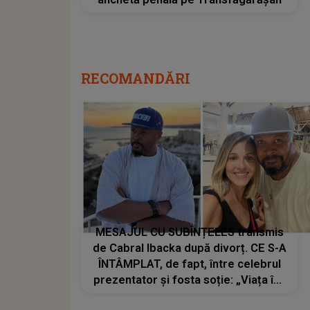
RECOMANDĂRI
MESAJUL CU SUBÎNȚELES transmis
de Cabral Ibacka după divorț. CE S-A
ÎNTÂMPLAT, de fapt, între celebrul
prezentator și fosta soție: „Viața îmi
demonstrează elegant, că nu...”