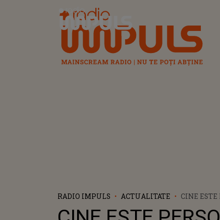
Radio Impuls
RADIO IMPULS
ACTUALITATE
CINE ESTE
CARE A IEȘ
CINE ESTE PERS
VORBESAC