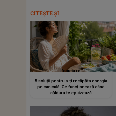
CITEȘTE ȘI
femeia.ro
5 soluții pentru a-ți recăpăta energia
pe caniculă. Ce funcționează când
căldura te epuizează