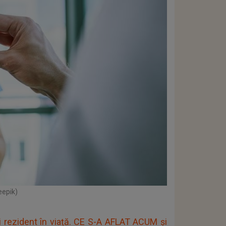
eepik)
ezident în viață. CE S-A AFLAT ACUM şi