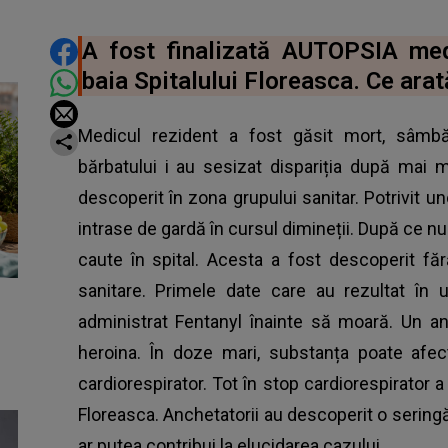
DISTRIBUIE ARTICOLUL
A fost finalizată AUTOPSIA med
baia Spitalului Floreasca. Ce a
Medicul rezident a fost găsit mort, sâmbătă
bărbatului i au sesizat dispariția după mai m
descoperit în zona grupului sanitar. Potrivit un
intrase de gardă în cursul dimineții. După ce nu a
caute în spital. Acesta a fost descoperit făr
sanitare. Primele date care au rezultat în 
administrat Fentanyl înainte să moară. Un a
heroina. În doze mari, substanța poate afec
cardiorespirator. Tot în stop cardiorespirator a 
Floreasca. Anchetatorii au descoperit o seringă 
ar putea contribui la elucidarea cazului.