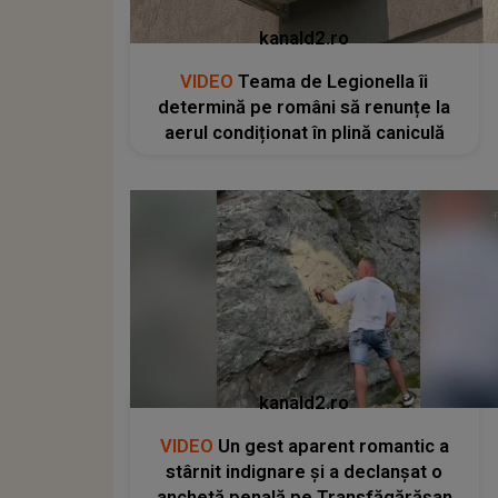
kanald2.ro
VIDEO
Teama de Legionella îi
determină pe români să renunțe la
aerul condiționat în plină caniculă
kanald2.ro
VIDEO
Un gest aparent romantic a
stârnit indignare și a declanșat o
anchetă penală pe Transfăgărășan