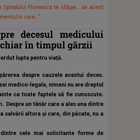
pitalului Floreasca te sfâşie... iar acest
entul în care..."
pre decesul medicului
 chiar în timpul gărzii
erdut lupta pentru viață.
 părerea despre cauzele acestui deces.
tizei medico-legale, nimeni nu are dreptul
ainte ca toate faptele să fie cunoscute.
om.
Despre un tânăr care a ales una dintre
a salvării altora și care, din păcate, nu a
intre cele mai solicitante forme de