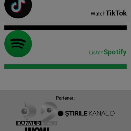
TikTok
Watch
Spotify
Listen
Parteneri: