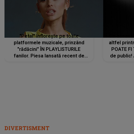
"Petal" înflorește pe toate
De această 
platformele muzicale, prinzând
altfel prin
"rădăcini" ÎN PLAYLISTURILE
POATE FI
fanilor. Piesa lansată recent de
de public!
Ariana Grande îi face pe
a lansat V
ascultători SĂ O ASCULTE PE
REPEAT
DIVERTISMENT