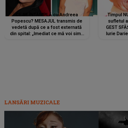
CE SE ÎNTÂMPLĂ cu Andreea
Timpul N
Popescu? MESAJUL transmis de
sufletul 
vedetă după ce a fost externată
GEST SFÂȘ
din spital: „Imediat ce mă voi simți
Iurie Dari
mai bine...”
măsură ce
LANSĂRI MUZICALE