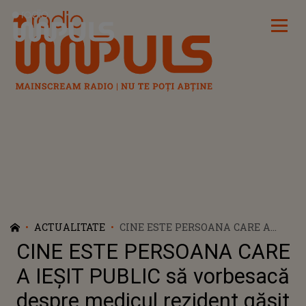
Radio Impuls
ACTUALITATE
CINE ESTE PERSOANA CARE A
IEȘIT PUBLIC SĂ VORBESACĂ
CINE ESTE PERSOANA CARE
DESPRE MEDICUL REZIDENT
GĂSIT MORT ÎN BAIA SPITALULUI
A IEȘIT PUBLIC să vorbesacă
FLOREASCA. ESTE DUREROS CE A
despre medicul rezident găsit
DEZVĂLUIT: "A ALES UNA DINTRE