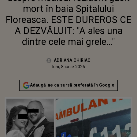
CELE MAI GRELE..."
mort în baia Spitalului
Floreasca. ESTE DUREROS CE
A DEZVĂLUIT: "A ales una
dintre cele mai grele..."
Autor:
ADRIANA CHIRIAC
Publicat:
luni, 8 iunie 2026
Actualizat:
luni, 8 iunie 2026
Adaugă-ne ca sursă preferată în Google