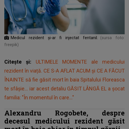
Medicul rezident şi-ar fi injectat fentanil.
(sursa foto:
freepik)
Citește și:
ULTIMELE MOMENTE ale medicului
rezident în viață. CE S-A AFLAT ACUM şi CE A FĂCUT
ÎNAINTE să fie găsit mort în baia Spitalului Floreasca
te sfâşie... iar acest detaliu GĂSIT LÂNGĂ EL a şocat
familia: "În momentul în care..."
Alexandru Rogobete, despre
decesul medicului rezident găsit
mort în baie chiar în timpul gărzii