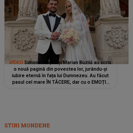
VIDEO
Simona Trașcă și Marian Buzilă au scris
o nouă pagină din povestea lor, jurându-și
iubire eternă în fața lui Dumnezeu. Au făcut
pasul cel mare ÎN TĂCERE, dar cu o EMOȚIE
COPLEȘITOARE. Imaginile care au apărut
după ce s-au căsătorit religios
STIRI MONDENE