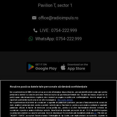
Pavilion T, sector 1
office@radioimpuls.ro
LIVE : 0754-222.999
WhatsApp: 0754-222.999
© 2019-2026 DOGAN MEDIA INTERNATIONAL SA, Toate
Nouă ne pasă ca datele tale personale să rămână confidențiale
drepturile rezervate.
Noi și partenerii noștri
589
stocăm și/sau accesăm informații pe dispozitivul dvs., precum identificatorii cookie unici pentru
prelucrarea datelor cu caracter personal. Puteți accepta sau gestiona preferințele dvs. făcând clic mai jos, respectiv vă
puteți opune utilizării unui interes legitim în orice moment pe pagina cu politica de confidențialitate. Aceste alegeri vor fi
raportate partenerilor noștri și nu vă vor afecta navigarea.
Mai multe detalii
Noi si partenerii nostri (retelele de socializare si agentiile de publicitate partenere, precum si furnizorii nostri de servicii de
date analitice) prelucram date pentru a permite website-ului sa functioneze, pentru a personaliza continutul si anunturile
publicitare afisate in functie de interesele si/sau profilul dvs., pentru a va oferi functionalitati aferente retelelor de
socializare si pentru a analiza traficul pe website. Beneficiati de drepturile prevazute de art. 15-22 din GDPR in legatura
cu prelucrarea datelor cu caracter personal. Aceste drepturi pot fi exercitate prin modalitatea indicata
aici
. Prin click pe
“ACCEPT TOATE”, acceptati folosirea tuturor Tehnologiilor de tip Cookie, care implica inclusiv acceptul dvs. cu privire la