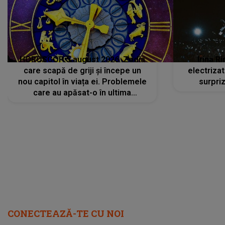
HOROSCOP 5 august 2026. Zodia
Irina R
care scapă de griji și începe un
electriza
nou capitol în viața ei. Problemele
surpri
care au apăsat-o în ultima
perioadă își găsesc, în sfârșit,
rezolvarea
CONECTEAZĂ-TE CU NOI