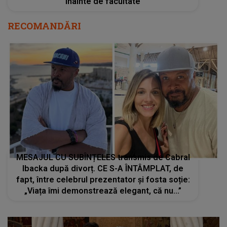
înainte de facultate
RECOMANDĂRI
MESAJUL CU SUBÎNȚELES transmis de Cabral
Ibacka după divorț. CE S-A ÎNTÂMPLAT, de
fapt, între celebrul prezentator și fosta soție:
„Viața îmi demonstrează elegant, că nu...”