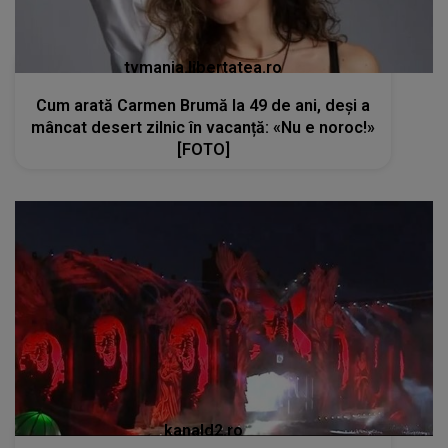
tvmania.libertatea.ro
Cum arată Carmen Brumă la 49 de ani, deși a
mâncat desert zilnic în vacanță: «Nu e noroc!»
[FOTO]
kanald2.ro