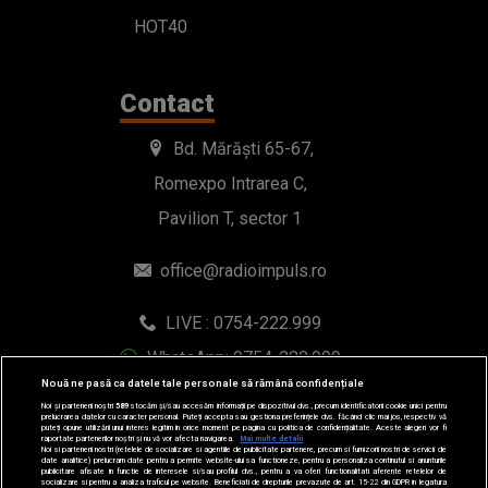
HOT40
Contact
Bd. Mărăști 65-67,
Romexpo Intrarea C,
Pavilion T, sector 1
office@radioimpuls.ro
LIVE : 0754-222.999
WhatsApp: 0754-222.999
Nouă ne pasă ca datele tale personale să rămână confidențiale
Noi și partenerii noștri
589
stocăm și/sau accesăm informații pe dispozitivul dvs., precum identificatorii cookie unici pentru
prelucrarea datelor cu caracter personal. Puteți accepta sau gestiona preferințele dvs. făcând clic mai jos, respectiv vă
puteți opune utilizării unui interes legitim în orice moment pe pagina cu politica de confidențialitate. Aceste alegeri vor fi
raportate partenerilor noștri și nu vă vor afecta navigarea.
Mai multe detalii
Noi si partenerii nostri (retelele de socializare si agentiile de publicitate partenere, precum si furnizorii nostri de servicii de
date analitice) prelucram date pentru a permite website-ului sa functioneze, pentru a personaliza continutul si anunturile
publicitare afisate in functie de interesele si/sau profilul dvs., pentru a va oferi functionalitati aferente retelelor de
socializare si pentru a analiza traficul pe website. Beneficiati de drepturile prevazute de art. 15-22 din GDPR in legatura