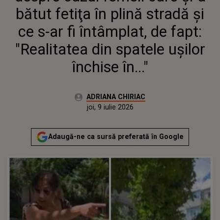
ÎNCHISE ÎN..."
bătut fetiţa în plină stradă și
ce s-ar fi întâmplat, de fapt:
"Realitatea din spatele ușilor
închise în..."
Autor:
ADRIANA CHIRIAC
Publicat:
miercuri, 8 iulie 2026
Actualizat:
joi, 9 iulie 2026
Adaugă-ne ca sursă preferată în Google