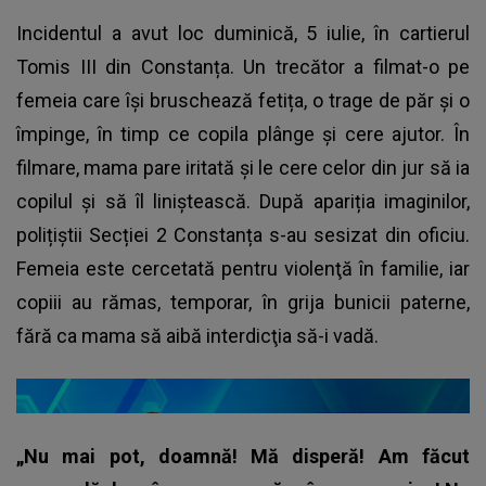
Incidentul a avut loc duminică, 5 iulie, în cartierul
Tomis III din Constanța. Un trecător a filmat-o pe
femeia care își bruschează fetița, o trage de păr și o
împinge, în timp ce copila plânge și cere ajutor. În
filmare, mama pare iritată și le cere celor din jur să ia
copilul și să îl liniștească. După apariția imaginilor,
polițiștii Secției 2 Constanța s-au sesizat din oficiu.
Femeia este cercetată pentru violenţă în familie, iar
copiii au rămas, temporar, în grija bunicii paterne,
fără ca mama să aibă interdicţia să-i vadă.
„Nu mai pot, doamnă! Mă disperă! Am făcut