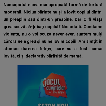
Numaipotul e cea mai apropiată formă de tortură
modernă. Niciun părinte nu și-a lovit copilul dintr-
un preaplin sau dintr-un preabine. Dar O fi viața
grea scuză să-ți bați copilul? Niciodată. Condamn
violența, nu o voi scuza never ever, suntem mulți
cărora ne e greu și nu ne lovim copiii. Am simțit în
stomac durerea fetiței, care nu a fost numai
lovită, ci și declarativ părăsită de mamă.