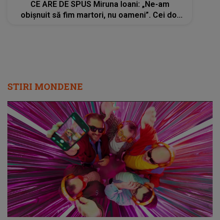
CE ARE DE SPUS Miruna Ioani: „Ne-am
obișnuit să fim martori, nu oameni”. Cei doi
copii ai femeii de 43 de ani au fost preluați
de bunica paternă
STIRI MONDENE