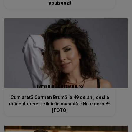
epuizează
tvmania.libertatea.ro
Cum arată Carmen Brumă la 49 de ani, deși a
mâncat desert zilnic în vacanță: «Nu e noroc!»
[FOTO]