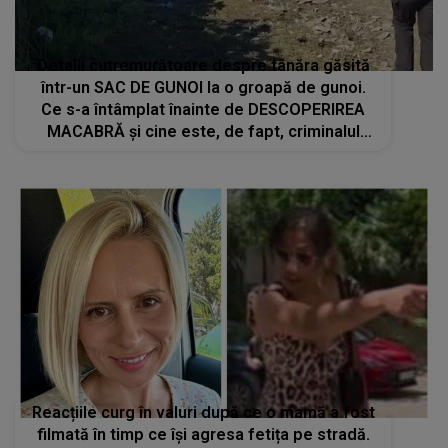
Detalii cutremurătoare despre tânăra găsită
într-un SAC DE GUNOI la o groapă de gunoi.
Ce s-a întâmplat înainte de DESCOPERIREA
MACABRĂ și cine este, de fapt, criminalul
Daianei: "Dispreț absolut față de..."
Reacțiile curg în valuri după ce o mamă a fost
filmată în timp ce își agresa fetița pe stradă.