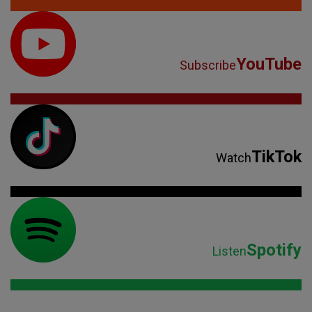
YouTube
Subscribe
TikTok
Watch
Spotify
Listen