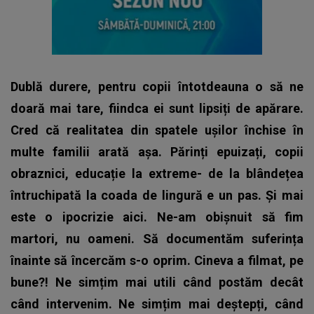
Dublă durere, pentru copii întotdeauna o să ne
doară mai tare, fiindca ei sunt lipsiți de apărare.
Cred că realitatea din spatele ușilor închise în
multe familii arată așa. Părinți epuizați, copii
obraznici, educație la extreme- de la blândețea
întruchipată la coada de lingură e un pas. Și mai
este o ipocrizie aici. Ne-am obișnuit să fim
martori, nu oameni. Să documentăm suferința
înainte să încercăm s-o oprim. Cineva a filmat, pe
bune?! Ne simțim mai utili când postăm decât
când intervenim. Ne simțim mai deștepți, când