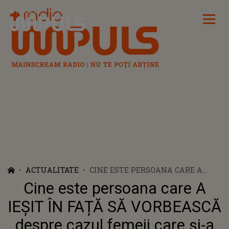
Radio Impuls
ACTUALITATE
CINE ESTE PERSOANA CARE A
IEȘIT ÎN FAȚĂ SĂ VORBEASCĂ
Cine este persoana care A
DESPRE CAZUL FEMEII CARE ȘI-A
BĂTUT FETIŢA ÎN PLINĂ STRADĂ
IEȘIT ÎN FAȚĂ SĂ VORBEASCĂ
ȘI CE S-AR FI ÎNTÂMPLAT, DE FAPT:
despre cazul femeii care și-a
"REALITATEA DIN SPATELE UȘILOR