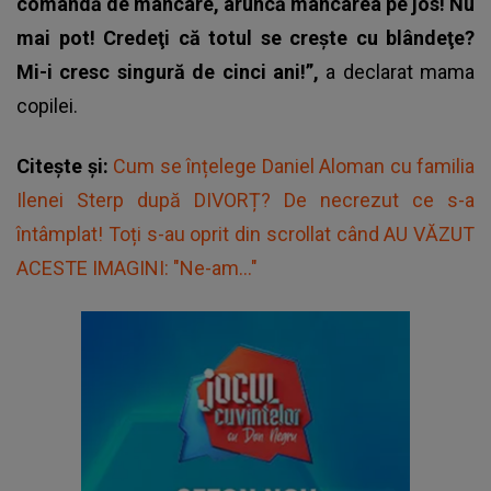
comandă de mâncare, aruncă mâncarea pe jos! Nu
mai pot! Credeţi că totul se creşte cu blândeţe?
Mi-i cresc singură de cinci ani!”,
a declarat mama
copilei.
Citește și:
Cum se înțelege Daniel Aloman cu familia
Ilenei Sterp după DIVORȚ? De necrezut ce s-a
întâmplat! Toți s-au oprit din scrollat când AU VĂZUT
ACESTE IMAGINI: "Ne-am..."