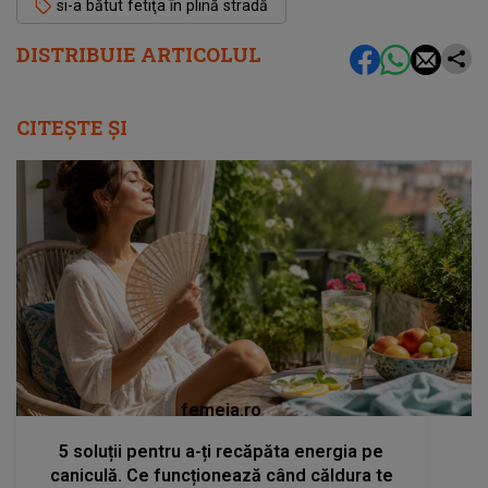
si-a bătut fetiţa în plină stradă
DISTRIBUIE ARTICOLUL
CITEȘTE ȘI
femeia.ro
5 soluții pentru a-ți recăpăta energia pe
caniculă. Ce funcționează când căldura te