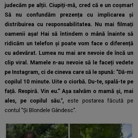
judecăm pe alții. Ciupiți-mă, cred că e un coșmar!
Să nu confundăm prezența cu implicarea și
distribuirea cu responsabilitatea. Nu mai filmați
oamenii așa! Hai să întindem o mână înainte să
ridicăm un telefon și poate vom face o diferență
cu adevărat. Lumea nu mai are nevoie de încă un
clip viral. Mamele n-au nevoie să le faceți vedete
pe Instagram, ci de cineva care să le spună: “Dă-mi
copilul 10 minute. Uite o ciorbă. Du-te, spală-te pe
față. Respiră. Vin eu.” Așa salvăm o mamă și, mai
ales, pe copilul său.",
este postarea făcută pe
contul "Și Blondele Gândesc".