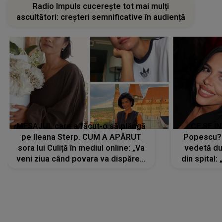
Radio Impuls cucerește tot mai mulți
ascultători: creșteri semnificative în audiență
MESAJUL care a făcut-o să plângă
CE SE Î
pe Ileana Sterp. CUM A APĂRUT
Popescu?
sora lui Culiță în mediul online: „Va
vedetă du
veni ziua când povara va dispărea,
din spital:
iar lacrimile...”