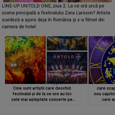
Ce a dezvăluit noua concurentă din "Casa Iubirii" l-a
luat prin surprindere pe Emanuel. CINE ESTE
BĂIATUL VIZAT de Alexandra?! Aflându-se în fața
faptului împlinit, A RECUNOSCUT IMEDIAT: "Am
avut..."
LINE-UP UNTOLD ONE, prima zi.
HOROSCOP 
Cine sunt artiștii care deschid
care scap
festivalul și de la ce ore au loc
nou capitol
cele mai așteptate concerte pe
care a
scena principală?
perioadă 