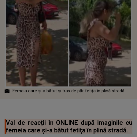
Femeia care și-a bătut și tras de păr fetiţa în plină stradă.
Val de reacții în ONLINE după imaginile cu
femeia care și-a bătut fetiţa în plină stradă.