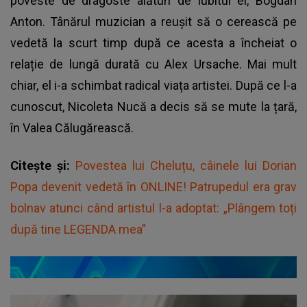
poveste de dragoste alături de iubitul ei, Bogdan
Anton. Tânărul muzician a reușit să o cerească pe
vedetă la scurt timp după ce acesta a încheiat o
relație de lungă durată cu Alex Ursache. Mai mult
chiar, el i-a schimbat radical viața artistei. După ce l-a
cunoscut, Nicoleta Nucă a decis să se mute la țară,
în Valea Călugărească.
Citește și:
Povestea lui Cheluțu, câinele lui Dorian
Popa devenit vedetă în ONLINE! Patrupedul era grav
bolnav atunci când artistul l-a adoptat: „Plângem toți
după tine LEGENDA mea”