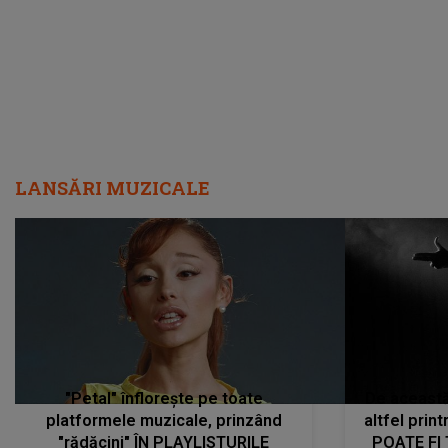
LANSĂRI MUZICALE
"Petal" înflorește pe toate
De această 
platformele muzicale, prinzând
altfel prin
"rădăcini" ÎN PLAYLISTURILE
POATE FI