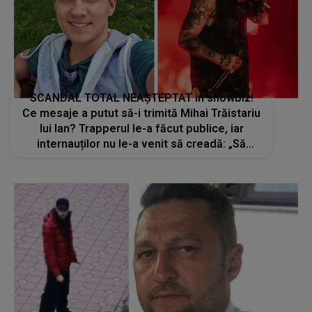
SCANDAL TOTAL NEAȘTEPTAT în showbiz!
Ce mesaje a putut să-i trimită Mihai Trăistariu
lui Ian? Trapperul le-a făcut publice, iar
internauților nu le-a venit să creadă: „Să
vedeți adevărata față...”