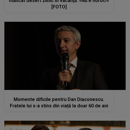
mâncat desert zilnic în vacanță: «Nu e noroc!»
[FOTO]
kanald2.ro
Momente dificile pentru Dan Diaconescu.
Fratele lui s-a stins din viață la doar 60 de ani