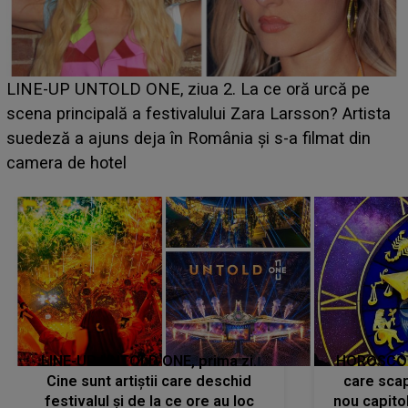
Ce a dezvăluit noua concurentă din "Casa Iubirii" l-a
luat prin surprindere pe Emanuel. CINE ESTE
BĂIATUL VIZAT de Alexandra?! Aflându-se în fața
faptului împlinit, A RECUNOSCUT IMEDIAT: "Am
avut..."
LINE-UP UNTOLD ONE, prima zi.
HOROSCOP 
Cine sunt artiștii care deschid
care scap
festivalul și de la ce ore au loc
nou capitol