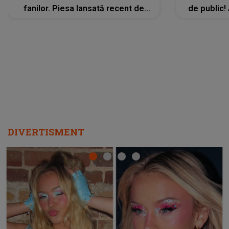
fanilor. Piesa lansată recent de
de public!
Ariana Grande îi face pe
a lansat V
ascultători SĂ O ASCULTE PE
REPEAT
DIVERTISMENT