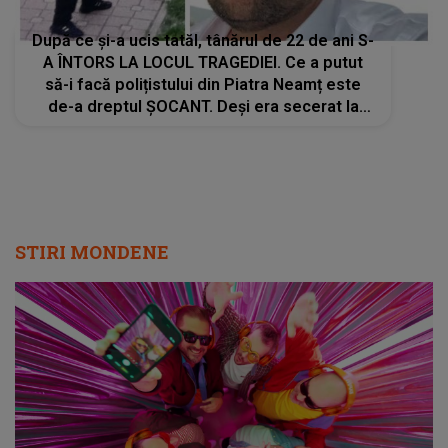
După ce și-a ucis tatăl, tânărul de 22 de ani S-
A ÎNTORS LA LOCUL TRAGEDIEI. Ce a putut
să-i facă polițistului din Piatra Neamț este
de-a dreptul ȘOCANT. Deși era secerat la
pământ, fiul lui a făcut asta fără milă. CE A
URMAT E CUTREMURĂTOR
STIRI MONDENE