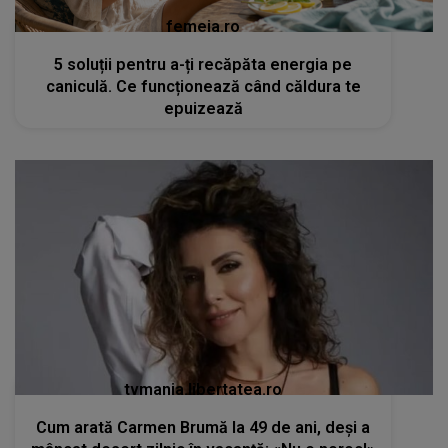
femeia.ro
5 soluții pentru a-ți recăpăta energia pe
caniculă. Ce funcționează când căldura te
epuizează
tvmania.libertatea.ro
Cum arată Carmen Brumă la 49 de ani, deși a