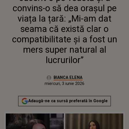
COMPATIBILITATE ȘI A FOST UN
convins-o să dea orașul pe
MERS SUPER NATURAL AL
LUCRURILOR”
viața la țară: „Mi-am dat
seama că există clar o
compatibilitate și a fost un
mers super natural al
lucrurilor”
Autor:
BIANCA ELENA
Publicat:
miercuri, 3 iunie 2026
Actualizat:
miercuri, 3 iunie 2026
Adaugă-ne ca sursă preferată în Google