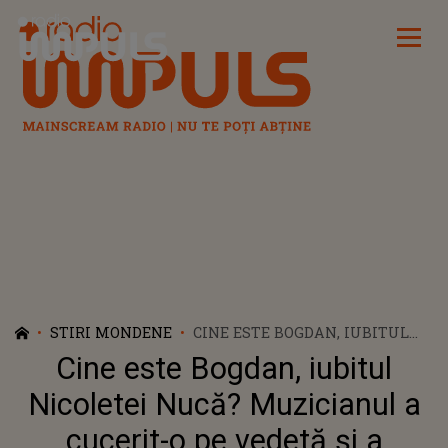
Radio Impuls
STIRI MONDENE
CINE ESTE BOGDAN, IUBITUL
NICOLETEI NUCĂ? MUZICIANUL
Cine este Bogdan, iubitul
A CUCERIT-O PE VEDETĂ ȘI A
CONVINS-O SĂ DEA ORAȘUL PE
Nicoletei Nucă? Muzicianul a
VIAȚA LA ȚARĂ: „MI-AM DAT
cucerit-o pe vedetă și a
SEAMA CĂ EXISTĂ CLAR O