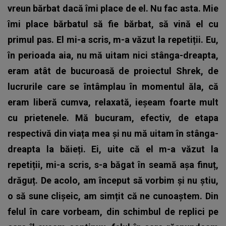
vreun bărbat dacă îmi place de el. Nu fac asta. Mie
îmi place bărbatul să fie bărbat, să vină el cu
primul pas. El mi-a scris, m-a văzut la repetiții. Eu,
în perioada aia, nu mă uitam nici stânga-dreapta,
eram atât de bucuroasă de proiectul Shrek, de
lucrurile care se întâmplau în momentul ăla, că
eram liberă cumva, relaxată, ieșeam foarte mult
cu prietenele. Mă bucuram, efectiv, de etapa
respectivă din viața mea și nu mă uitam în stânga-
dreapta la băieți. Ei, uite că el m-a văzut la
repetiții, mi-a scris, s-a băgat în seamă așa finuț,
drăguț. De acolo, am început să vorbim și nu știu,
o să sune clișeic, am simțit că ne cunoaștem. Din
felul în care vorbeam, din schimbul de replici pe