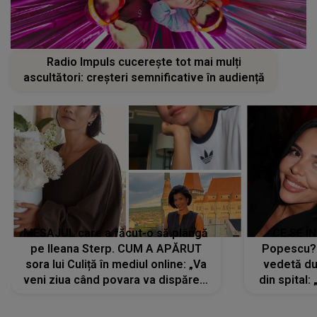
Radio Impuls cucerește tot mai mulți
ascultători: creșteri semnificative în audiență
MESAJUL care a făcut-o să plângă
CE SE Î
pe Ileana Sterp. CUM A APĂRUT
Popescu?
sora lui Culiță în mediul online: „Va
vedetă du
veni ziua când povara va dispărea,
din spital:
iar lacrimile...”