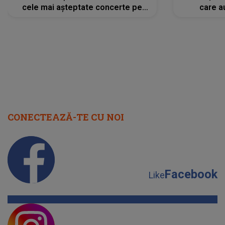
cele mai așteptate concerte pe
care a
scena principală?
perioadă 
CONECTEAZĂ-TE CU NOI
Facebook
Like