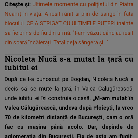
Citește și:
Ultimele momente cu polițistul din Piatra
Neamţ în viață. A ieșit rănit și plin de sânge în fața
blocului. CE A STRIGAT CU ULTIMELE PUTERI înainte
sa fie prins de fiu din urmă: "I-am văzut când au ieșit
din scară încăierați. Tatăl deja sângera și..."
Nicoleta Nucă s-a mutat la țară cu
iubitul ei
După ce l-a cunoscut pe Bogdan,
Nicoleta Nucă
a
decis să se mute la țară, în Valea Călugărească,
unde iubitul ei își construia o casă.
„M-am mutat în
Valea Călugărească, undeva după Ploiești, la vreo
70 de kilometri distanță de București, cam o oră
fac cu mașina până acolo. Dar, depinde de
aglomerația din București. Fix de asta am fugit,