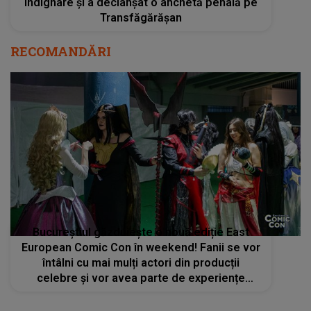
indignare și a declanșat o anchetă penală pe
Transfăgărășan
RECOMANDĂRI
Bucureștiul găzduiește o nouă ediție East
European Comic Con în weekend! Fanii se vor
întâlni cu mai mulți actori din producții
celebre și vor avea parte de experiențe
inedite. Cât costă ultimele bilete disponibile?