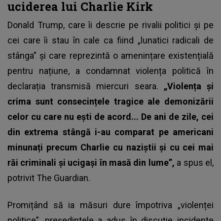
uciderea lui Charlie Kirk
Donald Trump,
care îi descrie pe rivalii politici și pe
cei care îi stau în cale ca fiind „lunatici radicali de
stânga” și care reprezintă o amenințare existențială
pentru națiune, a condamnat violența politică în
declarația transmisă miercuri seara.
„Violența și
crima sunt consecințele tragice ale demonizării
celor cu care nu ești de acord... De ani de zile, cei
din extrema stângă i-au comparat pe americani
minunați precum Charlie cu naziștii și cu cei mai
răi criminali și ucigași în masă din lume”,
a spus el,
potrivit The Guardian.
Promițând să ia măsuri dure împotriva „violenței
politice”, președintele a adus în discuție incidente