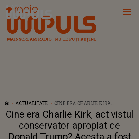
Radio Impuls
ACTUALITATE
CINE ERA CHARLIE KIRK,
ACTIVISTUL CONSERVATOR
Cine era Charlie Kirk, activistul
APROPIAT DE DONALD TRUMP?
ACESTA A FOST ÎMPUȘCAT
conservator apropiat de
MORTAL LA O UNIVERSITATE DIN
Donald Trump? Acesta a fost
UTAH. REACȚIA PREȘEDINTELUI