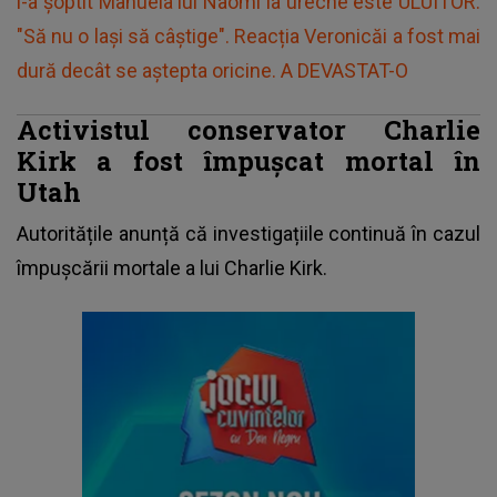
i-a șoptit Manuela lui Naomi la ureche este ULUITOR:
"Să nu o lași să câștige". Reacția Veronicăi a fost mai
dură decât se aștepta oricine. A DEVASTAT-O
Activistul conservator Charlie
Kirk a fost împușcat mortal în
Utah
Autoritățile anunță că investigațiile continuă în cazul
împușcării mortale a lui Charlie Kirk.