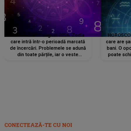
HOROSCOP 7 august 2026. Zodia
HOROSCOP 
care intră într-o perioadă marcată
care are șa
de încercări. Problemele se adună
bani. O opo
din toate părțile, iar o veste
poate schi
neașteptată îi dă planurile peste
la
cap
CONECTEAZĂ-TE CU NOI