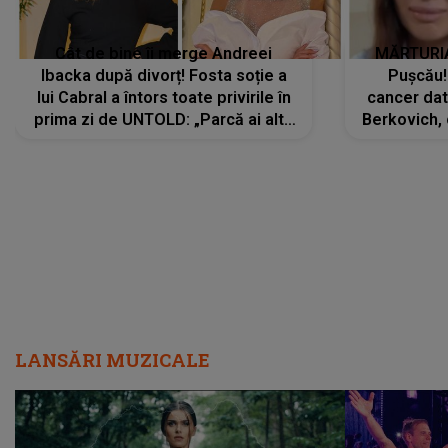
Cât de bine îi merge Andreei
MĂRTURIA
Ibacka după divorț! Fosta soție a
Pușcău!
lui Cabral a întors toate privirile în
cancer dato
prima zi de UNTOLD: „Parcă ai altă
Berkovich, 
strălucire, emani putere,
accident ru
încredere, siguranță...”
Dacă nu 
LANSĂRI MUZICALE