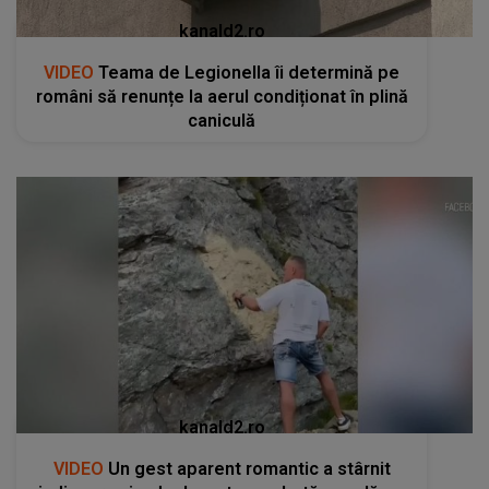
kanald2.ro
VIDEO
Teama de Legionella îi determină pe
români să renunțe la aerul condiționat în plină
caniculă
kanald2.ro
VIDEO
Un gest aparent romantic a stârnit