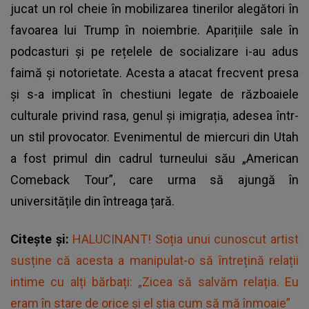
jucat un rol cheie în mobilizarea tinerilor alegători în
favoarea lui Trump în noiembrie. Aparițiile sale în
podcasturi și pe rețelele de socializare i-au adus
faimă și notorietate. Acesta a atacat frecvent presa
și s-a implicat în chestiuni legate de războaiele
culturale privind rasa, genul și imigrația, adesea într-
un stil provocator. Evenimentul de miercuri din Utah
a fost primul din cadrul turneului său „American
Comeback Tour”, care urma să ajungă în
universitățile din întreaga țară.
Citește și:
HALUCINANT! Soția unui cunoscut artist
susține că acesta a manipulat-o să întrețină relații
intime cu alți bărbați: „Zicea să salvăm relația. Eu
eram în stare de orice și el știa cum să mă înmoaie”