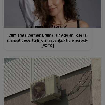
tvmania.libertatea.ro
Cum arată Carmen Brumă la 49 de ani, deși a
mâncat desert zilnic în vacanță: «Nu e noroc!»
[FOTO]