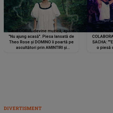
Când DORUL devine muzică, apare
Armin 
"Nu ajung acasă". Piesa lansată de
COLABORAR
Theo Rose și DOMINO îi poartă pe
SACHA: ""E
ascultători prin AMINTIRI și
o piesă 
REGĂSIRI, iar drumul emoțiilor
imediat pre
trece prin sufletul publicului:
cu mine șt
"Pentru toți cei care au plecat
păstrăm do
departe ca să le fie mai bine"
DIVERTISMENT