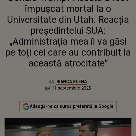
SUA: „ADMINISTRAȚIA MEA ÎI VA
împușcat mortal la o
GĂSI PE TOȚI CEI CARE AU
CONTRIBUIT LA ACEASTĂ
Universitate din Utah. Reacția
ATROCITATE”
președintelui SUA:
„Administrația mea îi va găsi
pe toți cei care au contribuit la
această atrocitate”
Autor:
BIANCA ELENA
Publicat:
joi, 11 septembrie 2025
Actualizat:
joi, 11 septembrie 2025
Adaugă-ne ca sursă preferată în Google