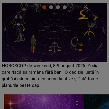
Emanuel a ținut ACEST DETALIU ASCUNS până
acum! În fața Alexandrei, concurentul din Casa Iubirii
face o MĂRTURISIRE NEAȘTEPTATĂ despre mama
sa: "I-am spus și ei în față, eu nu te iubesc pentru
că..."