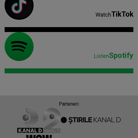
TikTok
Watch
Spotify
Listen
Parteneri: