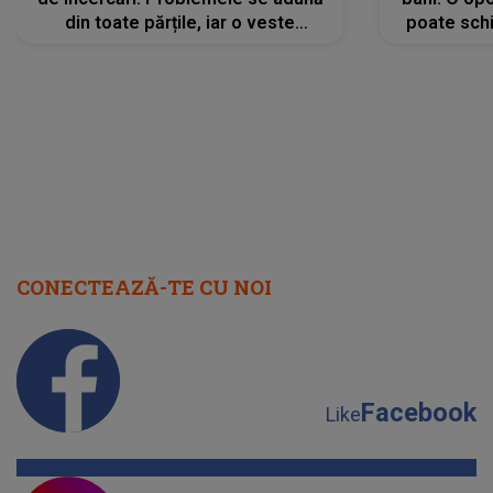
din toate părțile, iar o veste
poate schi
neașteptată îi dă planurile peste
la
cap
CONECTEAZĂ-TE CU NOI
Facebook
Like