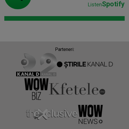
Spotify
Listen
Parteneri: