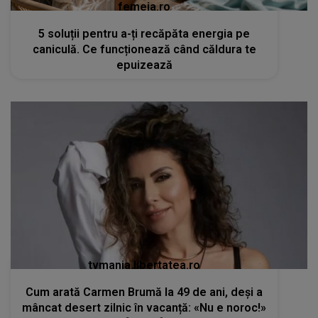
femeia.ro
5 soluții pentru a-ți recăpăta energia pe
caniculă. Ce funcționează când căldura te
epuizează
tvmania.libertatea.ro
Cum arată Carmen Brumă la 49 de ani, deși a
mâncat desert zilnic în vacanță: «Nu e noroc!»