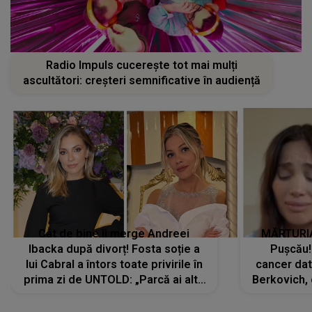
Radio Impuls cucerește tot mai mulți
ascultători: creșteri semnificative în audiență
Cât de bine îi merge Andreei
MĂRTURIA
Ibacka după divorț! Fosta soție a
Pușcău!
lui Cabral a întors toate privirile în
cancer dato
prima zi de UNTOLD: „Parcă ai altă
Berkovich, 
strălucire, emani putere,
accident ru
încredere, siguranță...”
Dacă nu 