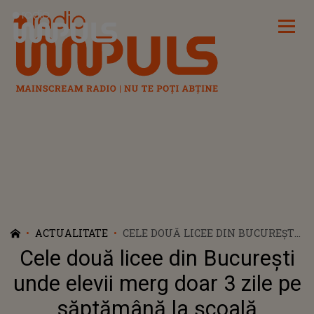
Radio Impuls
ACTUALITATE
CELE DOUĂ LICEE DIN BUCUREȘTI
UNDE ELEVII MERG DOAR 3 ZILE
Cele două licee din București
PE SĂPTĂMÂNĂ LA ȘCOALĂ
unde elevii merg doar 3 zile pe
săptămână la școală