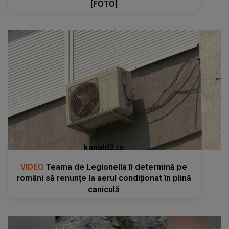
[FOTO]
kanald2.ro
VIDEO
Teama de Legionella îi determină pe
români să renunțe la aerul condiționat în plină
caniculă