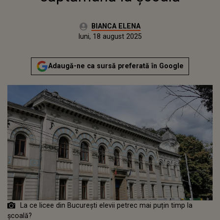
Autor:
BIANCA ELENA
Publicat:
luni, 18 august 2025
Actualizat:
luni, 18 august 2025
Adaugă-ne ca sursă preferată în Google
La ce licee din București elevii petrec mai puțin timp la
școală?