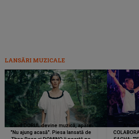
LANSĂRI MUZICALE
Când DORUL devine muzică, apare
Armin 
"Nu ajung acasă". Piesa lansată de
COLABORAR