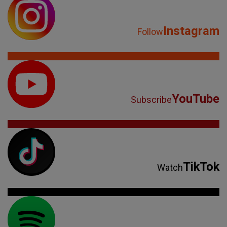
Instagram
Follow
YouTube
Subscribe
TikTok
Watch