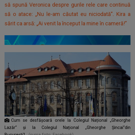
să spună Veronica despre gurile rele care continuă
să o atace: „Nu le-am căutat eu niciodată”. Kira a
sărit ca arsă: „Ai venit la început la mine în cameră!”
Cum se desfășoară orele la Colegiul Național „Gheorghe
Lazăr” și la Colegiul Național „Gheorghe Șincai”din
București?
(sursa foto: Facebook)