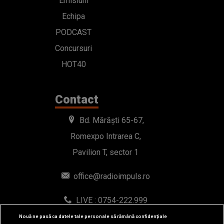
Emisiuni
Echipa
PODCAST
Concursuri
HOT40
Contact
Bd. Mărăști 65-67,
Romexpo Intrarea C,
Pavilion T, sector 1
office@radioimpuls.ro
LIVE : 0754-222.999
WhatsApp: 0754-222.999
Nouă ne pasă ca datele tale personale să rămână confidențiale