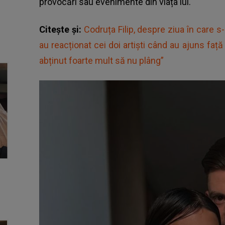
provocări sau evenimente din viața lui.
Citește și:
Codruța Filip, despre ziua în care s-
au reacționat cei doi artiști când au ajuns față 
abținut foarte mult să nu plâng”