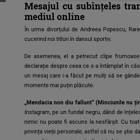
Mesajul cu subînțeles tra
mediul online
În urma divorțului de Andreea Popescu,
Rar
cucerind noi titluri în dansul sportiv.
De asemenea, el a petrecut clipe frumoase al
declarație despre ceea ce s-a întâmplat în căs
un mesaj care i-a făcut pe mulți să se gânde
momente mai puțin plăcute.
„Mendacia non diu fallunt” (Minciunile nu ți
Instagram, pe un fundal negru, dând de înțeles
nimic nu poate fi ascuns la nesfârșit. Cu toa
privința vieții personale, astfel că nu se știe d