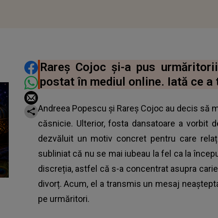
DISTRIBUIE ARTICOLUL
Rareș Cojoc și-a pus urmăritori
postat în mediul online. Iată ce a
Andreea Popescu și Rareș Cojoc au decis să m
căsnicie. Ulterior, fosta dansatoare a vorbit
dezvăluit un motiv concret pentru care relați
subliniat că nu se mai iubeau la fel ca la încep
discreția, astfel că s-a concentrat asupra carie
divorț. Acum, el a transmis un mesaj neaștepta
pe urmăritori.