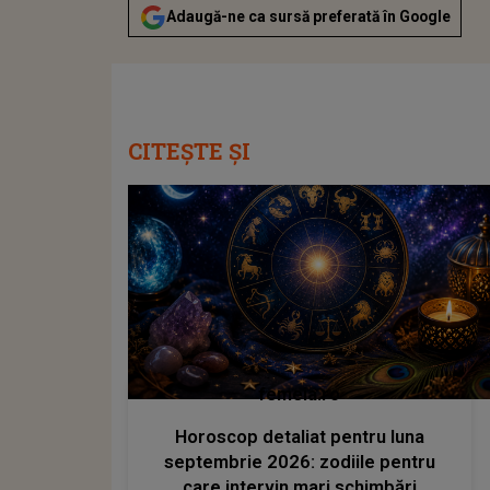
Adaugă-ne ca sursă preferată în Google
CITEȘTE ȘI
femeia.ro
Horoscop detaliat pentru luna
septembrie 2026: zodiile pentru
care intervin mari schimbări