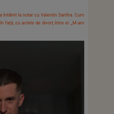
a întâlnit la notar cu Valentin Sanfira. Cum
în față, cu actele de divorț între ei: „M-am