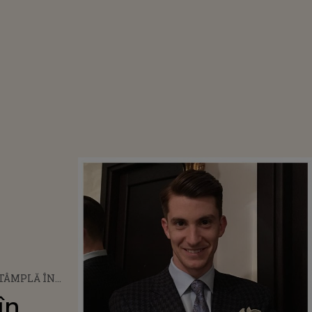
NTÂMPLĂ ÎN
UI RAREȘ
în
 CAMPIONUL LA