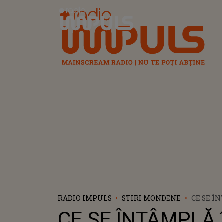
Radio Impuls
RADIO IMPULS
STIRI MONDENE
CE SE Î
VIAȚA L
CE SE ÎNTÂMPLĂ 
COJOC?