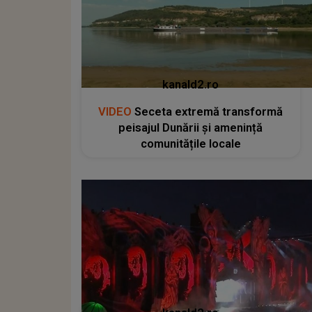
kanald2.ro
VIDEO
Seceta extremă transformă
peisajul Dunării și amenință
comunitățile locale