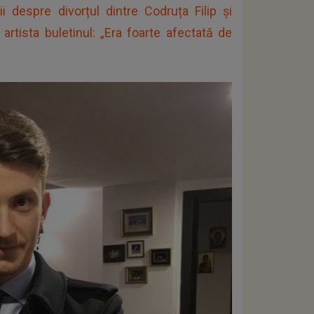
ii despre divorțul dintre Codruța Filip și
 artista buletinul: „Era foarte afectată de