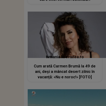
tvmania.libertatea.ro
Cum arată Carmen Brumă la 49 de
ani, deși a mâncat desert zilnic în
vacanță: «Nu e noroc!» [FOTO]