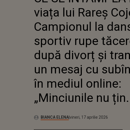
DANS SP
viața lui Rareș Co
TĂCERE
ȘI TRA
MESAJ 
Campionul la dan
ÎN MEDI
„MINCIU
sportiv rupe tăce
după divorț și tra
un mesaj cu subîn
în mediul online:
„Minciunile nu țin..
Autor:
Publicat:
BIANCA ELENA
vineri, 17 aprilie 2026