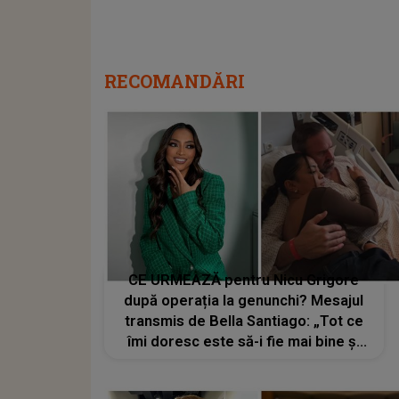
RECOMANDĂRI
CE URMEAZĂ pentru Nicu Grigore
după operația la genunchi? Mesajul
transmis de Bella Santiago: „Tot ce
îmi doresc este să-i fie mai bine și
să simtă că nu este singur nicio
secundă”