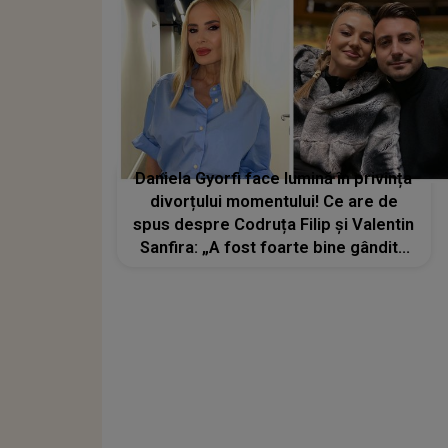
Daniela Gyorfi face lumină în privința
divorțului momentului! Ce are de
spus despre Codruța Filip și Valentin
Sanfira: „A fost foarte bine gândită
treaba asta”