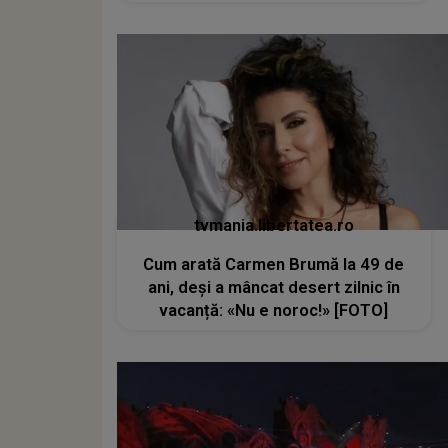
tvmania.libertatea.ro
Cum arată Carmen Brumă la 49 de
ani, deși a mâncat desert zilnic în
vacanță: «Nu e noroc!» [FOTO]