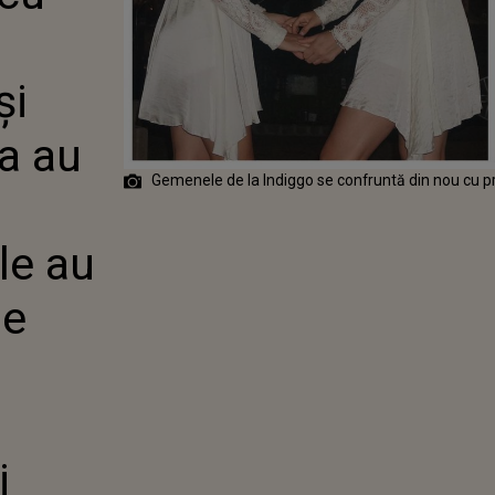
LA MODORCEA
S DIN NOU ÎN
 GRATIILOR.
FOST
și
ONISTELE
NCIDENTE
a au
NANTE CU
TII DIN MIAMI
Gemenele de la Indiggo se confruntă din nou cu 
Ele au
le
i