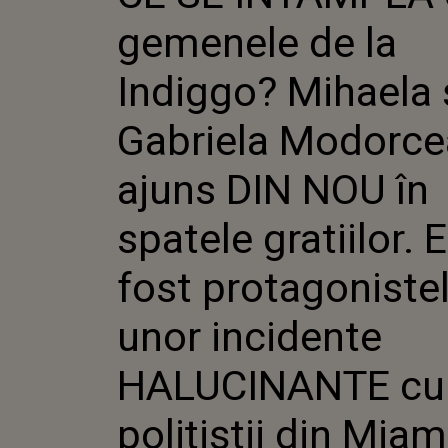
GABRIE
gemenele de la
AU AJUN
SPATELE
ELE AU 
Indiggo? Mihaela 
PROTAG
UNOR I
Gabriela Modorce
HALUCI
POLIȚIȘ
ajuns DIN NOU în
spatele gratiilor. 
fost protagoniste
unor incidente
HALUCINANTE cu
polițiștii din Miam