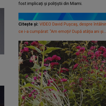
fost implicați și polițiștii din Miami.
Citește și:
VIDEO David Pușcaș, despre întâln
ce i-a cumpărat: "Am emoții! După atâția ani și...