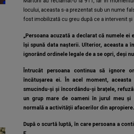
Martorii au reclamat-o la 911, iar în momentul
locului, aceasta s-a prezentat sub un nume fals 
fost imobilizată cu greu după ce a intervenit și a
„Persoana acuzată a declarat că numele ei e
își spună data nașterii. Ulterior, aceasta a 
ignorând ordinele legale de a se opri, deși nu
Întrucât persoana continua să ignore o
încătușarea ei. În acel moment, aceasta 
smucindu-și și încordându-și brațele, refuzâ
un grup mare de oameni în jurul meu și a
normală a activității afacerilor din apropiere
După o scurtă luptă, în care persoana a conti
E.