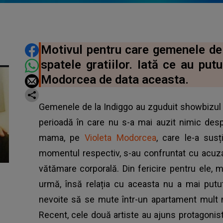
DISTRIBUIE ARTICOLUL
Motivul pentru care gemenele de 
spatele gratiilor. Iată ce au put
Modorcea de data aceasta.
Gemenele de la Indiggo au zguduit showbizul
perioadă în care nu s-a mai auzit nimic despr
mama, pe
Violeta Modorcea
, care le-a susț
momentul respectiv, s-au confruntat cu acuzații
vătămare corporală. Din fericire pentru ele, m
urmă, însă relația cu aceasta nu a mai putut
nevoite să se mute într-un apartament mult m
Recent, cele două artiste au ajuns protagonist