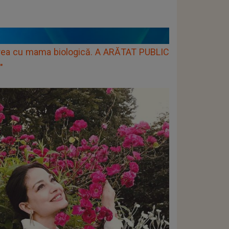
irea cu mama biologică. A ARĂTAT PUBLIC
"