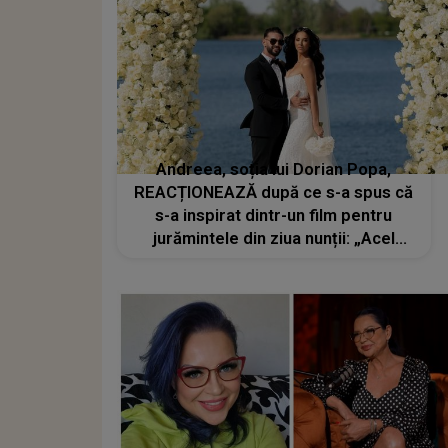
Andreea, soția lui Dorian Popa,
REACȚIONEAZĂ după ce s-a spus că
s-a inspirat dintr-un film pentru
jurămintele din ziua nunții: „Acel
pasaj are o semnificație pe care
doar noi o cunoaștem cu adevărat”