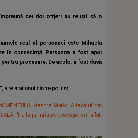
împreună cei doi ofițeri au reușit să o
 numele real al persoanei este Mihaela
re în consecință.
Persoana a fost apoi
h pentru procesare. De acolo, a fost dusă
”
, a relatat unul dintre polițiști.
OMENTULUI despre Mario! Adevărul din
 IVEALĂ: "Pe la jumătatea discuției am aflat.