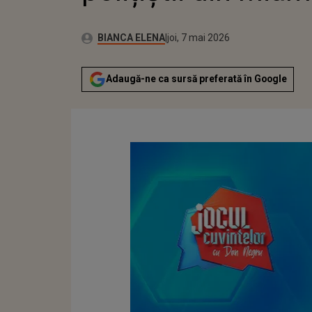
Autor:
Publicat:
BIANCA ELENA
joi, 7 mai 2026
Adaugă-ne ca sursă preferată în Google