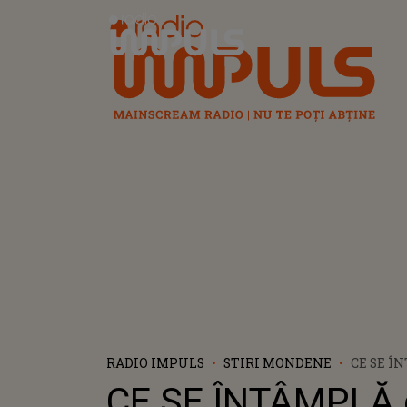
Radio Impuls
RADIO IMPULS
STIRI MONDENE
CE SE Î
GEMENEL
CE SE ÎNTÂMPLĂ 
INDIGGO