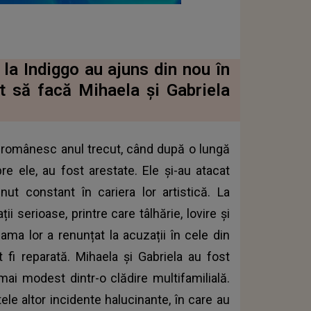
la Indiggo au ajuns din nou în
ut să facă Mihaela și Gabriela
 românesc anul trecut, când după o lungă
e ele, au fost arestate. Ele și-au atacat
inut constant în cariera lor artistică. La
 serioase, printre care tâlhărie, lovire și
ama lor a renunțat la acuzații în cele din
 fi reparată. Mihaela și Gabriela au fost
ai modest dintr-o clădire multifamilială.
ele altor incidente halucinante, în care au