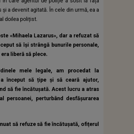
 în care agentul de poliție a sosit la fața
și a devenit agitată. În cele din urmă, ea a
l doilea polițist.
ste «Mihaela Lazarus», dar a refuzat să
început să își strângă bunurile personale,
 era liberă să plece.
rdinele mele legale, am procedat la
a început să țipe și să ceară ajutor,
nd să fie încătușată. Acest lucru a atras
l persoanei, perturbând desfășurarea
.
nuat să refuze să fie încătușată, ofițerul