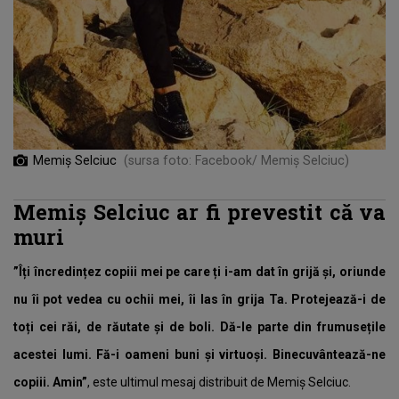
Memiș Selciuc
(sursa foto: Facebook/ Memiș Selciuc)
Memiș Selciuc ar fi prevestit că va
muri
”Îți încredințez copiii mei pe care ți i-am dat în grijă și, oriunde
nu îi pot vedea cu ochii mei, îi las în grija Ta. Protejează-i de
toți cei răi, de răutate și de boli. Dă-le parte din frumusețile
acestei lumi. Fă-i oameni buni și virtuoși. Binecuvântează-ne
copiii. Amin”
, este ultimul mesaj distribuit de Memiș Selciuc.