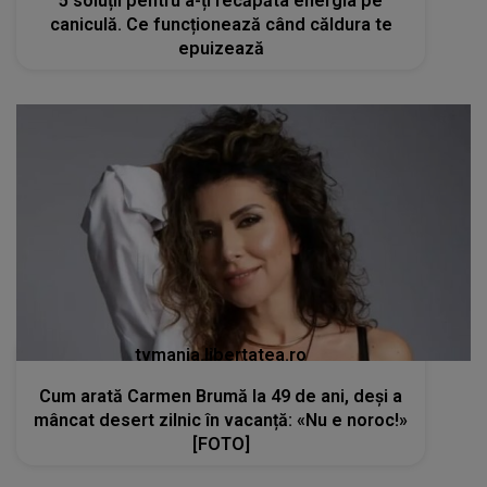
5 soluții pentru a-ți recăpăta energia pe
caniculă. Ce funcționează când căldura te
epuizează
tvmania.libertatea.ro
Cum arată Carmen Brumă la 49 de ani, deși a
mâncat desert zilnic în vacanță: «Nu e noroc!»
[FOTO]