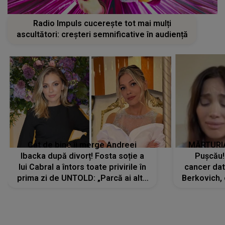
Radio Impuls cucerește tot mai mulți
ascultători: creșteri semnificative în audiență
Cât de bine îi merge Andreei
MĂRTURIA
Ibacka după divorț! Fosta soție a
Pușcău!
lui Cabral a întors toate privirile în
cancer dato
prima zi de UNTOLD: „Parcă ai altă
Berkovich, 
strălucire, emani putere,
accident ru
încredere, siguranță...”
Dacă nu 