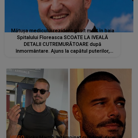
Mătușa medicului rezident găsit mort în baia
Spitalului Floreasca SCOATE LA IVEALĂ
DETALII CUTREMURĂTOARE după
înmormântare. Ajuns la capătul puterilor,
bărbatul I S-A CONFESAT. Ce îl apăsa pe
suflet: "Nu mai pot, sunt foarte..."
VIDEO
Ricky Martin, întâmpinat cu pâine, sare