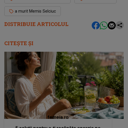
a murit Memis Selciuc
DISTRIBUIE ARTICOLUL
CITEȘTE ȘI
femeia.ro