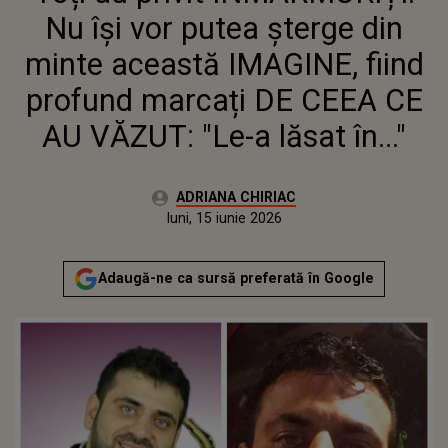
MARCAȚI DE CEEA CE AU VĂZUT:
Nu își vor putea șterge din
"LE-A LĂSAT ÎN..."
minte această IMAGINE, fiind
profund marcați DE CEEA CE
AU VĂZUT: "Le-a lăsat în..."
Autor:
ADRIANA CHIRIAC
Publicat:
luni, 15 iunie 2026
Actualizat:
luni, 15 iunie 2026
Adaugă-ne ca sursă preferată în Google