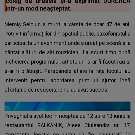
coleg de breaslă și-a exprimat DUREREA
într-un mod neașteptat.
Memiș Selciuc a murit la vârsta de doar 47 de ani.
Potrivit informațiilor din spațiul public, saxofonistul a
participat la un eveniment unde a urcat pe scenă și a
cântat alături de alți muzicieni. La scurt timp după
încheierea programului, artistului i s-ar fi făcut rău și
s-ar fi prăbușit. Persoanele aflate la fața locului au
intervenit pentru acordarea primului ajutor, însă
eforturile de resuscitare nu au avut succes.
Priveghiul a avut loc în noaptea de 12 spre 13 iunie la
restaurantul BALKANIK, Aleea Ciuleandra nr. 17,
Constanța, locație ce urma să fie inaugurată în