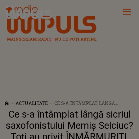
Radio Impuls
ACTUALITATE
CE S-A ÎNTÂMPLAT LÂNGĂ
SICRIUL SAXOFONISTULUI MEMIȘ
Ce s-a întâmplat lângă sicriul
SELCIUC? TOȚI AU PRIVIT
ÎNMĂRMURIȚI. NU ÎȘI VOR PUTEA
saxofonistului Memiș Selciuc?
ȘTERGE DIN MINTE ACEASTĂ
Toți au privit ÎNMĂRMURIȚI.
IMAGINE, FIIND PROFUND