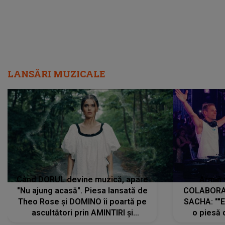
LANSĂRI MUZICALE
Când DORUL devine muzică, apare
Armin 
"Nu ajung acasă". Piesa lansată de
COLABORAR
Theo Rose și DOMINO îi poartă pe
SACHA: ""E
ascultători prin AMINTIRI și
o piesă 
REGĂSIRI, iar drumul emoțiilor
imediat pre