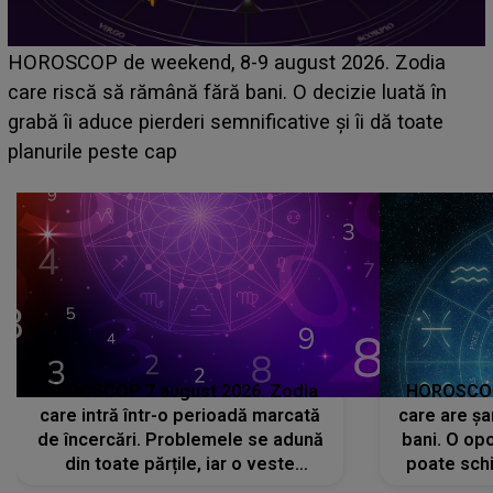
Emanuel a ținut ACEST DETALIU ASCUNS până
acum! În fața Alexandrei, concurentul din Casa Iubirii
face o MĂRTURISIRE NEAȘTEPTATĂ despre mama
sa: "I-am spus și ei în față, eu nu te iubesc pentru
că..."
HOROSCOP 7 august 2026. Zodia
HOROSCOP 
care intră într-o perioadă marcată
care are șa
de încercări. Problemele se adună
bani. O opo
din toate părțile, iar o veste
poate schi
neașteptată îi dă planurile peste
la