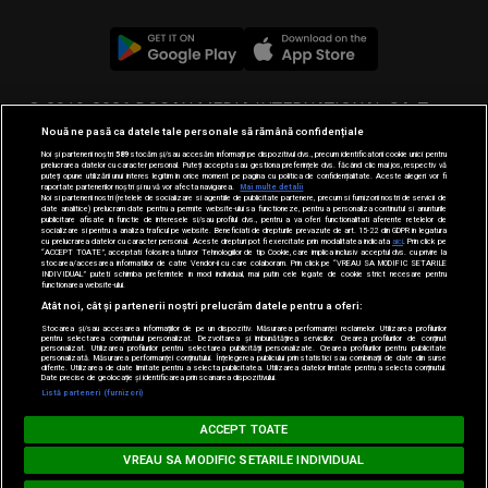
© 2019-2026 DOGAN MEDIA INTERNATIONAL SA, Toate
Nouă ne pasă ca datele tale personale să rămână confidențiale
drepturile rezervate.
Noi și partenerii noștri
589
stocăm și/sau accesăm informații pe dispozitivul dvs., precum identificatorii cookie unici pentru
prelucrarea datelor cu caracter personal. Puteți accepta sau gestiona preferințele dvs. făcând clic mai jos, respectiv vă
puteți opune utilizării unui interes legitim în orice moment pe pagina cu politica de confidențialitate. Aceste alegeri vor fi
raportate partenerilor noștri și nu vă vor afecta navigarea.
Mai multe detalii
Noi si partenerii nostri (retelele de socializare si agentiile de publicitate partenere, precum si furnizorii nostri de servicii de
date analitice) prelucram date pentru a permite website-ului sa functioneze, pentru a personaliza continutul si anunturile
publicitare afisate in functie de interesele si/sau profilul dvs., pentru a va oferi functionalitati aferente retelelor de
socializare si pentru a analiza traficul pe website. Beneficiati de drepturile prevazute de art. 15-22 din GDPR in legatura
cu prelucrarea datelor cu caracter personal. Aceste drepturi pot fi exercitate prin modalitatea indicata
aici
. Prin click pe
“ACCEPT TOATE”, acceptati folosirea tuturor Tehnologiilor de tip Cookie, care implica inclusiv acceptul dvs. cu privire la
stocarea/accesarea informatiilor de catre Vendor-ii cu care colaboram. Prin click pe “VREAU SA MODIFIC SETARILE
INDIVIDUAL” puteti schimba preferintele in mod individual, mai putin cele legate de cookie strict necesare pentru
functionarea website-ului.
Atât noi, cât și partenerii noștri prelucrăm datele pentru a oferi:
Stocarea și/sau accesarea informațiilor de pe un dispozitiv. Măsurarea performanței reclamelor. Utilizarea profilurilor
pentru selectarea conținutului personalizat. Dezvoltarea și îmbunătățirea serviciilor. Crearea profilurilor de conținut
personalizat. Utilizarea profilurilor pentru selectarea publicității personalizate. Crearea profilurilor pentru publicitate
personalizată. Măsurarea performanței conținutului. Înțelegerea publicului prin statistici sau combinații de date din surse
diferite. Utilizarea de date limitate pentru a selecta publicitatea. Utilizarea datelor limitate pentru a selecta conținutul.
Date precise de geolocație și identificarea prin scanarea dispozitivului.
Listă parteneri (furnizori)
MUSIC NON STOP
ACCEPT TOATE
Loading...
#hitperepeat
VREAU SA MODIFIC SETARILE INDIVIDUAL