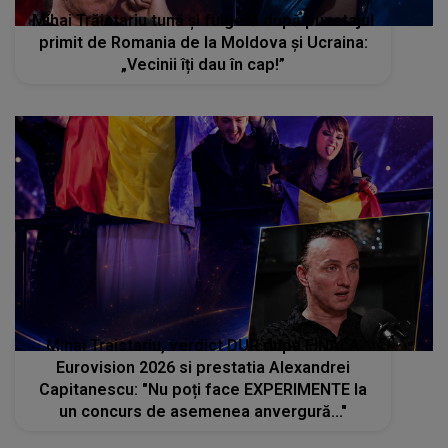
Mihai Trăistariu tună și fulgeră după punctajul
primit de Romania de la Moldova și Ucraina:
„Vecinii îți dau în cap!”
Mihai Traistariu, verdict DUR dupa FINALA
Eurovision 2026 si prestatia Alexandrei
Capitanescu: "Nu poți face EXPERIMENTE la
un concurs de asemenea anvergură..."