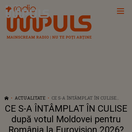
Radio Impuls
ACTUALITATE
CE S-A ÎNTÂMPLAT ÎN CULISE
DUPĂ VOTUL MOLDOVEI PENTRU
CE S-A ÎNTÂMPLAT ÎN CULISE
ROMÂNIA LA EUROVISION 2026?
PREZENTATOAREA MARGARITA
după votul Moldovei pentru
DRUȚĂ DEZVĂLUIE ADEVĂRUL
România la Eurovision 2026?
ASCUNS: "I-AM ZIS: «SCUZAȚI-MĂ,