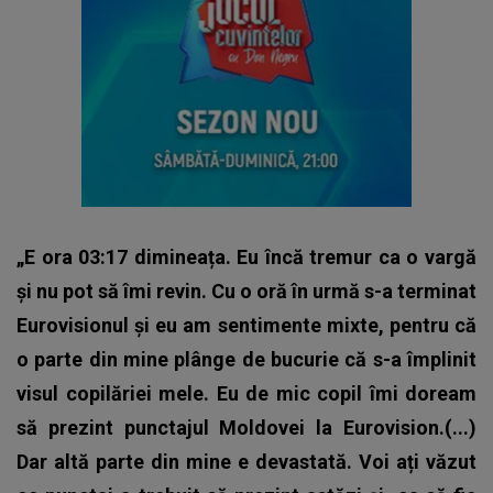
„E ora 03:17 dimineața. Eu încă tremur ca o vargă
și nu pot să îmi revin. Cu o oră în urmă s-a terminat
Eurovisionul și eu am sentimente mixte, pentru că
o parte din mine plânge de bucurie că s-a împlinit
visul copilăriei mele. Eu de mic copil îmi doream
să prezint punctajul Moldovei la Eurovision.(...)
Dar altă parte din mine e devastată. Voi ați văzut