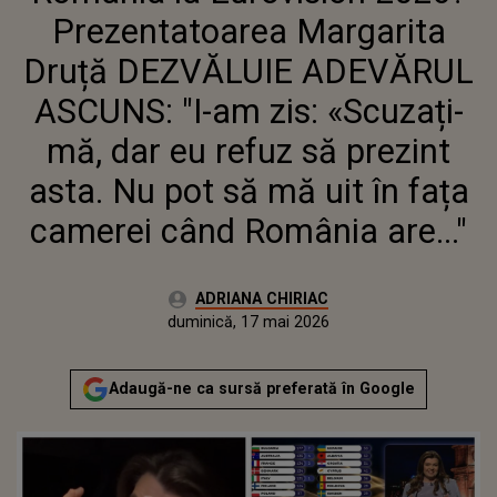
DAR EU REFUZ SĂ PREZINT ASTA.
Prezentatoarea Margarita
NU POT SĂ MĂ UIT ÎN FAȚA
CAMEREI CÂND ROMÂNIA ARE..."
Druță DEZVĂLUIE ADEVĂRUL
ASCUNS: "I-am zis: «Scuzați-
mă, dar eu refuz să prezint
asta. Nu pot să mă uit în fața
camerei când România are..."
Autor:
ADRIANA CHIRIAC
Publicat:
duminică, 17 mai 2026
Actualizat:
duminică, 17 mai 2026
Adaugă-ne ca sursă preferată în Google