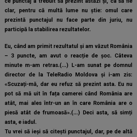
ce punctaj a trebuit să prezint astăzi și, ca să fie
clar, pentru că multă lume nu știe: omul care
prezintă punctajul nu face parte din juriu, nu
participă la stabilirea rezultatelor.
Eu, când am primit rezultatul și am văzut România
– 3 puncte, am avut o reacție de șoc. Câteva
minute m-am retras.(...) L-am sunat pe domnul
director de la TeleRadio Moldova și i-am zis:
«Scuzați-mă, dar eu refuz să prezint asta. Eu nu
pot să mă uit în fața camerei când România are
atât, mai ales într-un an în care România are o
piesă atât de frumoasă».(...) Deci asta, să simți
asta, e iadul.
Tu vrei să ieși să citești punctajul, dar, pe de altă