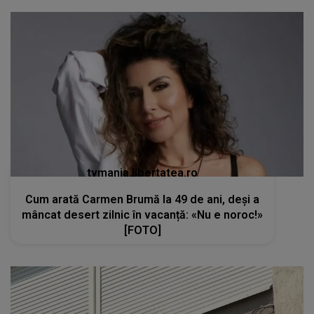
tvmania.libertatea.ro
Cum arată Carmen Brumă la 49 de ani, deși a
mâncat desert zilnic în vacanță: «Nu e noroc!»
[FOTO]