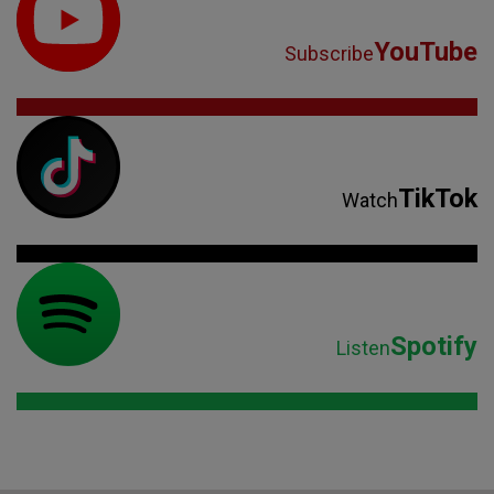
YouTube
Subscribe
TikTok
Watch
Spotify
Listen