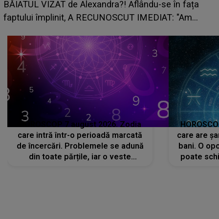
grabă îi aduce pierderi semnificative și îi dă toate
planurile peste cap
HOROSCOP 7 august 2026. Zodia
HOROSCOP 
care intră într-o perioadă marcată
care are șa
de încercări. Problemele se adună
bani. O opo
din toate părțile, iar o veste
poate schi
neașteptată îi dă planurile peste
la
cap