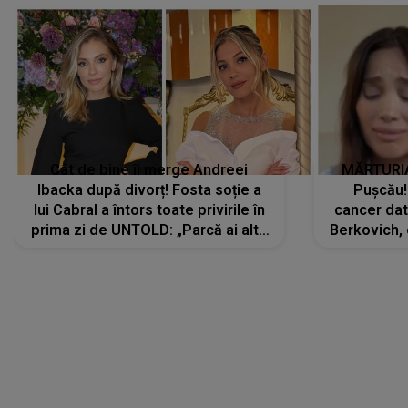
Cât de bine îi merge Andreei
MĂRTURIA
Ibacka după divorț! Fosta soție a
Pușcău!
lui Cabral a întors toate privirile în
cancer dato
prima zi de UNTOLD: „Parcă ai altă
Berkovich, 
strălucire, emani putere,
accident ru
încredere, siguranță...”
Dacă nu 