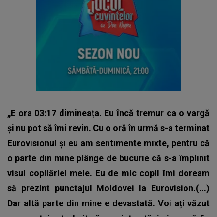
„E ora 03:17 dimineața. Eu încă tremur ca o vargă
și nu pot să îmi revin. Cu o oră în urmă s-a terminat
Eurovisionul și eu am sentimente mixte, pentru că
o parte din mine plânge de bucurie că s-a împlinit
visul copilăriei mele. Eu de mic copil îmi doream
să prezint punctajul Moldovei la Eurovision.(...)
Dar altă parte din mine e devastată. Voi ați văzut