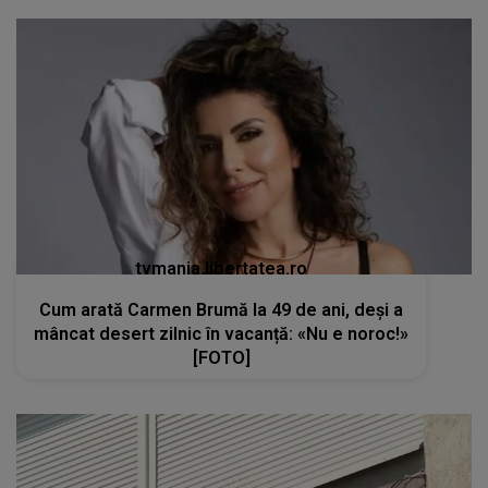
tvmania.libertatea.ro
Cum arată Carmen Brumă la 49 de ani, deși a
mâncat desert zilnic în vacanță: «Nu e noroc!»
[FOTO]