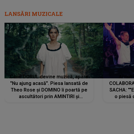
LANSĂRI MUZICALE
Când DORUL devine muzică, apare
Armin 
"Nu ajung acasă". Piesa lansată de
COLABORAR
Theo Rose și DOMINO îi poartă pe
SACHA: ""E
ascultători prin AMINTIRI și
o piesă 
REGĂSIRI, iar drumul emoțiilor
imediat pre
trece prin sufletul publicului:
cu mine șt
"Pentru toți cei care au plecat
păstrăm do
departe ca să le fie mai bine"