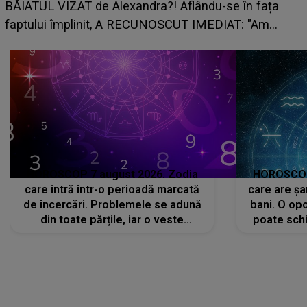
grabă îi aduce pierderi semnificative și îi dă toate
planurile peste cap
HOROSCOP 7 august 2026. Zodia
HOROSCOP 
care intră într-o perioadă marcată
care are șa
de încercări. Problemele se adună
bani. O opo
din toate părțile, iar o veste
poate schi
neașteptată îi dă planurile peste
la
cap