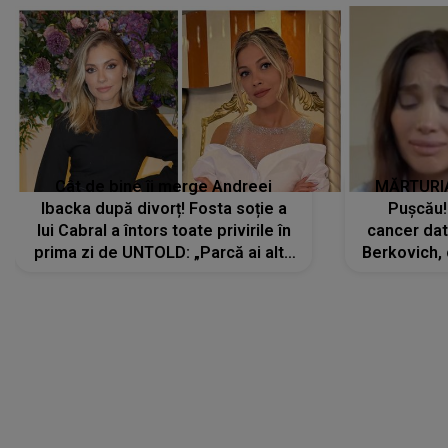
Cât de bine îi merge Andreei
MĂRTURIA
Ibacka după divorț! Fosta soție a
Pușcău!
lui Cabral a întors toate privirile în
cancer dato
prima zi de UNTOLD: „Parcă ai altă
Berkovich, 
strălucire, emani putere,
accident ru
încredere, siguranță...”
Dacă nu 