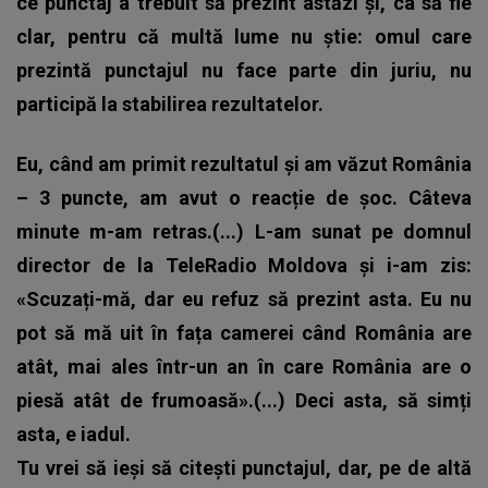
ce punctaj a trebuit să prezint astăzi și, ca să fie
clar, pentru că multă lume nu știe: omul care
prezintă punctajul nu face parte din juriu, nu
participă la stabilirea rezultatelor.
Eu, când am primit rezultatul și am văzut România
– 3 puncte, am avut o reacție de șoc. Câteva
minute m-am retras.(...) L-am sunat pe domnul
director de la TeleRadio Moldova și i-am zis:
«Scuzați-mă, dar eu refuz să prezint asta. Eu nu
pot să mă uit în fața camerei când România are
atât, mai ales într-un an în care România are o
piesă atât de frumoasă».(...) Deci asta, să simți
asta, e iadul.
Tu vrei să ieși să citești punctajul, dar, pe de altă