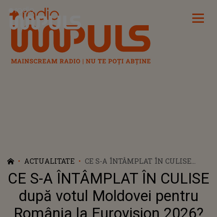
Radio Impuls
ACTUALITATE
CE S-A ÎNTÂMPLAT ÎN CULISE
DUPĂ VOTUL MOLDOVEI PENTRU
CE S-A ÎNTÂMPLAT ÎN CULISE
ROMÂNIA LA EUROVISION 2026?
PREZENTATOAREA MARGARITA
după votul Moldovei pentru
DRUȚĂ DEZVĂLUIE ADEVĂRUL
România la Eurovision 2026?
ASCUNS: "I-AM ZIS: «SCUZAȚI-MĂ,