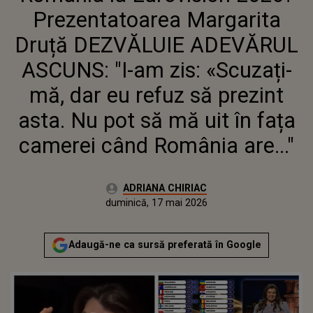
DAR EU REFUZ SĂ PREZINT ASTA.
Prezentatoarea Margarita
NU POT SĂ MĂ UIT ÎN FAȚA
CAMEREI CÂND ROMÂNIA ARE..."
Druță DEZVĂLUIE ADEVĂRUL
ASCUNS: "I-am zis: «Scuzați-
mă, dar eu refuz să prezint
asta. Nu pot să mă uit în fața
camerei când România are..."
Autor:
ADRIANA CHIRIAC
Publicat:
duminică, 17 mai 2026
Actualizat:
duminică, 17 mai 2026
Adaugă-ne ca sursă preferată în Google