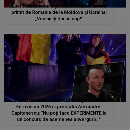
Mihai Trăistariu tună și fulgeră după punctajul
primit de Romania de la Moldova și Ucraina:
„Vecinii îți dau în cap!”
Mihai Traistariu, verdict DUR dupa FINALA
Eurovision 2026 si prestatia Alexandrei
Capitanescu: "Nu poți face EXPERIMENTE la
un concurs de asemenea anvergură..."