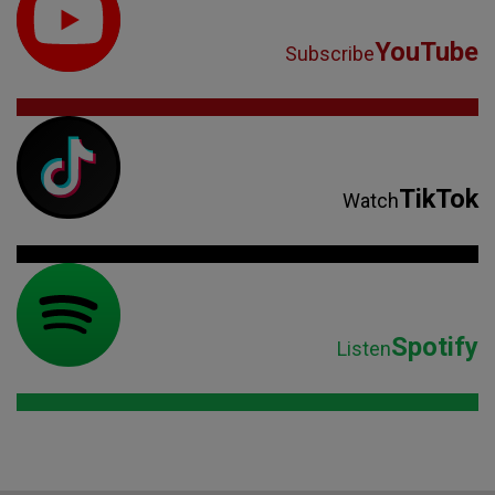
YouTube
Subscribe
TikTok
Watch
Spotify
Listen