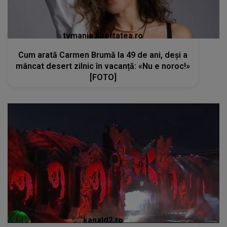
tvmania.libertatea.ro
Cum arată Carmen Brumă la 49 de ani, deși a
mâncat desert zilnic în vacanță: «Nu e noroc!»
[FOTO]
kanald2.ro