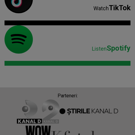
TikTok
Watch
Spotify
Listen
Parteneri: