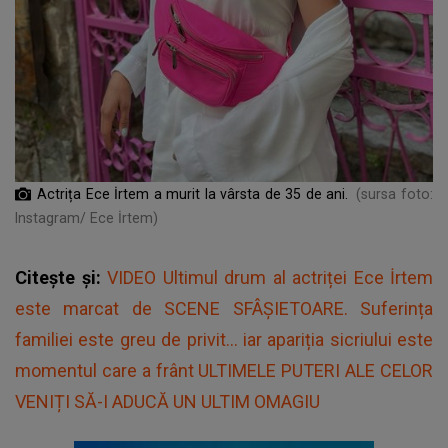
Actrița Ece İrtem a murit la vârsta de 35 de ani.
(sursa foto:
Instagram/ Ece İrtem)
Citește și:
VIDEO Ultimul drum al actriței Ece İrtem
este marcat de SCENE SFÂȘIETOARE. Suferința
familiei este greu de privit... iar apariția sicriului este
momentul care a frânt ULTIMELE PUTERI ALE CELOR
VENIȚI SĂ-I ADUCĂ UN ULTIM OMAGIU