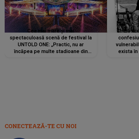
Cea mai mare și mai
Charli xc
spectaculoasă scenă de festival la
confesiu
UNTOLD ONE: „Practic, nu ar
vulnerabil
încăpea pe multe stadioane din
exista în
lume”. Evenimentul începe joi, 6
august 2026
CONECTEAZĂ-TE CU NOI