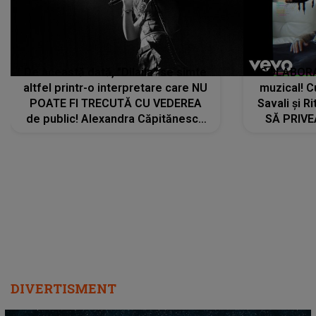
De această dată, "Dilaila" se simte
COLABORAR
altfel printr-o interpretare care NU
muzical! C
POATE FI TRECUTĂ CU VEDEREA
Savali și Ri
de public! Alexandra Căpitănescu
SĂ PRIV
a lansat VERSIUNEA LIVE a piesei
DIVERTISMENT