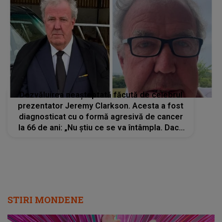
Dezvăluirea neașteptată făcută de celebrul
prezentator Jeremy Clarkson. Acesta a fost
diagnosticat cu o formă agresivă de cancer
la 66 de ani: „Nu știu ce se va întâmpla. Dacă
totul va decurge bine...”
STIRI MONDENE