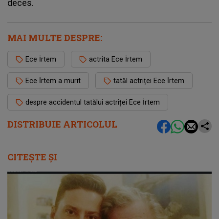
deces.
MAI MULTE DESPRE:
Ece İrtem
actrita Ece İrtem
Ece İrtem a murit
tatăl actriței Ece İrtem
despre accidentul tatălui actriței Ece İrtem
DISTRIBUIE ARTICOLUL
CITEȘTE ȘI