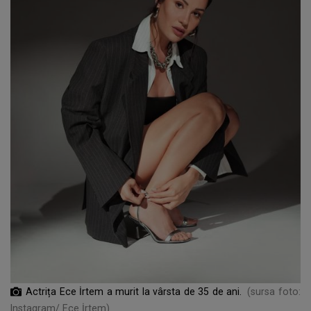
Actrița Ece İrtem a murit la vârsta de 35 de ani.
(sursa foto:
Instagram/ Ece İrtem)