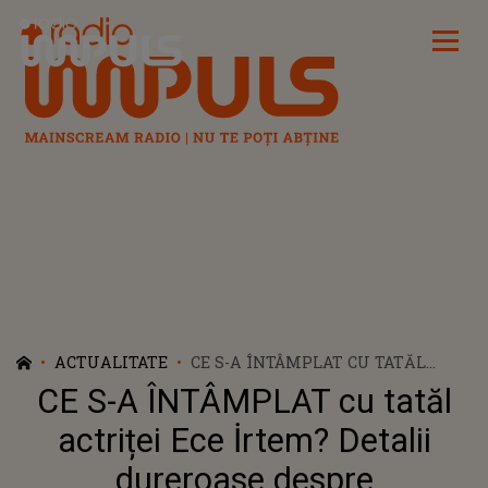
Radio Impuls
ACTUALITATE
CE S-A ÎNTÂMPLAT CU TATĂL
ACTRIȚEI ECE İRTEM? DETALII
CE S-A ÎNTÂMPLAT cu tatăl
DUREROASE DESPRE ACCIDENTUL
ÎN CARE A FOST IMPLICAT ȘI
actriței Ece İrtem? Detalii
CLIPELE DE COȘMAR TRĂITE DE
dureroase despre
FAMILIE