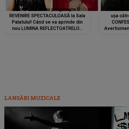
Tania Turtureanu pregătește O
Alexandra
REVENIRE SPECTACULOASĂ la Sala
ușa cătr
Palatului! Când se va aprinde din
CONFES
nou LUMINA REFLECTOATRELOR
Avertismentu
pentru artistă: " Vor fi multe
rămas ÎNT
cântece noi, în premieră. Cântece
au format-
care abia acum învață să respire"
"Am f
LANSĂRI MUZICALE