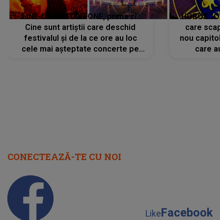
LINE-UP UNTOLD ONE, prima zi.
HOROSCOP 
Cine sunt artiștii care deschid
care scap
festivalul și de la ce ore au loc
nou capitol
cele mai așteptate concerte pe
care a
scena principală?
perioadă 
CONECTEAZĂ-TE CU NOI
Facebook
Like