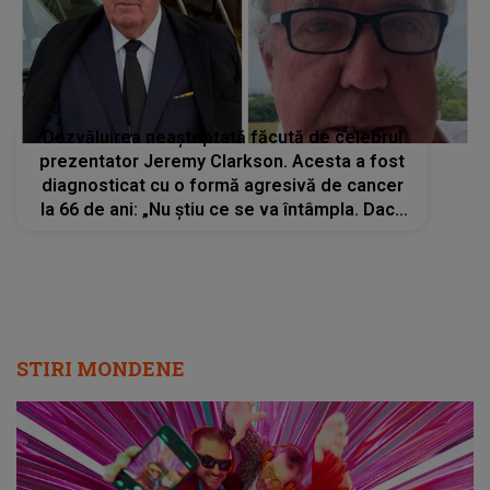
Dezvăluirea neașteptată făcută de celebrul
prezentator Jeremy Clarkson. Acesta a fost
diagnosticat cu o formă agresivă de cancer
la 66 de ani: „Nu știu ce se va întâmpla. Dacă
totul va decurge bine...”
STIRI MONDENE