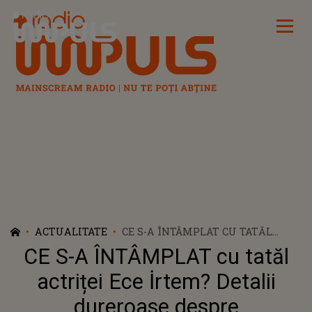
Radio Impuls
ACTUALITATE
CE S-A ÎNTÂMPLAT CU TATĂL
ACTRIȚEI ECE İRTEM? DETALII
CE S-A ÎNTÂMPLAT cu tatăl
DUREROASE DESPRE ACCIDENTUL
ÎN CARE A FOST IMPLICAT ȘI
actriței Ece İrtem? Detalii
CLIPELE DE COȘMAR TRĂITE DE
dureroase despre
FAMILIE