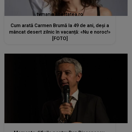
tvmania.libertatea.ro
Cum arată Carmen Brumă la 49 de ani, deși a
mâncat desert zilnic în vacanță: «Nu e noroc!»
[FOTO]
kanald2.ro