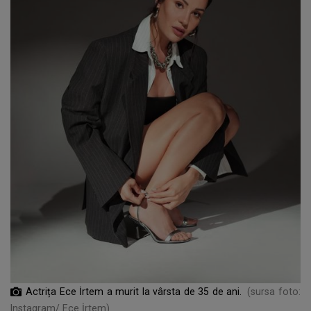
Actrița Ece İrtem a murit la vârsta de 35 de ani.
(sursa foto:
Instagram/ Ece İrtem)