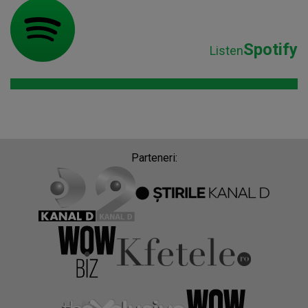
Spotify
Listen
Parteneri: