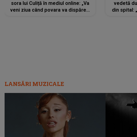
sora lui Culiță în mediul online: „Va
vedetă du
veni ziua când povara va dispărea,
din spital:
iar lacrimile...”
LANSĂRI MUZICALE