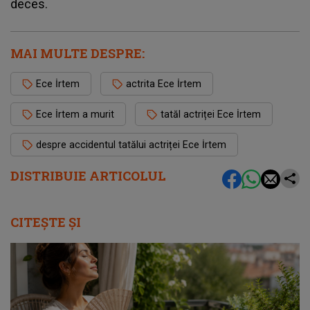
deces.
MAI MULTE DESPRE:
Ece İrtem
actrita Ece İrtem
Ece İrtem a murit
tatăl actriței Ece İrtem
despre accidentul tatălui actriței Ece İrtem
DISTRIBUIE ARTICOLUL
CITEȘTE ȘI