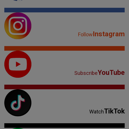
Instagram
Follow
YouTube
Subscribe
TikTok
Watch