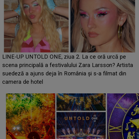
Ce a dezvăluit noua concurentă din "Casa Iubirii" l-a
luat prin surprindere pe Emanuel. CINE ESTE
BĂIATUL VIZAT de Alexandra?! Aflându-se în fața
faptului împlinit, A RECUNOSCUT IMEDIAT: "Am
avut..."