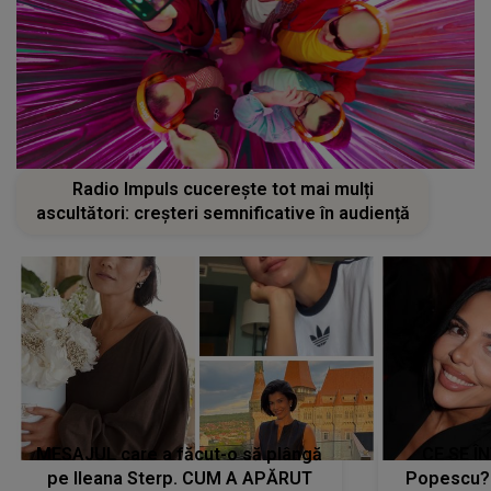
Radio Impuls cucerește tot mai mulți
ascultători: creșteri semnificative în audiență
MESAJUL care a făcut-o să plângă
CE SE Î
pe Ileana Sterp. CUM A APĂRUT
Popescu?