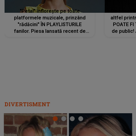
"Petal" înflorește pe toate
De această 
platformele muzicale, prinzând
altfel prin
"rădăcini" ÎN PLAYLISTURILE
POATE FI
fanilor. Piesa lansată recent de
de public!
Ariana Grande îi face pe
a lansat V
ascultători SĂ O ASCULTE PE
REPEAT
DIVERTISMENT