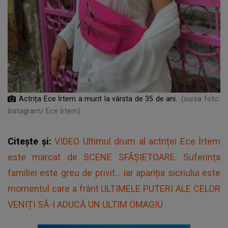
Actrița Ece İrtem a murit la vârsta de 35 de ani.
(sursa foto:
Instagram/ Ece İrtem)
Citește și:
VIDEO Ultimul drum al actriței Ece İrtem
este marcat de SCENE SFÂȘIETOARE. Suferința
familiei este greu de privit... iar apariția sicriului este
momentul care a frânt ULTIMELE PUTERI ALE CELOR
VENIȚI SĂ-I ADUCĂ UN ULTIM OMAGIU