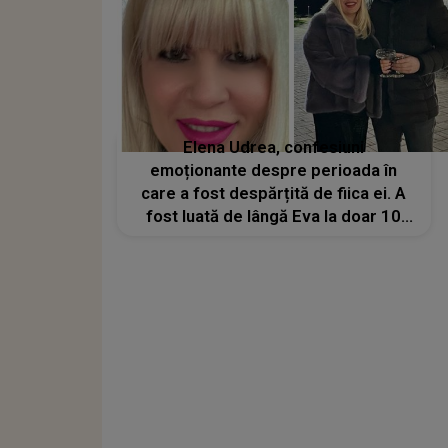
Elena Udrea, confesiuni
emoționante despre perioada în
care a fost despărțită de fiica ei. A
fost luată de lângă Eva la doar 10
zile după ce a adus-o pe lume: „Cu
greu mă stăpânesc să nu mă înfurii
pe tot ce s-a întâmplat...”