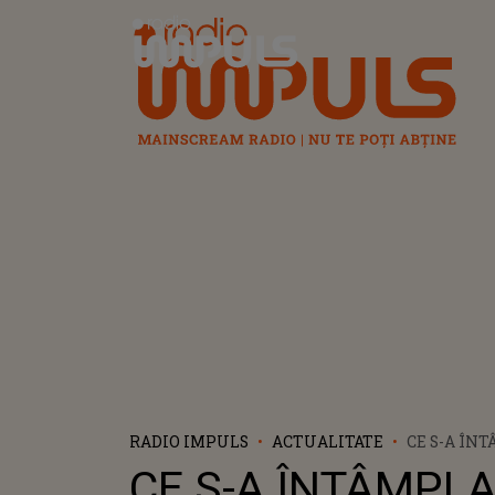
Radio Impuls
RADIO IMPULS
ACTUALITATE
CE S-A ÎN
ADOLESCEN
CE S-A ÎNTÂMPLA
CARBONIZA