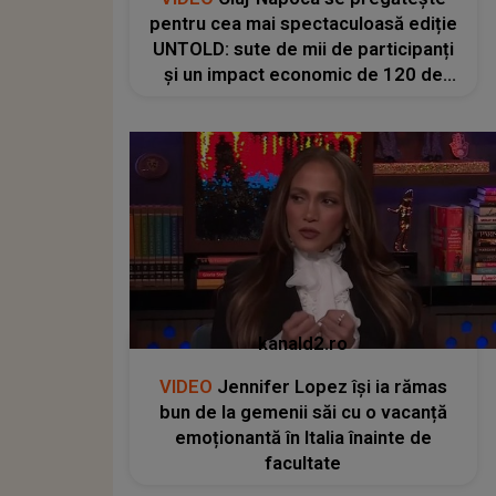
pentru cea mai spectaculoasă ediție
UNTOLD: sute de mii de participanți
și un impact economic de 120 de
milioane de euro
kanald2.ro
VIDEO
Jennifer Lopez își ia rămas
bun de la gemenii săi cu o vacanță
emoționantă în Italia înainte de
facultate