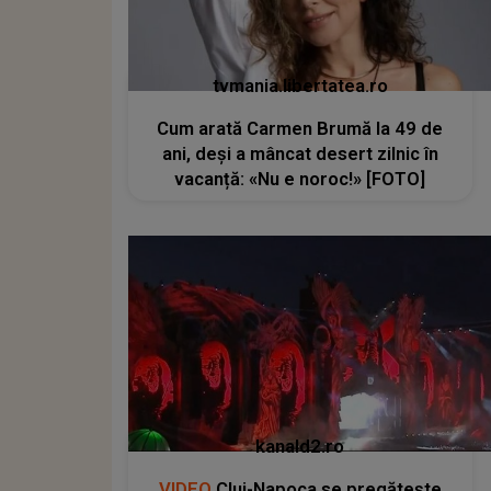
tvmania.libertatea.ro
Cum arată Carmen Brumă la 49 de
ani, deși a mâncat desert zilnic în
vacanță: «Nu e noroc!» [FOTO]
kanald2.ro
VIDEO
Cluj-Napoca se pregătește