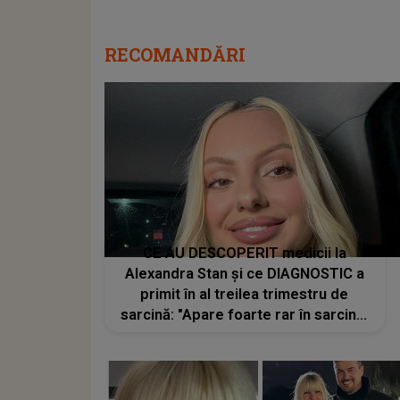
RECOMANDĂRI
CE AU DESCOPERIT medicii la
Alexandra Stan și ce DIAGNOSTIC a
primit în al treilea trimestru de
sarcină: "Apare foarte rar în sarcină.
Din păcate, singura modalitate de a
naște copilul în..."