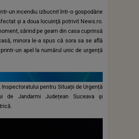
într-un incendiu izbucnit într-o gospodărie
fectat şi a doua locuinţă potrivit News.ro.
l moment, sărind pe geam din casa cuprinsă
 casă, minora le-a spus că sora sa se află
t printr-un apel la numărul unic de urgență
i, Inspectoratului pentru Situații de Urgență
lui de Jandarmi Județean Suceava și
trică.