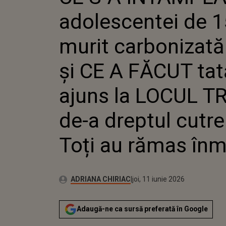
FĂCUT TAT
adolescentei de 1
LOCUL TRA
CUTREMUR
ÎNMĂRMUR
murit carbonizată
și CE A FĂCUT tată
ajuns la LOCUL T
de-a dreptul cutr
Toți au rămas înm
Autor:
Publicat:
ADRIANA CHIRIAC
joi, 11 iunie 2026
Adaugă-ne ca sursă preferată în Google