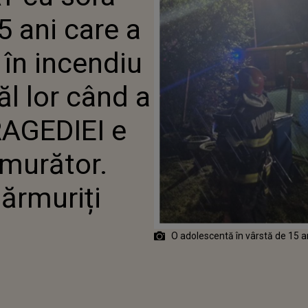
ĂL LOR CÂND A AJUNS LA
5 ani care a
GEDIEI E DE-A DREPTUL
ĂTOR. TOȚI AU RĂMAS
IȚI
 în incendiu
l lor când a
RAGEDIEI e
emurător.
ărmuriți
O adolescentă în vârstă de 15 ani