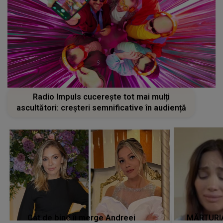
Radio Impuls cucerește tot mai mulți
ascultători: creșteri semnificative în audiență
Cât de bine îi merge Andreei
MĂRTURIA