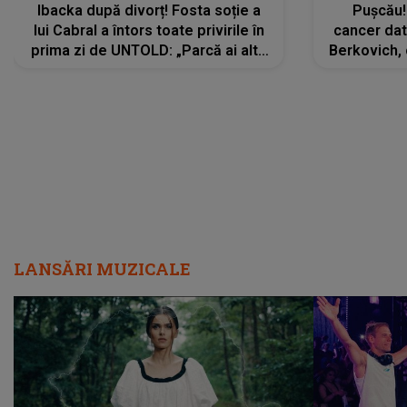
Ibacka după divorț! Fosta soție a
Pușcău!
lui Cabral a întors toate privirile în
cancer dato
prima zi de UNTOLD: „Parcă ai altă
Berkovich, 
strălucire, emani putere,
accident ru
încredere, siguranță...”
Dacă nu 
LANSĂRI MUZICALE