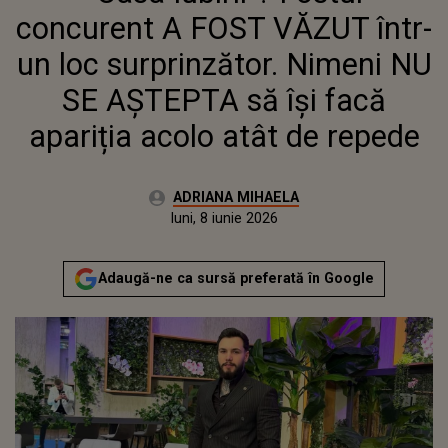
FACĂ APARIȚIA ACOLO ATÂT DE
concurent A FOST VĂZUT într-
REPEDE
un loc surprinzător. Nimeni NU
SE AȘTEPTA să își facă
apariția acolo atât de repede
Autor:
ADRIANA MIHAELA
Publicat:
luni, 8 iunie 2026
Actualizat:
luni, 8 iunie 2026
Adaugă-ne ca sursă preferată în Google