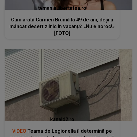
tvmania.libertatea.ro
Cum arată Carmen Brumă la 49 de ani, deși a
mâncat desert zilnic în vacanță: «Nu e noroc!»
[FOTO]
kanald2.ro
VIDEO
Teama de Legionella îi determină pe