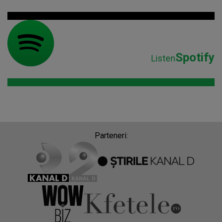
Spotify
Listen
Parteneri: