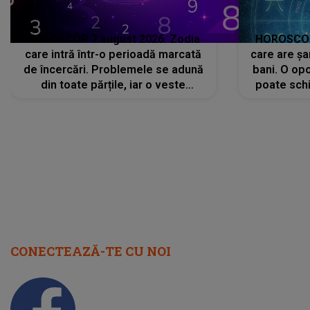
HOROSCOP 7 august 2026. Zodia
HOROSCOP 
care intră într-o perioadă marcată
care are șa
de încercări. Problemele se adună
bani. O opo
din toate părțile, iar o veste
poate schi
neașteptată îi dă planurile peste
la
cap
CONECTEAZĂ-TE CU NOI