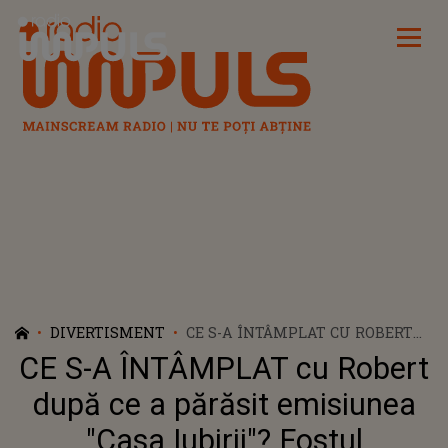
Radio Impuls
DIVERTISMENT
CE S-A ÎNTÂMPLAT CU ROBERT
DUPĂ CE A PĂRĂSIT EMISIUNEA
CE S-A ÎNTÂMPLAT cu Robert
"CASA IUBIRII"? FOSTUL
CONCURENT A FOST VĂZUT
după ce a părăsit emisiunea
ÎNTR-UN LOC SURPRINZĂTOR.
"Casa Iubirii"? Fostul
NIMENI NU SE AȘTEPTA SĂ ÎȘI