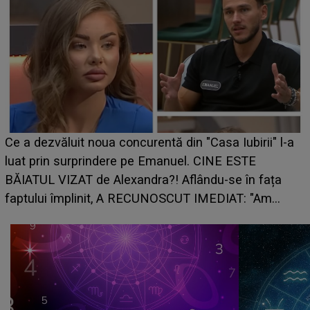
HOROSCOP de weekend, 8-9 august 2026. Zodi
i" l-a
care riscă să rămână fără bani. O decizie luată î
grabă îi aduce pierderi semnificative și îi dă toat
ața
planurile peste cap
Am