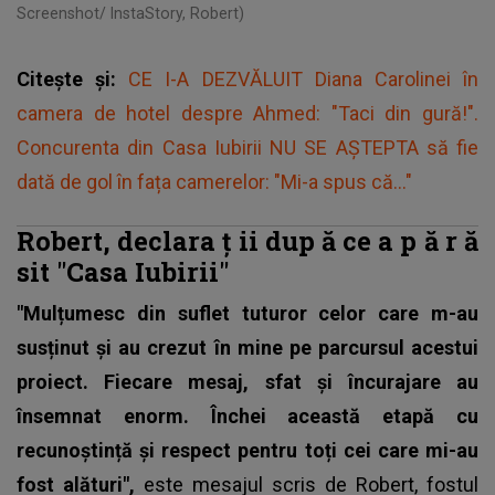
Screenshot/ InstaStory, Robert)
Citește și:
CE I-A DEZVĂLUIT Diana Carolinei în
camera de hotel despre Ahmed: "Taci din gură!".
Concurenta din Casa Iubirii NU SE AȘTEPTA să fie
dată de gol în fața camerelor: "Mi-a spus că..."
Robert, declara
ț
ii dup
ă
ce a p
ă
r
ă
sit "Casa Iubirii"
"Mulțumesc din suflet tuturor celor care m-au
susținut și au crezut în mine pe parcursul acestui
proiect. Fiecare mesaj, sfat și încurajare au
însemnat enorm. Închei această etapă cu
recunoștință și respect pentru toți cei care mi-au
fost alături",
este mesajul scris de Robert,
fostul