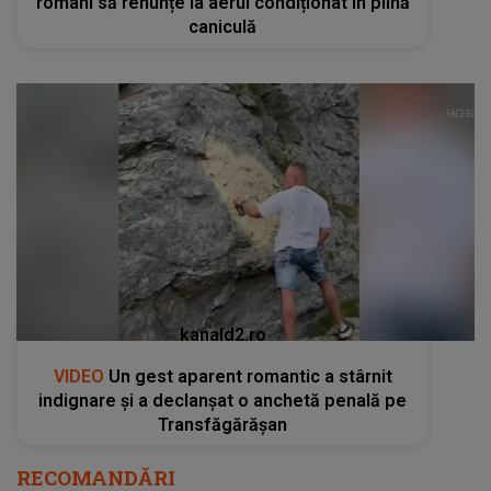
români să renunțe la aerul condiționat în plină
caniculă
kanald2.ro
VIDEO
Un gest aparent romantic a stârnit
indignare și a declanșat o anchetă penală pe
Transfăgărășan
RECOMANDĂRI