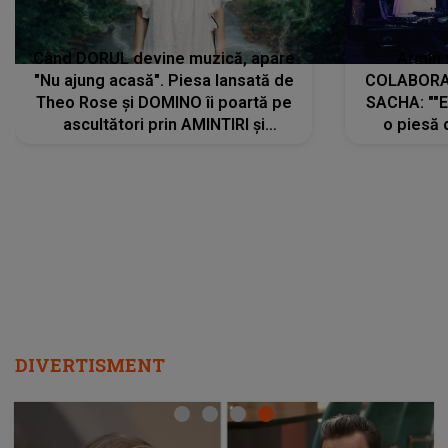
Când DORUL devine muzică, apare
Armin 
"Nu ajung acasă". Piesa lansată de
COLABORAR
Theo Rose și DOMINO îi poartă pe
SACHA: ""E
ascultători prin AMINTIRI și
o piesă 
REGĂSIRI, iar drumul emoțiilor
imediat pre
trece prin sufletul publicului:
cu mine șt
"Pentru toți cei care au plecat
păstrăm do
departe ca să le fie mai bine"
DIVERTISMENT