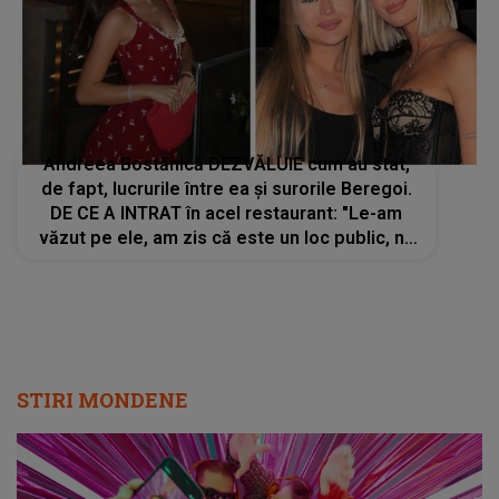
Andreea Bostănică DEZVĂLUIE cum au stat,
de fapt, lucrurile între ea și surorile Beregoi.
DE CE A INTRAT în acel restaurant: "Le-am
văzut pe ele, am zis că este un loc public, nu
trebuie să îmi fie frică. Eu am vrut să...."
STIRI MONDENE