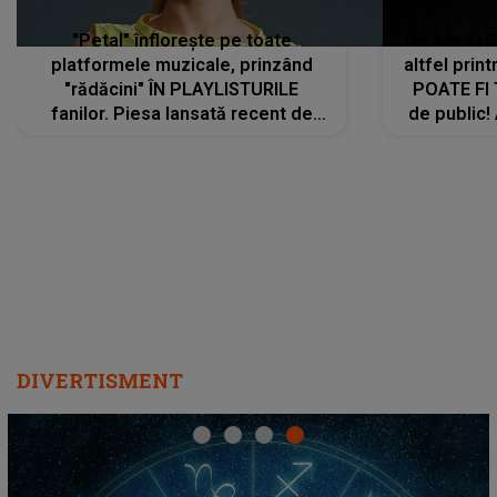
"Petal" înflorește pe toate
De această 
platformele muzicale, prinzând
altfel prin
"rădăcini" ÎN PLAYLISTURILE
POATE FI
fanilor. Piesa lansată recent de
de public!
Ariana Grande îi face pe
a lansat V
ascultători SĂ O ASCULTE PE
REPEAT
DIVERTISMENT