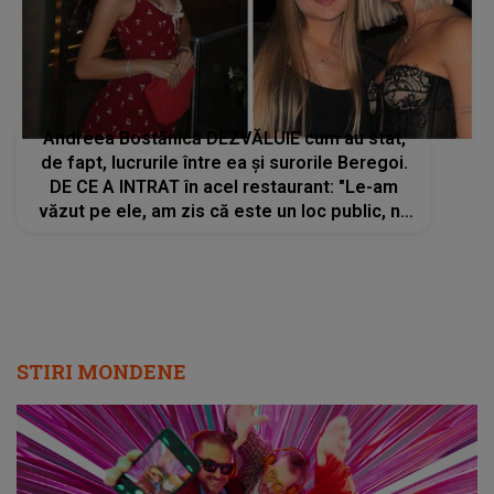
Andreea Bostănică DEZVĂLUIE cum au stat,
de fapt, lucrurile între ea și surorile Beregoi.
DE CE A INTRAT în acel restaurant: "Le-am
văzut pe ele, am zis că este un loc public, nu
trebuie să îmi fie frică. Eu am vrut să...."
STIRI MONDENE