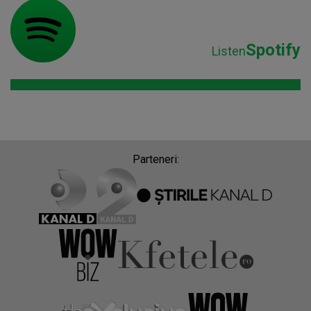
Spotify
Listen
Parteneri: