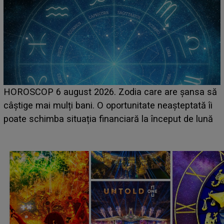
LINE-UP UNTOLD ONE, ziua 2. La ce oră urcă pe
a să
scena principală a festivalului Zara Larsson? Artis
 îi
suedeză a ajuns deja în România și s-a filmat din
lună
camera de hotel