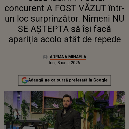
FACĂ APARIȚIA ACOLO ATÂT DE
concurent A FOST VĂZUT într-
REPEDE
un loc surprinzător. Nimeni NU
SE AȘTEPTA să își facă
apariția acolo atât de repede
Autor:
ADRIANA MIHAELA
Publicat:
luni, 8 iunie 2026
Actualizat:
luni, 8 iunie 2026
Adaugă-ne ca sursă preferată în Google