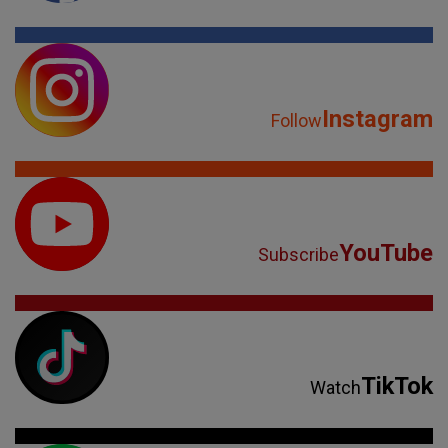
Instagram
Follow
YouTube
Subscribe
TikTok
Watch