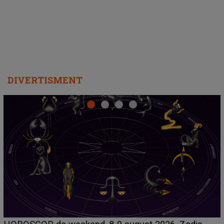
departe ca să le fie mai bine"
DIVERTISMENT
Emanuel a ținut ACEST DETALIU ASCUNS până