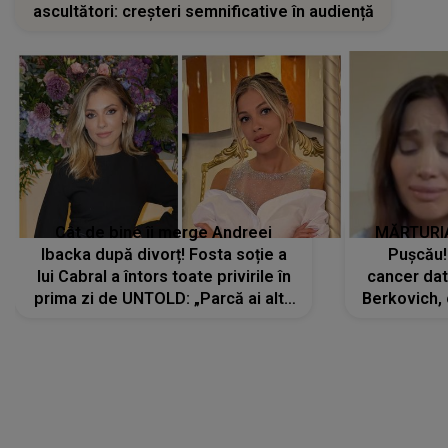
ascultători: creșteri semnificative în audiență
Cât de bine îi merge Andreei
MĂRTURIA
Ibacka după divorț! Fosta soție a
Pușcău!
lui Cabral a întors toate privirile în
cancer dato
prima zi de UNTOLD: „Parcă ai altă
Berkovich, 
strălucire, emani putere,
accident ru
încredere, siguranță...”
Dacă nu 