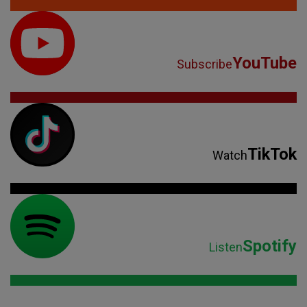
YouTube
Subscribe
TikTok
Watch
Spotify
Listen