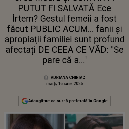
FAMILIEI SUNT PROFUND
PUTUT FI SALVATĂ Ece
AFECTAȚI DE CEEA CE VĂD: "SE
PARE CĂ A..."
İrtem? Gestul femeii a fost
făcut PUBLIC ACUM... fanii și
apropiații familiei sunt profund
afectați DE CEEA CE VĂD: "Se
pare că a..."
Autor:
ADRIANA CHIRIAC
Publicat:
marți, 16 iunie 2026
Actualizat:
marți, 16 iunie 2026
Adaugă-ne ca sursă preferată în Google