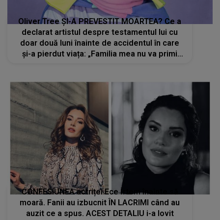
Oliver Tree ȘI-A PREVESTIT MOARTEA? Ce a
declarat artistul despre testamentul lui cu
doar două luni înainte de accidentul în care
și-a pierdut viața: „Familia mea nu va primi
niciun ban”
CONFESIUNEA actriței Ece İrtem înainte să
moară. Fanii au izbucnit ÎN LACRIMI când au
auzit ce a spus. ACEST DETALIU i-a lovit