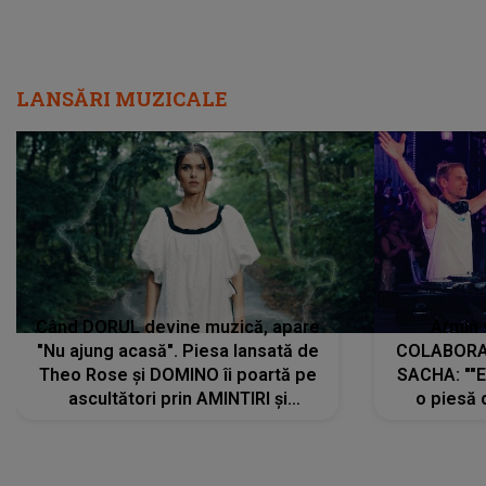
LANSĂRI MUZICALE
Când DORUL devine muzică, apare
Armin 
"Nu ajung acasă". Piesa lansată de
COLABORAR
Theo Rose și DOMINO îi poartă pe
SACHA: ""E
ascultători prin AMINTIRI și
o piesă 
REGĂSIRI, iar drumul emoțiilor
imediat pre
trece prin sufletul publicului:
cu mine șt
"Pentru toți cei care au plecat
păstrăm do