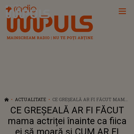
Radio Impuls
ACTUALITATE
CE GREȘEALĂ AR FI FĂCUT MAMA
ACTRIȚEI ÎNAINTE CA FIICA EI SĂ
CE GREȘEALĂ AR FI FĂCUT
MOARĂ ȘI CUM AR FI PUTUT FI
SALVATĂ ECE İRTEM? GESTUL
mama actriței înainte ca fiica
FEMEII A FOST FĂCUT PUBLIC
ei să moară și CUM AR FI
ACUM... FANII ȘI APROPIAȚII