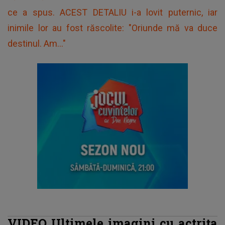
ce a spus. ACEST DETALIU i-a lovit puternic, iar
inimile lor au fost răscolite: "Oriunde mă va duce
destinul. Am..."
VIDEO Ultimele imagini cu actrița