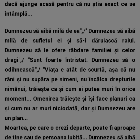
dacă ajunge acasă pentru că nu știa exact ce se
întâmplă...
Dumnezeu să aibă milă de ea",
/"
Dumnezeu să aibă
milă de sufletul ei și să-i dăruiască raiul.
Dumnezeu să le ofere răbdare familiei și celor
dragi",/ "Sunt foarte întristat. Dumnezeu să o
odihnească",/ "Viața e atât de scurtă, așa că nu
răni și nu supăra pe nimeni, nu încălca drepturile
nimănui, trăiește ca și cum ai putea muri în orice
moment... Omenirea trăiește și își face planuri ca
și cum nu ar muri niciodată, dar și Dumnezeu are
un plan...
Moartea, pe care o crezi departe, poate fi aproape
de tine sau de persoana iubită... Dumnezeu să aibă