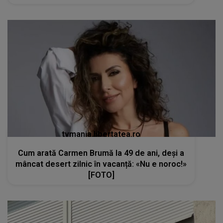
tvmania.libertatea.ro
Cum arată Carmen Brumă la 49 de ani, deși a
mâncat desert zilnic în vacanță: «Nu e noroc!»
[FOTO]