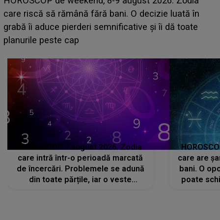
acum! În fața Alexandrei, concurentul din Casa Iubirii
face o MĂRTURISIRE NEAȘTEPTATĂ despre mama
sa: "I-am spus și ei în față, eu nu te iubesc pentru
că..."
HOROSCOP 7 august 2026. Zodia
HOROSCOP 
care intră într-o perioadă marcată
care are șa
de încercări. Problemele se adună
bani. O opo
din toate părțile, iar o veste
poate schi
neașteptată îi dă planurile peste
la
cap