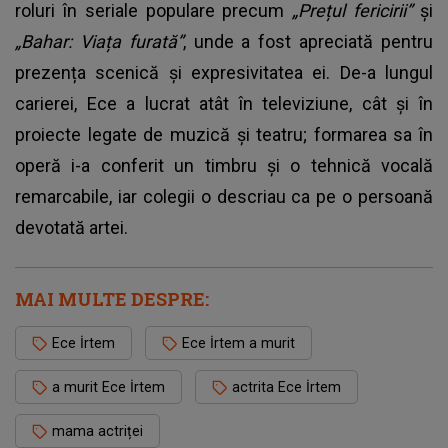
roluri în seriale populare precum
„Prețul fericirii”
și
„Bahar: Viața furată”
, unde a fost apreciată pentru
prezența scenică și expresivitatea ei. De-a lungul
carierei, Ece a lucrat atât în televiziune, cât și în
proiecte legate de muzică și teatru; formarea sa în
operă i-a conferit un timbru și o tehnică vocală
remarcabile, iar colegii o descriau ca pe o persoană
devotată artei.
MAI MULTE DESPRE:
Ece İrtem
Ece İrtem a murit
a murit Ece İrtem
actrita Ece İrtem
mama actriței