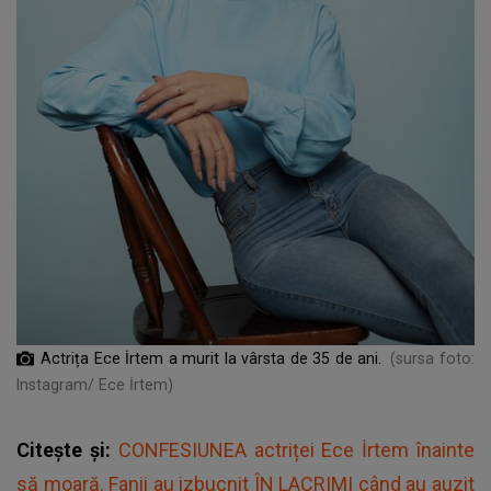
Actrița Ece İrtem a murit la vârsta de 35 de ani.
(sursa foto:
Instagram/ Ece İrtem)
Citește și:
CONFESIUNEA actriței Ece İrtem înainte
să moară. Fanii au izbucnit ÎN LACRIMI când au auzit