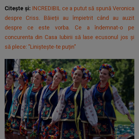
Citește și:
INCREDIBIL ce a putut să spună Veronica
despre Criss. Băieții au împietrit când au auzit
despre ce este vorba. Ce a îndemnat-o pe
concurenta din Casa Iubirii să lase ecusonul jos și
să plece: "Liniștește-te puțin"