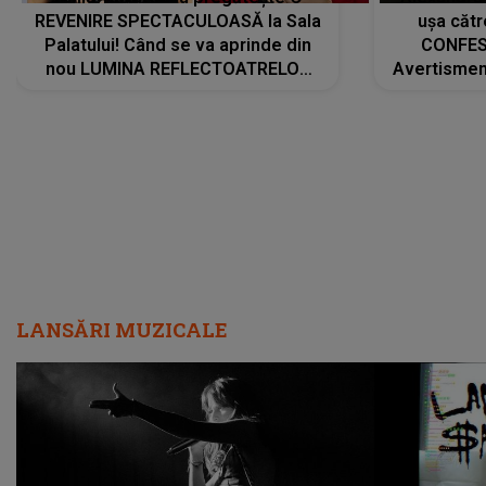
REVENIRE SPECTACULOASĂ la Sala
ușa cătr
Palatului! Când se va aprinde din
CONFES
nou LUMINA REFLECTOATRELOR
Avertismentu
pentru artistă: " Vor fi multe
rămas ÎNT
cântece noi, în premieră. Cântece
au format-
care abia acum învață să respire"
"Am f
LANSĂRI MUZICALE