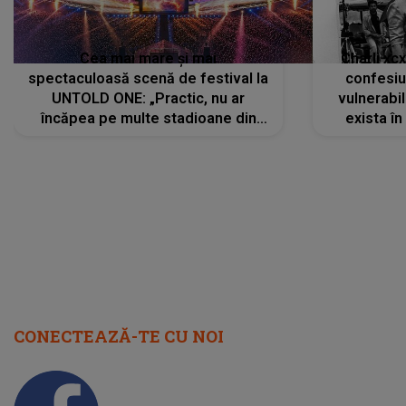
Cea mai mare și mai
Charli xc
spectaculoasă scenă de festival la
confesiu
UNTOLD ONE: „Practic, nu ar
vulnerabil
încăpea pe multe stadioane din
exista în
lume”. Evenimentul începe joi, 6
august 2026
CONECTEAZĂ-TE CU NOI