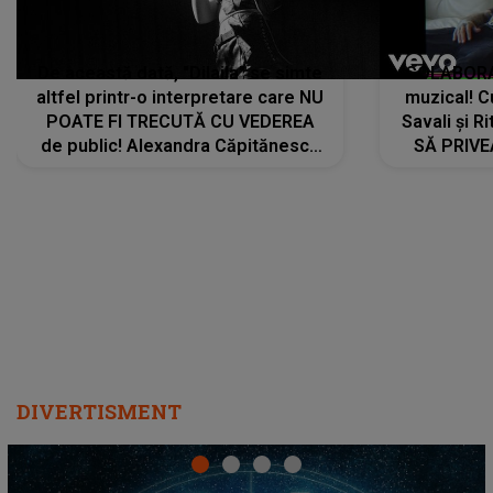
De această dată, "Dilaila" se simte
COLABORAR
altfel printr-o interpretare care NU
muzical! C
POATE FI TRECUTĂ CU VEDEREA
Savali și Ri
de public! Alexandra Căpitănescu
SĂ PRIV
a lansat VERSIUNEA LIVE a piesei
DIVERTISMENT