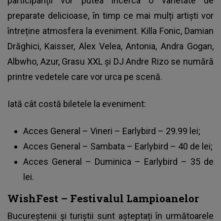
participanții vor putea încerca o varietate de
preparate delicioase, în timp ce mai mulți artiști vor
întreține atmosfera la
eveniment
. Killa Fonic, Damian
Drăghici, Kaisser, Alex Velea, Antonia, Andra Gogan,
Albwho, Azur, Grasu XXL și DJ Andre Rizo se numără
printre vedetele care vor urca pe scenă.
Iată cât costă biletele la eveniment:
Acces General – Vineri – Earlybird – 29.99 lei;
Acces General – Sambata – Earlybird – 40 de lei;
Acces General – Duminica – Earlybird – 35 de
lei.
WishFest – Festivalul Lampioanelor
Bucureștenii și turiștii sunt așteptați în următoarele