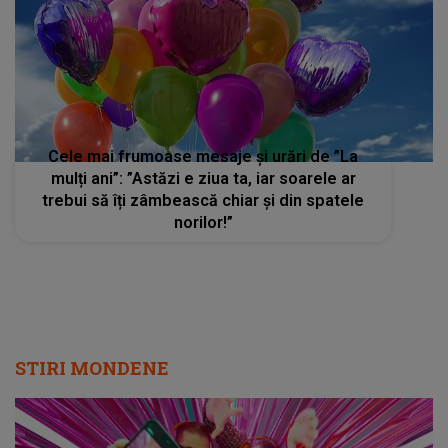
Cele mai frumoase mesaje și urări de ”La
mulți ani”: ”Astăzi e ziua ta, iar soarele ar
trebui să îți zâmbească chiar și din spatele
norilor!”
STIRI MONDENE