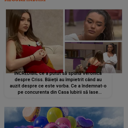
INCREDIBIL ce a putut să spună Veronica
despre Criss. Băieții au împietrit când au
auzit despre ce este vorba. Ce a îndemnat-o
pe concurenta din Casa Iubirii să lase
ecusonul jos și să plece: "Liniștește-te puțin"