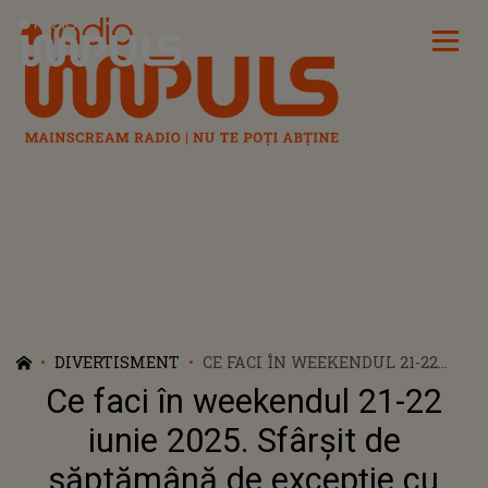
Radio Impuls
DIVERTISMENT
CE FACI ÎN WEEKENDUL 21-22
IUNIE 2025. SFÂRȘIT DE
Ce faci în weekendul 21-22
SĂPTĂMÂNĂ DE EXCEPȚIE CU
FESTIVALURI ȘI NOPȚI DE
iunie 2025. Sfârșit de
DISTRACȚIE NEÎNTRERUPTĂ
săptămână de excepție cu