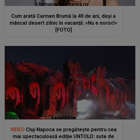
tvmania.libertatea.ro
Cum arată Carmen Brumă la 49 de ani, deși a
mâncat desert zilnic în vacanță: «Nu e noroc!»
[FOTO]
kanald2.ro
VIDEO
Cluj-Napoca se pregătește pentru cea
mai spectaculoasă ediție UNTOLD: sute de