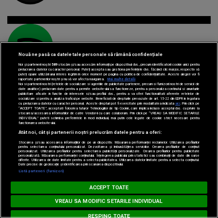
Nouă ne pasă ca datele tale personale să rămână confidențiale
Spotify
Listen
Noi și partenerii noștri
589
stocăm și/sau accesăm informații pe dispozitivul dvs., precum identificatorii cookie unici pentru
prelucrarea datelor cu caracter personal. Puteți accepta sau gestiona preferințele dvs. făcând clic mai jos, respectiv vă
puteți opune utilizării unui interes legitim în orice moment pe pagina cu politica de confidențialitate. Aceste alegeri vor fi
raportate partenerilor noștri și nu vă vor afecta navigarea.
Mai multe detalii
Noi si partenerii nostri (retelele de socializare si agentiile de publicitate partenere, precum si furnizorii nostri de servicii de
date analitice) prelucram date pentru a permite website-ului sa functioneze, pentru a personaliza continutul si anunturile
publicitare afisate in functie de interesele si/sau profilul dvs., pentru a va oferi functionalitati aferente retelelor de
socializare si pentru a analiza traficul pe website. Beneficiati de drepturile prevazute de art. 15-22 din GDPR in legatura
cu prelucrarea datelor cu caracter personal. Aceste drepturi pot fi exercitate prin modalitatea indicata
aici
. Prin click pe
“ACCEPT TOATE”, acceptati folosirea tuturor Tehnologiilor de tip Cookie, care implica inclusiv acceptul dvs. cu privire la
stocarea/accesarea informatiilor de catre Vendor-ii cu care colaboram. Prin click pe “VREAU SA MODIFIC SETARILE
INDIVIDUAL” puteti schimba preferintele in mod individual, mai putin cele legate de cookie strict necesare pentru
functionarea website-ului.
Atât noi, cât și partenerii noștri prelucrăm datele pentru a oferi:
Parteneri:
Stocarea și/sau accesarea informațiilor de pe un dispozitiv. Măsurarea performanței reclamelor. Utilizarea profilurilor
pentru selectarea conținutului personalizat. Dezvoltarea și îmbunătățirea serviciilor. Crearea profilurilor de conținut
personalizat. Utilizarea profilurilor pentru selectarea publicității personalizate. Crearea profilurilor pentru publicitate
personalizată. Măsurarea performanței conținutului. Înțelegerea publicului prin statistici sau combinații de date din surse
diferite. Utilizarea de date limitate pentru a selecta publicitatea. Utilizarea datelor limitate pentru a selecta conținutul.
Date precise de geolocație și identificarea prin scanarea dispozitivului.
Loading...
Listă parteneri (furnizori)
MUSIC NON STOP
ACCEPT TOATE
#hitperepeat
VREAU SA MODIFIC SETARILE INDIVIDUAL
RESPING TOATE