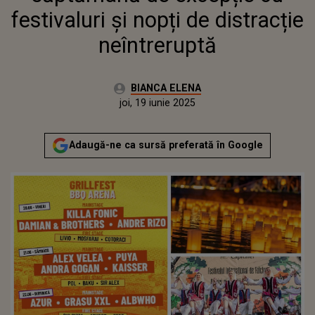
festivaluri și nopți de distracție
neîntreruptă
Autor:
BIANCA ELENA
Publicat:
joi, 19 iunie 2025
Actualizat:
joi, 19 iunie 2025
Adaugă-ne ca sursă preferată în Google