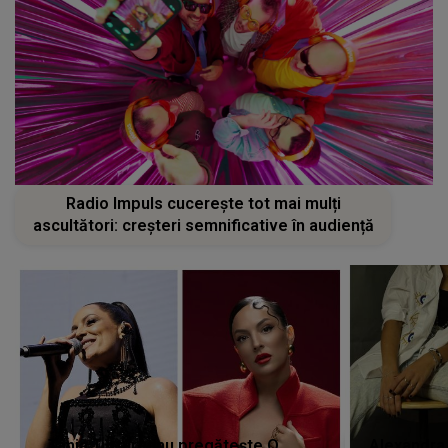
Radio Impuls cucerește tot mai mulți
ascultători: creșteri semnificative în audiență
Tania Turtureanu pregătește O
Alexandra