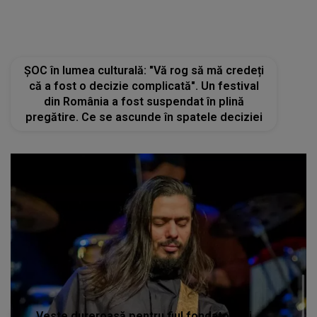
Veste dureroasă pentru fiul fondatorului
Direcţia 5. Carmin Ionescu, condamnat la
închisoare. Iată ce s-a întâmplat și ce decizie
au luat magistrații