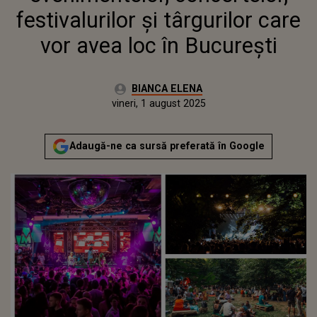
festivalurilor și târgurilor care
vor avea loc în București
Autor:
BIANCA ELENA
Publicat:
vineri, 1 august 2025
Actualizat:
vineri, 1 august 2025
Adaugă-ne ca sursă preferată în Google