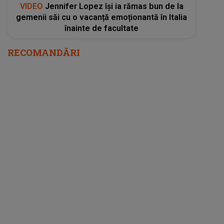
VIDEO
Jennifer Lopez își ia rămas bun de la
gemenii săi cu o vacanță emoționantă în Italia
înainte de facultate
RECOMANDĂRI
ȘOC în lumea culturală: "Vă rog să mă credeți
că a fost o decizie complicată". Un festival
din România a fost suspendat în plină
pregătire. Ce se ascunde în spatele deciziei