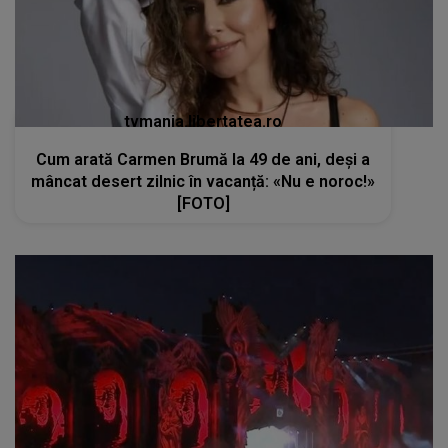
tvmania.libertatea.ro
Cum arată Carmen Brumă la 49 de ani, deși a
mâncat desert zilnic în vacanță: «Nu e noroc!»
[FOTO]