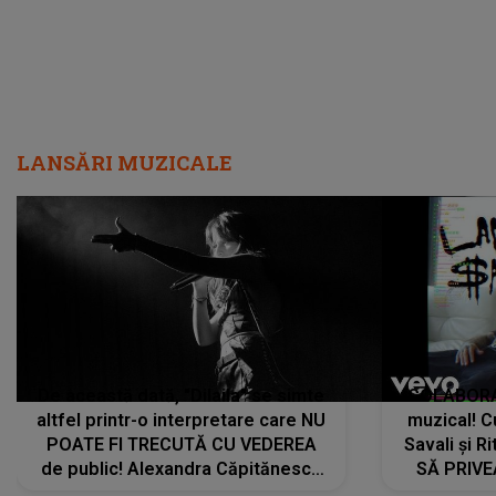
De această dată, "Dilaila" se simte
COLABORAR
altfel printr-o interpretare care NU
muzical! C
POATE FI TRECUTĂ CU VEDEREA
Savali și Ri
de public! Alexandra Căpitănescu
SĂ PRIV
a lansat VERSIUNEA LIVE a piesei