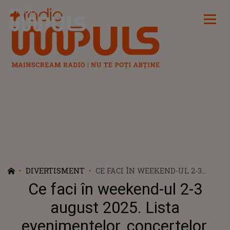
Radio Impuls
DIVERTISMENT
CE FACI ÎN WEEKEND-UL 2-3
AUGUST 2025. LISTA
Ce faci în weekend-ul 2-3
EVENIMENTELOR, CONCERTELOR,
FESTIVALURILOR ȘI TÂRGURILOR
august 2025. Lista
CARE VOR AVEA LOC ÎN
evenimentelor, concertelor,
BUCUREȘTI