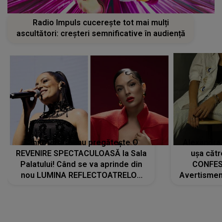
Tania Turtureanu pregătește O
Alexandra
REVENIRE SPECTACULOASĂ la Sala
ușa cătr
Palatului! Când se va aprinde din
CONFES
nou LUMINA REFLECTOATRELOR
Avertismentu
pentru artistă: " Vor fi multe
rămas ÎNT
cântece noi, în premieră. Cântece
au format-
care abia acum învață să respire"
"Am f
LANSĂRI MUZICALE