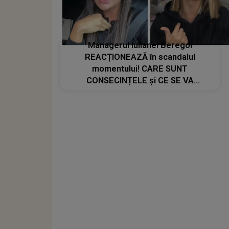
Managerul Iulianei Beregoi
REACȚIONEAZĂ în scandalul
momentului! CARE SUNT
CONSECINȚELE și CE SE VA
ÎNTÂMPLA cu Andreea Bostănică:
"S-au scos certificate medico-legale
pentru..."