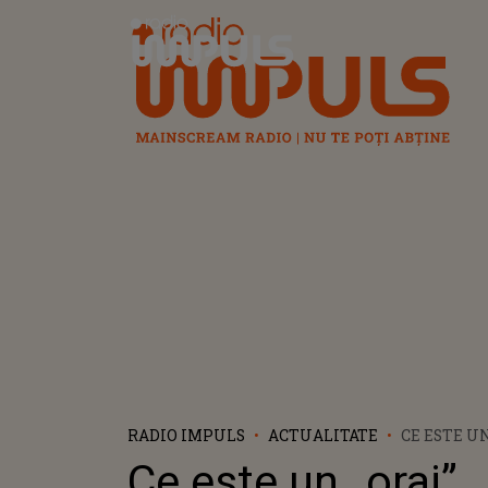
Radio Impuls
RADIO IMPULS
ACTUALITATE
CE ESTE UN
FENOMEN
Ce este un „oraj”,
CARE A SP