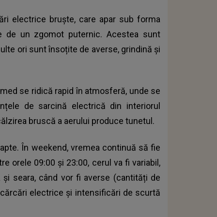
ri electrice bruște, care apar sub forma
țite de un zgomot puternic. Acestea sunt
lte ori sunt însoțite de averse, grindină și
 umed se ridică rapid în atmosferă, unde se
țele de sarcină electrică din interiorul
călzirea bruscă a aerului produce tunetul.
oapte. În weekend, vremea continuă să fie
re orele 09:00 și 23:00, cerul va fi variabil,
i seara, când vor fi averse (cantități de
ărcări electrice și intensificări de scurtă