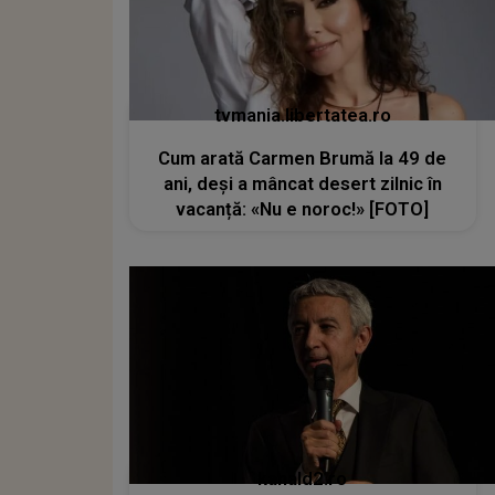
tvmania.libertatea.ro
Cum arată Carmen Brumă la 49 de
ani, deși a mâncat desert zilnic în
vacanță: «Nu e noroc!» [FOTO]
kanald2.ro