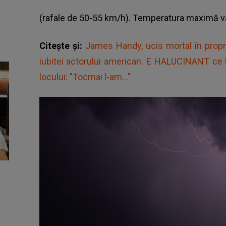
(rafale de 50-55 km/h). Temperatura maximă va
Citește și:
James Handy, ucis mortal în prop
iubitei actorului american. E HALUCINANT ce le
locului: "Tocmai l-am..."