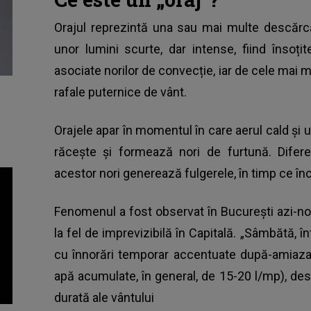
Orajul reprezintă una sau mai multe descărcă
unor lumini scurte, dar intense, fiind înso
asociate norilor de convecție, iar de cele mai mu
rafale puternice de vânt.
Orajele apar în momentul în care aerul cald și
răcește și formează nori de furtună. Diferen
acestor nori generează fulgerele, în timp ce în
Fenomenul a fost observat în București azi-n
la fel de imprevizibilă în Capitală. „Sâmbătă, înt
cu înnorări temporar accentuate după-amiaza ș
apă acumulate, în general, de 15-20 l/mp), desc
durată ale vântului