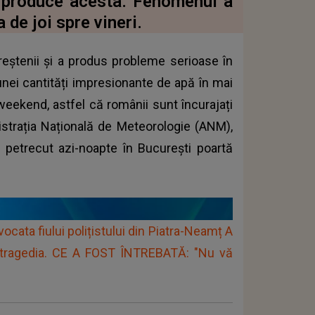
e produce acesta. Fenomenul a
 de joi spre vineri.
reștenii și a produs probleme serioase în
 unei cantități impresionante de apă în mai
weekend, astfel că românii sunt încurajați
strația Națională de Meteorologie (ANM),
l petrecut azi-noapte în București poartă
vocata fiului polițistului din Piatra-Neamț A
 tragedia. CE A FOST ÎNTREBATĂ: "Nu vă