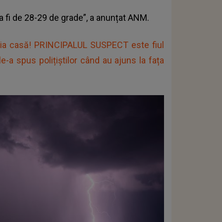
 fi de 28-29 de grade”, a anunțat ANM.
ria casă! PRINCIPALUL SUSPECT este fiul
-a spus polițiștilor când au ajuns la fața