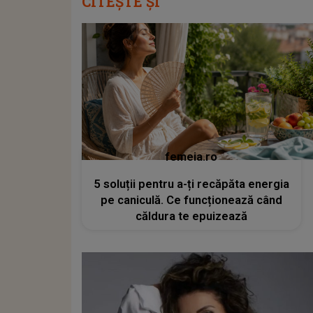
CITEȘTE ȘI
femeia.ro
5 soluții pentru a-ți recăpăta energia
pe caniculă. Ce funcționează când
căldura te epuizează