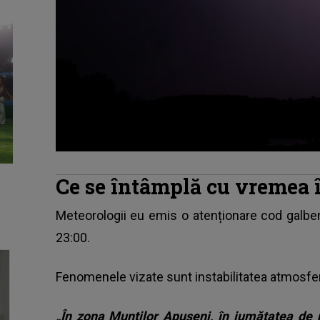
Ce se întâmplă cu vremea
Meteorologii eu emis o atenționare cod galben, v
23:00.
Fenomenele vizate sunt instabilitatea atmosfer
„În zona Munților Apuseni, în jumătatea de n