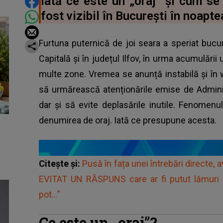
DISTRIBUIE ARTICOLUL
Iată ce este un „oraj” și cum s
fost vizibil în București în noaptea
Furtuna puternică de joi seara a speriat bucu
Capitală și în județul Ilfov, în urma acumulării
multe zone. Vremea se anunță instabilă și în 
să urmărească atenționările emise de Admini
dar și să evite deplasările inutile. Fenomenu
denumirea de oraj. Iată ce presupune acesta.
Citește și:
Pusă în fața unei întrebări directe, a
EVITAT UN RĂSPUNS care ar fi putut lămuri
pot..."
Ce este un „oraj”?