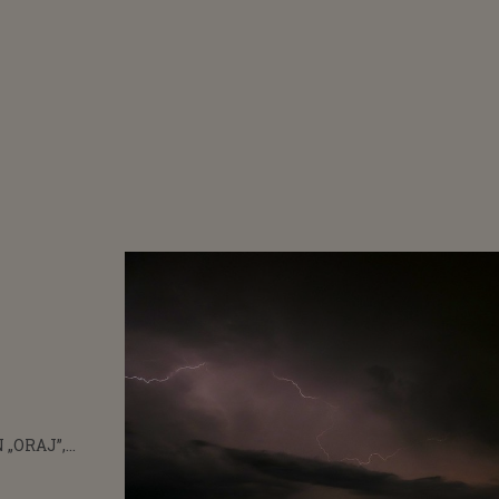
 „ORAJ”,
UL METEO
ERIAT