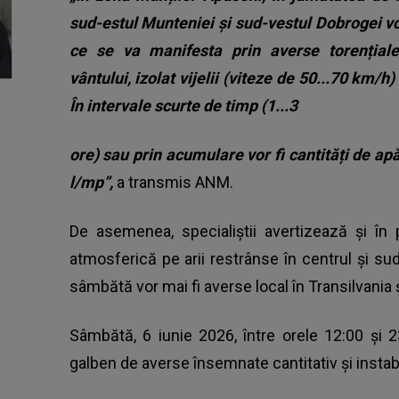
sud-estul Munteniei și sud-vestul Dobrogei vo
ce se va manifesta prin averse torențiale, 
vântului, izolat vijelii (viteze de 50...70 km/h
În intervale scurte de timp (1...3
ore) sau prin acumulare vor fi cantități de apă
l/mp”,
a transmis ANM.
De asemenea, specialiștii avertizează și în p
atmosferică pe arii restrânse în centrul și sud-
sâmbătă vor mai fi averse local în Transilvania ș
Sâmbătă, 6 iunie 2026, între orele 12:00 și 2
galben de averse însemnate cantitativ și instab