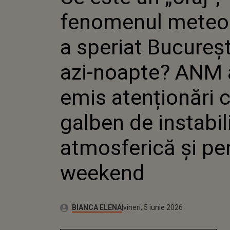
BUCUREȘTI
fenomenul meteo
NOAPTE? A
ATENȚION
GALBEN D
a speriat Bucureșt
INSTABILI
ATMOSFERI
azi-noapte? ANM 
WEEKEND
emis atenționări 
galben de instabil
atmosferică și pe
weekend
Publicat:
Autor:
vineri, 5 iunie 2026
Actualizat:
BIANCA ELENA
vineri, 5 iunie 2026