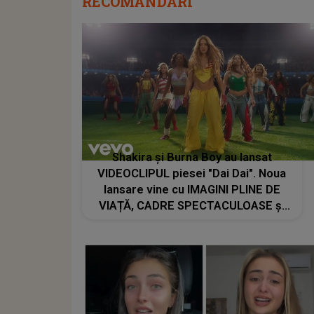
RECOMANDĂRI
Shakira și Burna Boy au lansat
VIDEOCLIPUL piesei "Dai Dai". Noua
lansare vine cu IMAGINI PLINE DE
VIAȚĂ, CADRE SPECTACULOASE și
un VIBE care a prins imediat la public