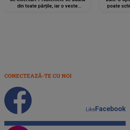
din toate părțile, iar o veste
poate schi
neașteptată îi dă planurile peste
la
cap
CONECTEAZĂ-TE CU NOI
Facebook
Like