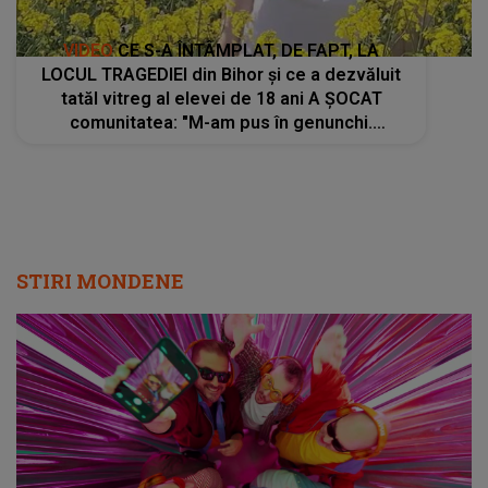
VIDEO
CE S-A ÎNTÂMPLAT, DE FAPT, LA
LOCUL TRAGEDIEI din Bihor și ce a dezvăluit
tatăl vitreg al elevei de 18 ani A ȘOCAT
comunitatea: "M-am pus în genunchi.
Criminalul i-a..."
STIRI MONDENE