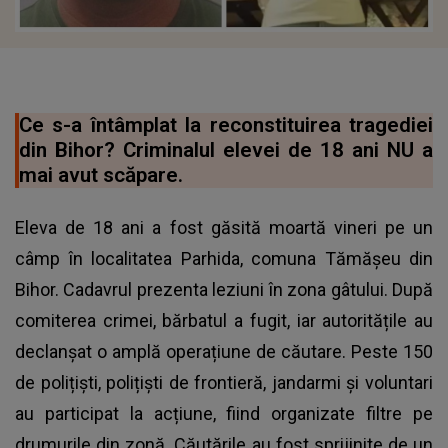
Ce s-a întâmplat la reconstituirea tragediei
din Bihor? Criminalul elevei de 18 ani NU a
mai avut scăpare.
Eleva de 18 ani a fost găsită moartă vineri pe un
câmp în localitatea Parhida, comuna Tămășeu din
Bihor. Cadavrul prezenta leziuni în zona gâtului. După
comiterea crimei, bărbatul a fugit, iar autoritățile au
declanșat o amplă operațiune de căutare. Peste 150
de polițiști, polițiști de frontieră, jandarmi și voluntari
au participat la acțiune, fiind organizate filtre pe
drumurile din zonă. Căutările au fost sprijinite de un