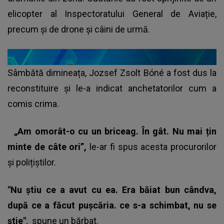
elicopter al Inspectoratului General de Aviație,
precum și de drone și câini de urmă.
Sâmbătă dimineața, Jozsef Zsolt Bóné a fost dus la
reconstituire și le-a indicat anchetatorilor cum a
comis crima.
„Am omorât-o cu un briceag. În gât. Nu mai țin
minte de câte ori”,
le-ar fi spus acesta procurorilor
și polițiștilor.
"Nu ştiu ce a avut cu ea. Era băiat bun cândva,
după ce a făcut puşcăria. ce s-a schimbat, nu se
ştie"
,
spune un bărbat.