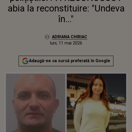
abia la reconstituire: "Undeva
în..."
Autor:
ADRIANA CHIRIAC
Publicat:
luni, 11 mai 2026
Actualizat:
luni, 11 mai 2026
Adaugă-ne ca sursă preferată în Google