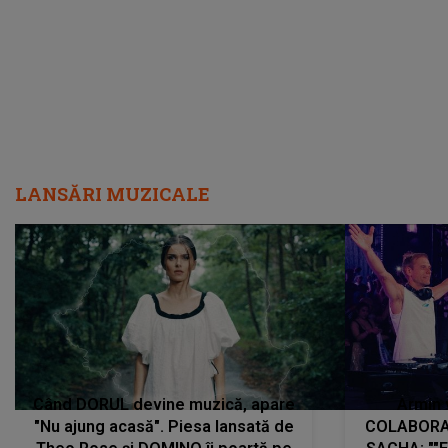
LANSĂRI MUZICALE
Când DORUL devine muzică, apare
Armin 
"Nu ajung acasă". Piesa lansată de
COLABORAR