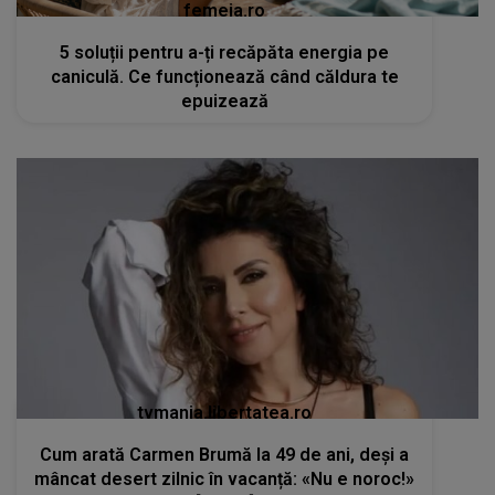
femeia.ro
5 soluții pentru a-ți recăpăta energia pe
caniculă. Ce funcționează când căldura te
epuizează
tvmania.libertatea.ro
Cum arată Carmen Brumă la 49 de ani, deși a
mâncat desert zilnic în vacanță: «Nu e noroc!»