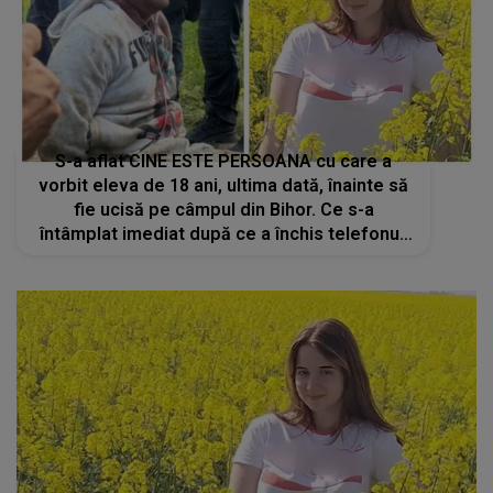
S-a aflat CINE ESTE PERSOANA cu care a
vorbit eleva de 18 ani, ultima dată, înainte să
fie ucisă pe câmpul din Bihor. Ce s-a
întâmplat imediat după ce a închis telefonul:
"A fost..."