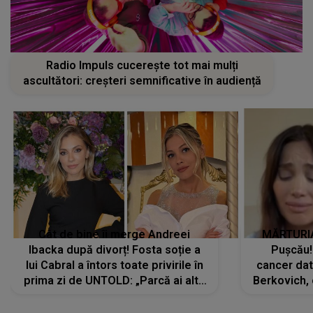
Radio Impuls cucerește tot mai mulți
ascultători: creșteri semnificative în audiență
Cât de bine îi merge Andreei
MĂRTURIA
Ibacka după divorț! Fosta soție a
Pușcău!
lui Cabral a întors toate privirile în
cancer dato
prima zi de UNTOLD: „Parcă ai altă
Berkovich, 
strălucire, emani putere,
accident ru
încredere, siguranță...”
Dacă nu 