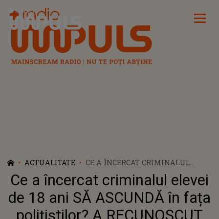
Radio Impuls
ACTUALITATE
CE A ÎNCERCAT CRIMINALUL
ELEVEI DE 18 ANI SĂ ASCUNDĂ ÎN
Ce a încercat criminalul elevei
FAȚA POLIȚIȘTILOR? A
RECUNOSCUT ABIA LA
de 18 ani SĂ ASCUNDĂ în fața
RECONSTITUIRE: "UNDEVA ÎN..."
polițiștilor? A RECUNOSCUT