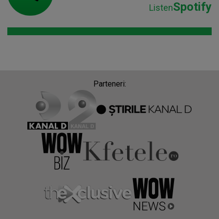
Spotify
Listen
Parteneri: