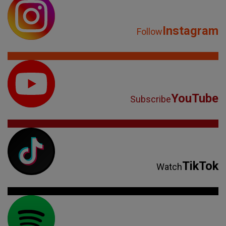
Instagram
Follow
YouTube
Subscribe
TikTok
Watch