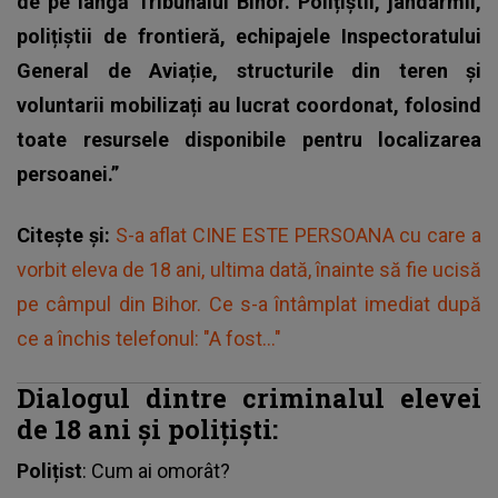
de pe lângă Tribunalul Bihor. Polițiștii, jandarmii,
polițiștii de frontieră, echipajele Inspectoratului
General de Aviație, structurile din teren și
voluntarii mobilizați au lucrat coordonat, folosind
toate resursele disponibile pentru localizarea
persoanei.”
Citește și:
S-a aflat CINE ESTE PERSOANA cu care a
vorbit eleva de 18 ani, ultima dată, înainte să fie ucisă
pe câmpul din Bihor. Ce s-a întâmplat imediat după
ce a închis telefonul: "A fost..."
Dialogul dintre criminalul elevei
de 18 ani și polițiști:
Polițist
: Cum ai omorât?