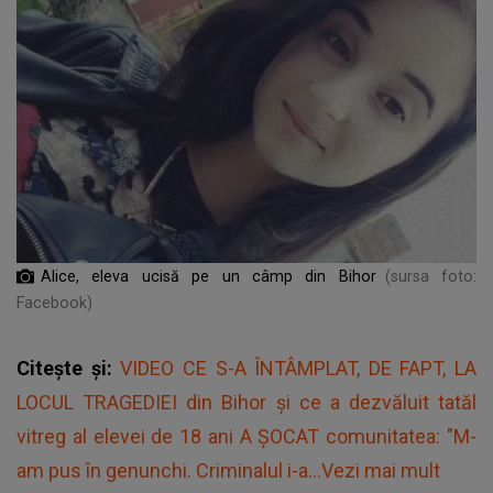
Alice, eleva ucisă pe un câmp din Bihor
(sursa foto:
Facebook)
Citește și:
VIDEO CE S-A ÎNTÂMPLAT, DE FAPT, LA
LOCUL TRAGEDIEI din Bihor și ce a dezvăluit tatăl
vitreg al elevei de 18 ani A ȘOCAT comunitatea: "M-
am pus în genunchi. Criminalul i-a...Vezi mai mult