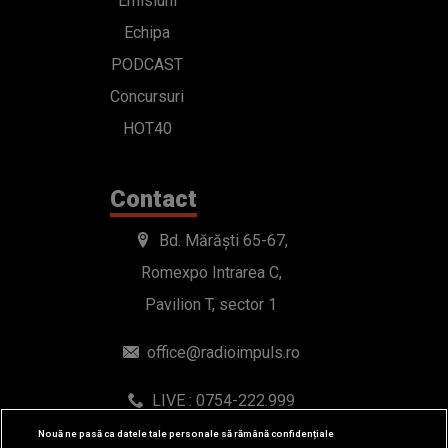
Emisiuni
Echipa
PODCAST
Concursuri
HOT40
Contact
Bd. Mărăști 65-67,
Romexpo Intrarea C,
Pavilion T, sector 1
office@radioimpuls.ro
LIVE : 0754-222.999
WhatsApp: 0754-222.999
Nouă ne pasă ca datele tale personale să rămână confidențiale