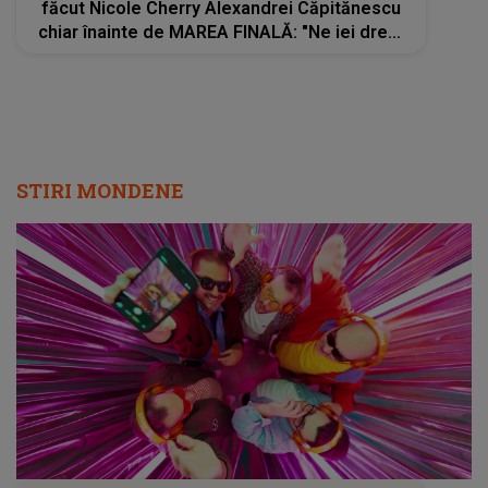
făcut Nicole Cherry Alexandrei Căpitănescu
chiar înainte de MAREA FINALĂ: "Ne iei drept
proști? Știai că..."
STIRI MONDENE