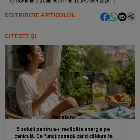
România s-a calificat în finala Eurovision 2026
DISTRIBUIE ARTICOLUL
CITEȘTE ȘI
femeia.ro
5 soluții pentru a-ți recăpăta energia pe
caniculă. Ce funcționează când căldura te