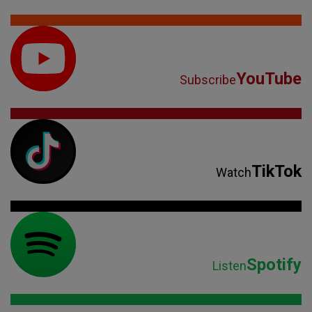
YouTube
Subscribe
TikTok
Watch
Spotify
Listen