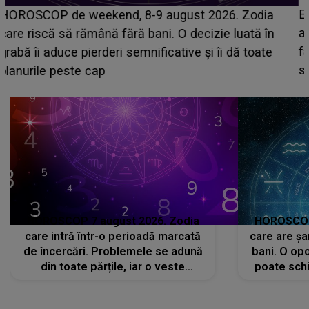
Emanuel a ținut ACEST DETALIU ASCUNS până
acum! În fața Alexandrei, concurentul din Casa Iubirii
face o MĂRTURISIRE NEAȘTEPTATĂ despre mama
sa: "I-am spus și ei în față, eu nu te iubesc pentru
că..."
HOROSCOP 7 august 2026. Zodia
HOROSCOP 
care intră într-o perioadă marcată
care are șa
de încercări. Problemele se adună
bani. O opo
din toate părțile, iar o veste
poate schi
neașteptată îi dă planurile peste
la
cap