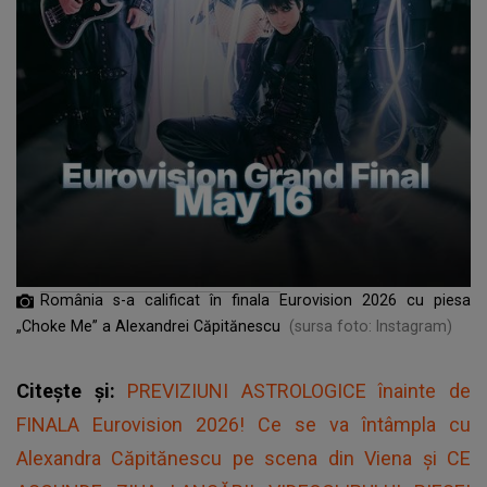
România s-a calificat în finala Eurovision 2026 cu piesa
„Choke Me” a Alexandrei Căpitănescu
(sursa foto: Instagram)
Citește și:
PREVIZIUNI ASTROLOGICE înainte de
FINALA Eurovision 2026! Ce se va întâmpla cu
Alexandra Căpitănescu pe scena din Viena și CE