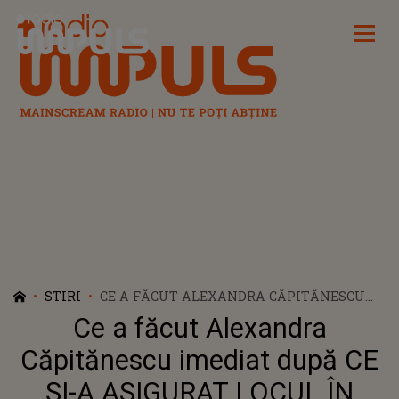
Radio Impuls
STIRI
CE A FĂCUT ALEXANDRA CĂPITĂNESCU
IMEDIAT DUPĂ CE ȘI-A ASIGURAT LOCUL
Ce a făcut Alexandra
ÎN FINALA EUROVISION 2026?
SUSȚINĂTORII AU FOST PROFUND
Căpitănescu imediat după CE
IMPRESIONAȚI: "ÎN FAȚA UNUI..."
ȘI-A ASIGURAT LOCUL ÎN