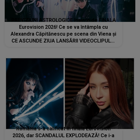
PREVIZIUNI ASTROLOGICE înainte de FINALA
Eurovision 2026! Ce se va întâmpla cu
Alexandra Căpitănescu pe scena din Viena și
CE ASCUNDE ZIUA LANSĂRII VIDEOCLIPULUI
PIESEI Choke Me: "Ne poate arăta cum pe
ultima sută, poate lua..."
România s-a calificat în finala Eurovision
2026, dar SCANDALUL EXPLODEAZĂ! Ce i-a