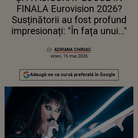
FINALA Eurovision 2026?
Susținătorii au fost profund
impresionați: "În fața unui..."
Autor:
ADRIANA CHIRIAC
Publicat:
vineri, 15 mai 2026
Actualizat:
vineri, 15 mai 2026
Adaugă-ne ca sursă preferată în Google