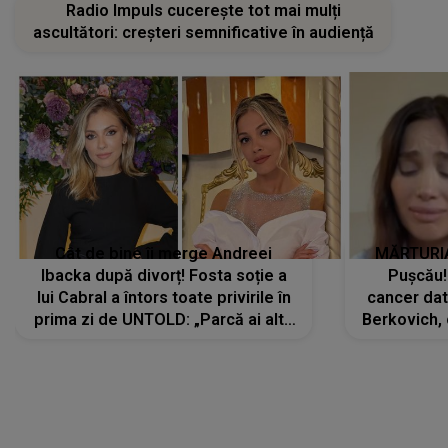
Radio Impuls cucerește tot mai mulți
ascultători: creșteri semnificative în audiență
Cât de bine îi merge Andreei
MĂRTURIA
Ibacka după divorț! Fosta soție a
Pușcău!
lui Cabral a întors toate privirile în
cancer dato
prima zi de UNTOLD: „Parcă ai altă
Berkovich, 
strălucire, emani putere,
accident ru
încredere, siguranță...”
Dacă nu 