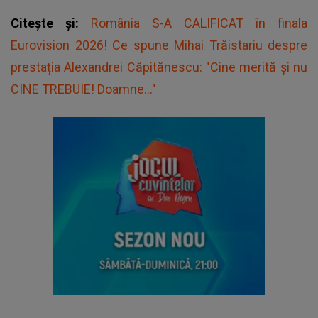
Citește și:
România S-A CALIFICAT în finala
Eurovision 2026! Ce spune Mihai Trăistariu despre
prestația Alexandrei Căpitănescu: "Cine merită și nu
CINE TREBUIE! Doamne..."