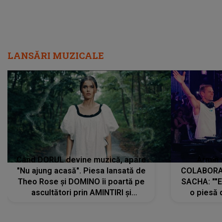
LANSĂRI MUZICALE
Când DORUL devine muzică, apare
Armin 
"Nu ajung acasă". Piesa lansată de
COLABORAR
Theo Rose și DOMINO îi poartă pe
SACHA: ""E
ascultători prin AMINTIRI și
o piesă 
REGĂSIRI, iar drumul emoțiilor
imediat pre
trece prin sufletul publicului:
cu mine șt