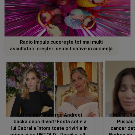
Radio Impuls cucerește tot mai mulți
ascultători: creșteri semnificative în audiență
Cât de bine îi merge Andreei
MĂRTURIA
Ibacka după divorț! Fosta soție a
Pușcău!
lui Cabral a întors toate privirile în
cancer dato
prima zi de UNTOLD: „Parcă ai altă
Berkovich, 