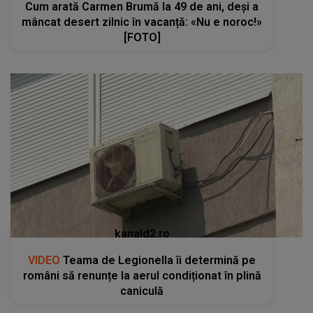
Cum arată Carmen Brumă la 49 de ani, deși a
mâncat desert zilnic în vacanță: «Nu e noroc!»
[FOTO]
kanald2.ro
VIDEO
Teama de Legionella îi determină pe
români să renunțe la aerul condiționat în plină
caniculă