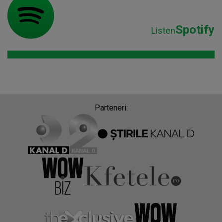
Spotify
Listen
Parteneri: