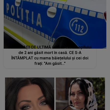
INFORMAȚII DE ULTIMĂ ORĂ în cazul copilului
de 2 ani găsit mort în casă. CE S-A
ÎNTÂMPLAT cu mama băiețelului și cei doi
frați: "Am găsit..."