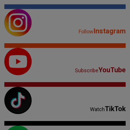
Instagram
Follow
YouTube
Subscribe
TikTok
Watch