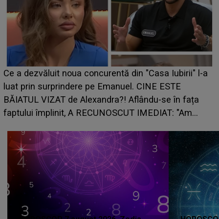
HOROSCOP de weekend, 8-9 august 2026. Zodi
i" l-a
care riscă să rămână fără bani. O decizie luată î
grabă îi aduce pierderi semnificative și îi dă toat
ața
planurile peste cap
Am