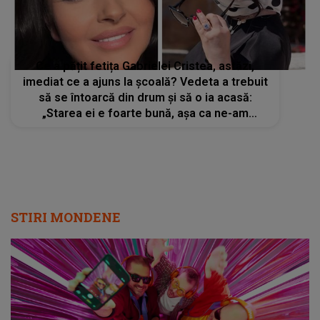
Ce a pățit fetița Gabrielei Cristea, astăzi,
imediat ce a ajuns la școală? Vedeta a trebuit
să se întoarcă din drum și să o ia acasă:
„Starea ei e foarte bună, așa ca ne-am
apucat să...”
STIRI MONDENE