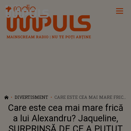
Radio Impuls
DIVERTISMENT
CARE ESTE CEA MAI MARE FRICĂ
A LUI ALEXANDRU? JAQUELINE,
Care este cea mai mare frică
SURPRINSĂ DE CE A PUTUT SĂ
AUDĂ: "DACĂ STAU SĂ MĂ
a lui Alexandru? Jaqueline,
GÂNDESC, ASTA E..."
SURPRINSĂ DE CE A PUTUT