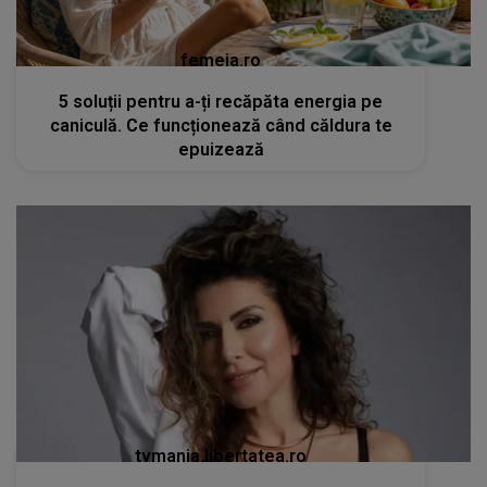
femeia.ro
5 soluții pentru a-ți recăpăta energia pe
caniculă. Ce funcționează când căldura te
epuizează
tvmania.libertatea.ro