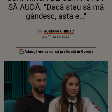
SĂ AUDĂ: "Dacă stau să mă
gândesc, asta e..."
Autor:
ADRIANA CHIRIAC
Publicat:
joi, 11 iunie 2026
Actualizat:
joi, 11 iunie 2026
Adaugă-ne ca sursă preferată în Google