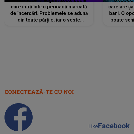
HOROSCOP 7 august 2026. Zodia
HOROSCOP 
care intră într-o perioadă marcată
care are șa
de încercări. Problemele se adună
bani. O opo
din toate părțile, iar o veste
poate schi
neașteptată îi dă planurile peste
la
cap
CONECTEAZĂ-TE CU NOI
Facebook
Like