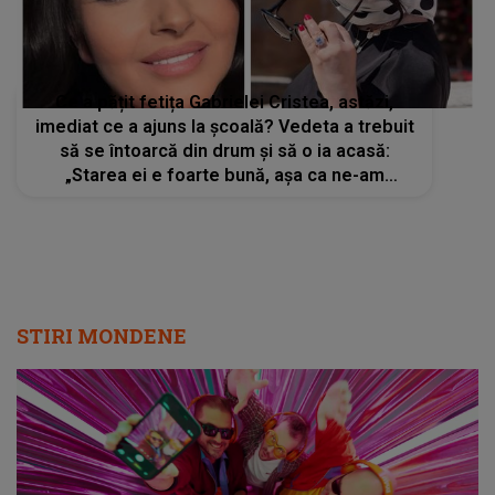
Ce a pățit fetița Gabrielei Cristea, astăzi,
imediat ce a ajuns la școală? Vedeta a trebuit
să se întoarcă din drum și să o ia acasă:
„Starea ei e foarte bună, așa ca ne-am
apucat să...”
STIRI MONDENE