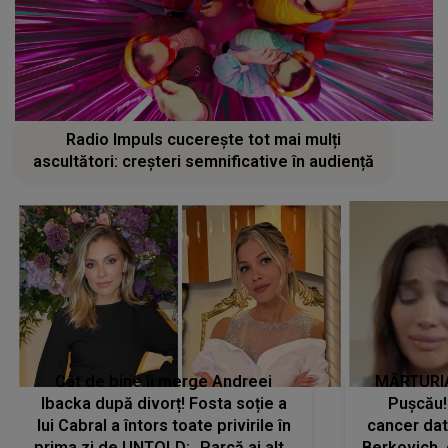
Radio Impuls cucerește tot mai mulți
ascultători: creșteri semnificative în audiență
Cât de bine îi merge Andreei
MĂRTURIA
Ibacka după divorț! Fosta soție a
Pușcău!
lui Cabral a întors toate privirile în
cancer dato
prima zi de UNTOLD: „Parcă ai altă
Berkovich, 