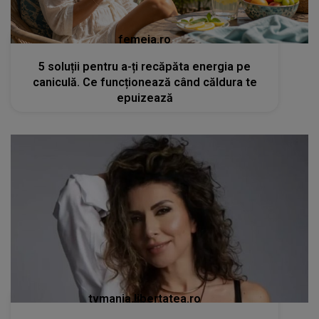
femeia.ro
5 soluții pentru a-ți recăpăta energia pe
caniculă. Ce funcționează când căldura te
epuizează
tvmania.libertatea.ro