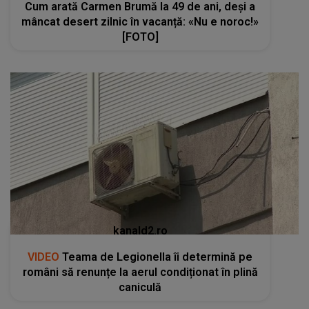
Cum arată Carmen Brumă la 49 de ani, deși a
mâncat desert zilnic în vacanță: «Nu e noroc!»
[FOTO]
kanald2.ro
VIDEO
Teama de Legionella îi determină pe
români să renunțe la aerul condiționat în plină
caniculă