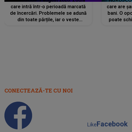
HOROSCOP 7 august 2026. Zodia
HOROSCOP 
care intră într-o perioadă marcată
care are șa
de încercări. Problemele se adună
bani. O opo
din toate părțile, iar o veste
poate schi
neașteptată îi dă planurile peste
la
cap
CONECTEAZĂ-TE CU NOI
Facebook
Like