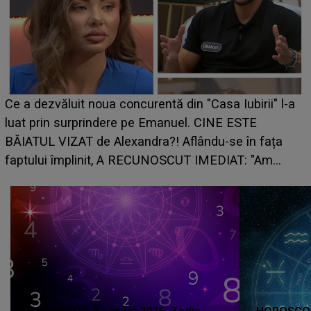
HOROSCOP de weekend, 8-9 august 2026. Zod
ii" l-a
care riscă să rămână fără bani. O decizie luată
grabă îi aduce pierderi semnificative și îi dă to
fața
planurile peste cap
"Am