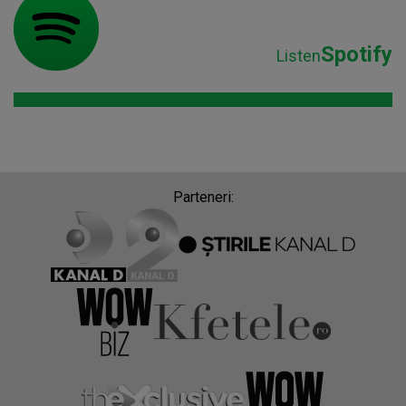
Spotify
Listen
Parteneri: