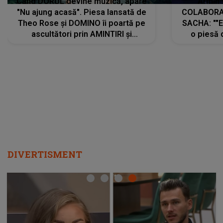
Când DORUL devine muzică, apare
Armin 
"Nu ajung acasă". Piesa lansată de
COLABORAR
Theo Rose și DOMINO îi poartă pe
SACHA: ""E
ascultători prin AMINTIRI și
o piesă 
REGĂSIRI, iar drumul emoțiilor
imediat pre
trece prin sufletul publicului:
cu mine șt
"Pentru toți cei care au plecat
păstrăm do
departe ca să le fie mai bine"
DIVERTISMENT