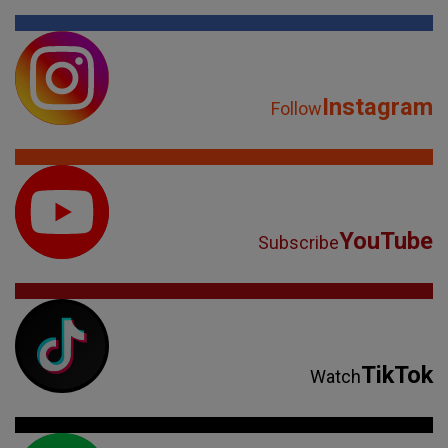
Instagram
Follow
YouTube
Subscribe
TikTok
Watch