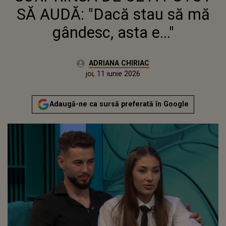
SĂ AUDĂ: "Dacă stau să mă
gândesc, asta e..."
Autor:
ADRIANA CHIRIAC
Publicat:
joi, 11 iunie 2026
Actualizat:
joi, 11 iunie 2026
Adaugă-ne ca sursă preferată în Google