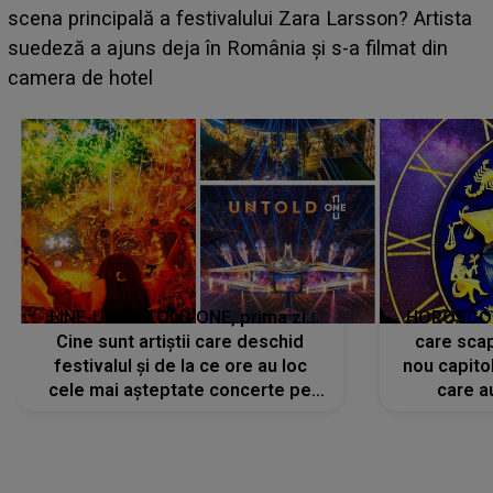
luat prin surprindere pe Emanuel. CINE ESTE
ta
BĂIATUL VIZAT de Alexandra?! Aflându-se în fața
faptului împlinit, A RECUNOSCUT IMEDIAT: "Am
avut..."
LINE-UP UNTOLD ONE, prima zi.
HOROSCOP 
Cine sunt artiștii care deschid
care scap
festivalul și de la ce ore au loc
nou capitol
cele mai așteptate concerte pe
care a
scena principală?
perioadă 