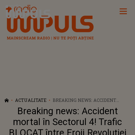
Radio Impuls
ACTUALITATE
BREAKING NEWS: ACCIDENT
MORTAL ÎN SECTORUL 4! TRAFIC
Breaking news: Accident
BLOCAT ÎNTRE EROII REVOLUȚIEI
ȘI ȘINCAI
mortal în Sectorul 4! Trafic
BLOCAT între Eroii Revoluției