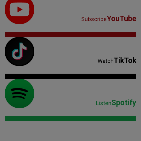
YouTube
Subscribe
TikTok
Watch
Spotify
Listen