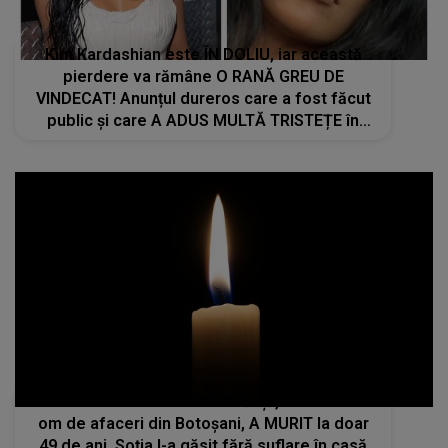
Kim Kardashian este ÎN DOLIU, iar această
pierdere va rămâne O RANĂ GREU DE
VINDECAT! Anunțul dureros care a fost făcut
public și care A ADUS MULTĂ TRISTEȚE în
sufletele celor care o cunosc: "Cu două zile
înainte de..."
PIERDERE IMENSĂ! Mihai Mirăuță, un cunoscut
om de afaceri din Botoșani, A MURIT la doar
49 de ani. Soția l-a găsit fără suflare în casă