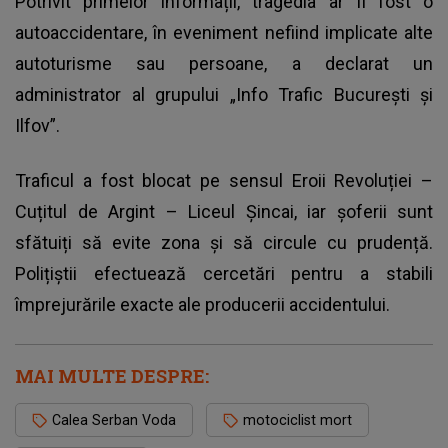
Potrivit primelor informații, tragedia ar fi fost o
autoaccidentare, în eveniment nefiind implicate alte
autoturisme sau persoane, a declarat un
administrator al grupului „Info Trafic București și
Ilfov”.
Traficul a fost blocat pe sensul Eroii Revoluției –
Cuțitul de Argint – Liceul Șincai, iar șoferii sunt
sfătuiți să evite zona și să circule cu prudență.
Polițiștii efectuează cercetări pentru a stabili
împrejurările exacte ale producerii accidentului.
MAI MULTE DESPRE:
Calea Serban Voda
motociclist mort