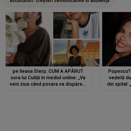
ascultători: creșteri semnificative în audiență
MESAJUL care a făcut-o să plângă
CE SE Î
pe Ileana Sterp. CUM A APĂRUT
Popescu?
sora lui Culiță în mediul online: „Va
vedetă du
veni ziua când povara va dispărea,
din spital:
iar lacrimile...”