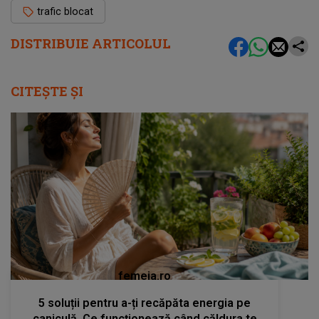
trafic blocat
DISTRIBUIE ARTICOLUL
CITEȘTE ȘI
femeia.ro
5 soluții pentru a-ți recăpăta energia pe
caniculă. Ce funcționează când căldura te