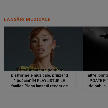
LANSĂRI MUZICALE
"Petal" înflorește pe toate
De această 
platformele muzicale, prinzând
altfel prin
"rădăcini" ÎN PLAYLISTURILE
POATE FI
fanilor. Piesa lansată recent de
de public!
Ariana Grande îi face pe
a lansat V
ascultători SĂ O ASCULTE PE
REPEAT