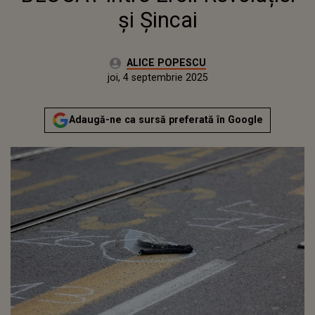
și Șincai
Autor:
ALICE POPESCU
Publicat:
joi, 4 septembrie 2025
Actualizat:
joi, 4 septembrie 2025
Adaugă-ne ca sursă preferată în Google