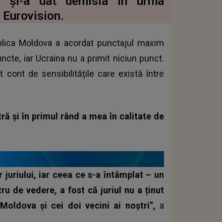
, și-a dat demisia în urma
a Eurovision.
ublica Moldova a acordat punctajul maxim
ncte, iar Ucraina nu a primit niciun punct.
 cont de sensibilitățile care există între
ră și în primul rând a mea în calitate de
r juriului, iar ceea ce s-a întâmplat – un
ru de vedere, a fost că juriul nu a ținut
. Moldova și cei doi vecini ai noștri”,
a