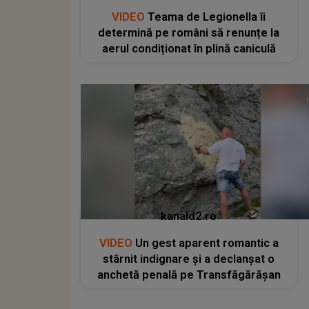
VIDEO
Teama de Legionella îi
determină pe români să renunțe la
aerul condiționat în plină caniculă
kanald2.ro
VIDEO
Un gest aparent romantic a
stârnit indignare și a declanșat o
anchetă penală pe Transfăgărășan