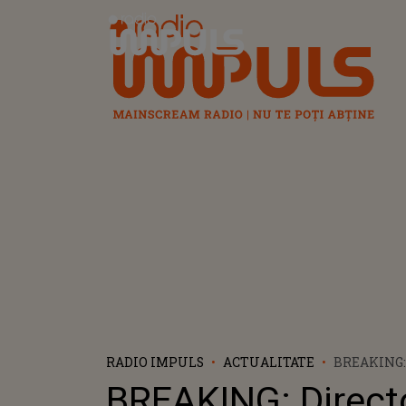
Radio Impuls
RADIO IMPULS
ACTUALITATE
BREAKING
TRM, VLAD
BREAKING: Direct
DEMISIONE