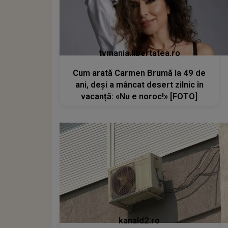
tvmania.libertatea.ro
Cum arată Carmen Brumă la 49 de
ani, deși a mâncat desert zilnic în
vacanță: «Nu e noroc!» [FOTO]
kanald2.ro