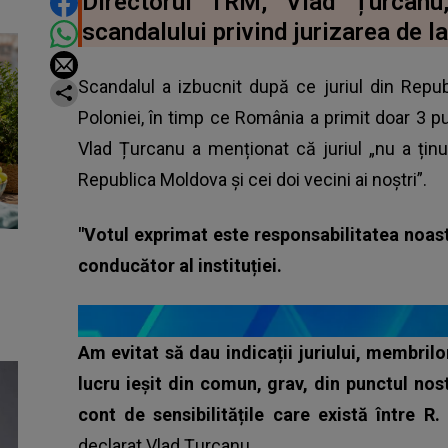
DISTRIBUIE ARTICOLUL
Directorul TRM, Vlad Țurcanu
scandalului privind jurizarea de l
Scandalul a izbucnit după ce juriul din Rep
Poloniei, în timp ce România a primit doar 3 pu
Vlad Țurcanu a menționat că juriul „nu a ținut
Republica Moldova și cei doi vecini ai noștri”.
"Votul exprimat este responsabilitatea noast
conducător al instituției.
Am evitat să dau indicații juriului, membrilo
lucru ieșit din comun, grav, din punctul nost
cont de sensibilitățile care există între R
declarat
Vlad Țurcanu.