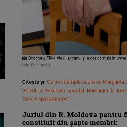
Directorul TRM, Vlad Țurcanu, și-a dat demisia în urma s
foto: Facebook)
Citește și:
Ce se întâmplă acum cu Margarita
VOTULUI Moldovei acordat României la Euro
TRECE NEOBSERVAT
Juriul din R. Moldova pentru f
constituit din șapte membri: