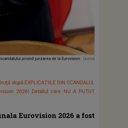
candalului privind jurizarea de la Eurovision.
(sursa
 Druță după EXPLICAȚIILE DIN SCANDALUL
vision 2026! Detaliul care NU A PUTUT
inala Eurovision 2026 a fost