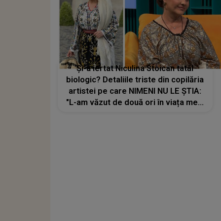
Și-a iertat Niculina Stoican tatăl
biologic? Detaliile triste din copilăria
artistei pe care NIMENI NU LE ȘTIA:
"L-am văzut de două ori în viața mea,
dar..."