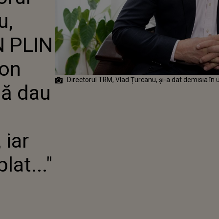
EUROVISON
u,
EVITAT SĂ DAU
 JURIULUI,
R JURIULUI,
 PLIN
E S-A
.."
on
Directorul TRM, Vlad Țurcanu, și-a dat demisia în u
să dau
 iar
lat..."