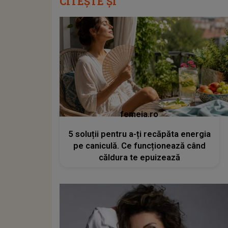
CITEȘTE ȘI
femeia.ro
5 soluții pentru a-ți recăpăta energia
pe caniculă. Ce funcționează când
căldura te epuizează