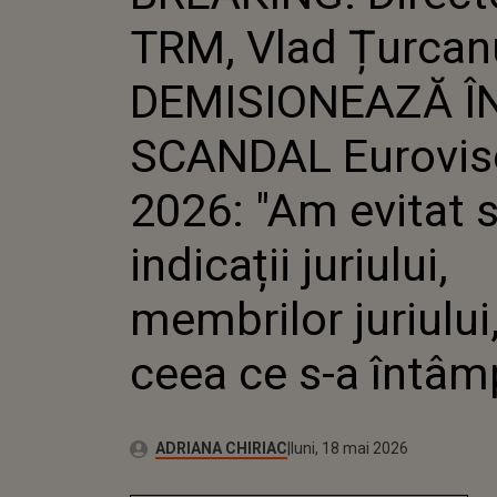
SCANDAL 
TRM, Vlad Țurcan
2026: "AM 
INDICAȚII
MEMBRILO
DEMISIONEAZĂ ÎN
IAR CEEA C
ÎNTÂMPLAT.
SCANDAL Eurovis
2026: "Am evitat 
indicații juriului,
membrilor juriului,
ceea ce s-a întâmp
Publicat:
Autor:
luni, 18 mai 2026
Actualizat:
ADRIANA CHIRIAC
luni, 18 mai 2026