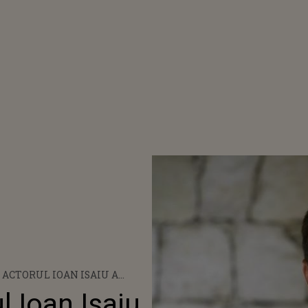
 ACTORUL IOAN ISAIU A
56 DE ANI
 Ioan Isaiu