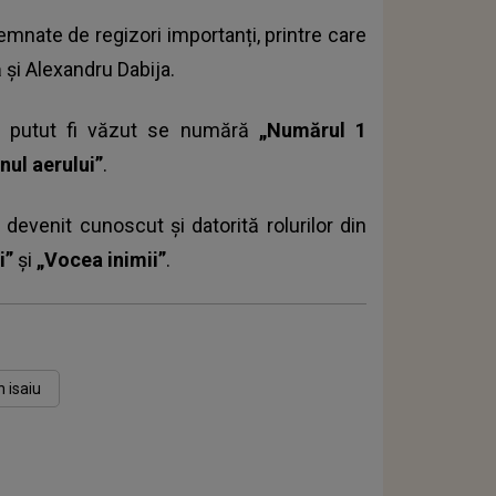
emnate de regizori importanți, printre care
și Alexandru Dabija.
 a putut fi văzut se numără
„Numărul 1
nul aerului”
.
 devenit cunoscut și datorită rolurilor din
i”
și
„Vocea inimii”
.
n isaiu