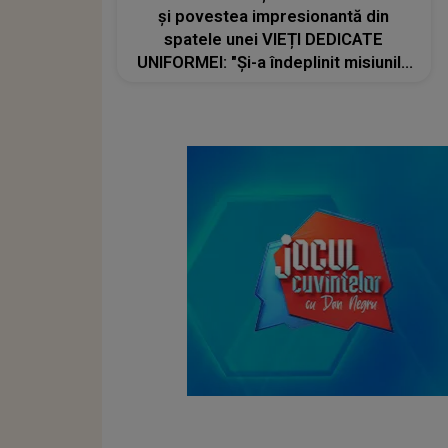
și povestea impresionantă din
spatele unei VIEȚI DEDICATE
UNIFORMEI: "Și-a îndeplinit misiunile
cu responsabilitate, iar în relația cu
colegii a fost un sprijin, un sfătuitor
și un..."