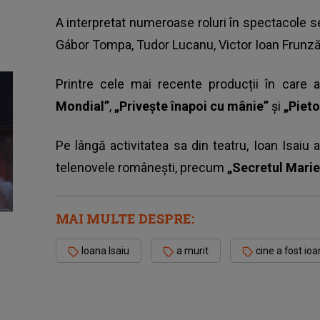
A interpretat numeroase roluri în spectacole s
Gábor Tompa, Tudor Lucanu, Victor Ioan Frunză 
Printre cele mai recente producții în care
Mondial”
,
„Privește înapoi cu mânie”
și
„Pieto
Pe lângă activitatea sa din teatru, Ioan Isaiu a
telenovele românești, precum
„Secretul Marie
MAI MULTE DESPRE:
Ioana Isaiu
a murit
cine a fost ioa