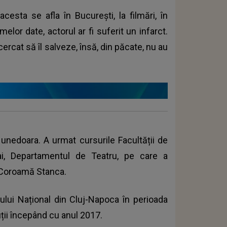
acesta se afla în București, la filmări, în
lor date, actorul ar fi suferit un infarct.
ercat să îl salveze, însă, din păcate, nu au
unedoara. A urmat cursurile Facultății de
lyai, Departamentul de Teatru, pe care a
a Coroamă Stanca.
trului Național din Cluj-Napoca în perioada
ții începând cu anul 2017.