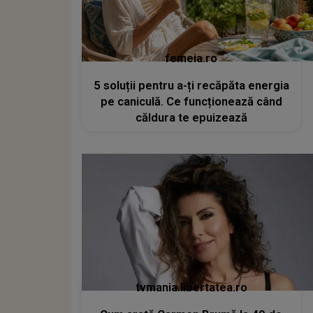
femeia.ro
5 soluții pentru a-ți recăpăta energia
pe caniculă. Ce funcționează când
căldura te epuizează
tvmania.libertatea.ro