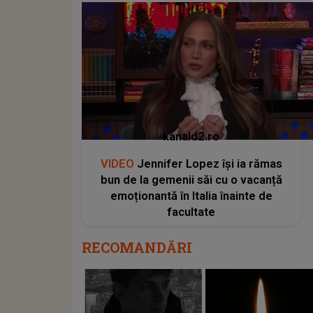
kanald2.ro
VIDEO
Jennifer Lopez își ia rămas
bun de la gemenii săi cu o vacanță
emoționantă în Italia înainte de
facultate
RECOMANDĂRI