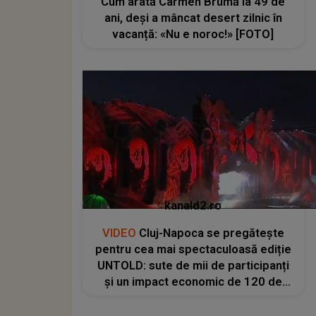
Cum arată Carmen Brumă la 49 de
ani, deși a mâncat desert zilnic în
vacanță: «Nu e noroc!» [FOTO]
kanald2.ro
VIDEO
Cluj-Napoca se pregătește
pentru cea mai spectaculoasă ediție
UNTOLD: sute de mii de participanți
și un impact economic de 120 de
milioane de euro