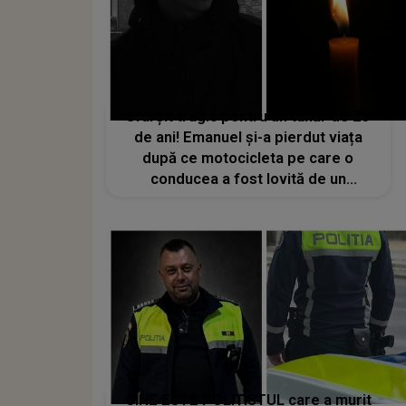
Sfârșit tragic pentru un tânăr de 23
de ani! Emanuel și-a pierdut viața
după ce motocicleta pe care o
conducea a fost lovită de un
autoturism în Suceava. CE A IEȘIT LA
IVEALĂ în urma verificărilor?
CINE ESTE POLIȚISTUL care a murit