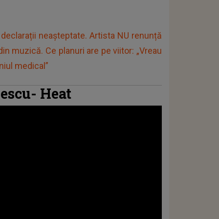
eclarații neașteptate. Artista NU renunță
din muzică. Ce planuri are pe viitor: „Vreau
iul medical”
escu- Heat