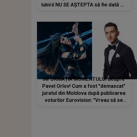
Iubirii NU SE AȘTEPTA să fie dată de
gol în fața camerelor: "Mi-a spus
că..."
INFORMAȚIA MOMENTULUI despre
Pavel Orlov! Cum a fost "demascat"
juratul din Moldova după publicarea
voturilor Eurovision: "Vreau să se
explice această..."