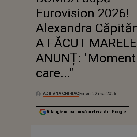
CĂPITĂNE
Eurovision 2026!
MARELE A
"MOMENTUL
Alexandra Căpită
A FĂCUT MARELE
ANUNȚ: "Momentu
care..."
Publicat:
Autor:
vineri, 22 mai 2026
Actualizat:
ADRIANA CHIRIAC
vineri, 22 mai 2026
Adaugă-ne ca sursă preferată în Google