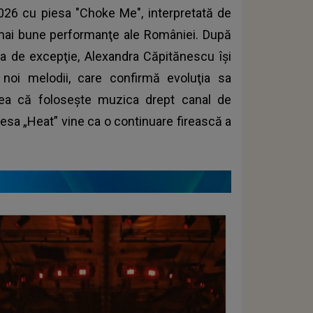
2026 cu piesa "Choke Me", interpretată de
 mai bune performanţe ale României. După
sa de excepţie, Alexandra Căpitănescu își
 noi melodii, care confirmă evoluţia sa
nea că folosește muzica drept canal de
 piesa „Heat” vine ca o continuare firească a