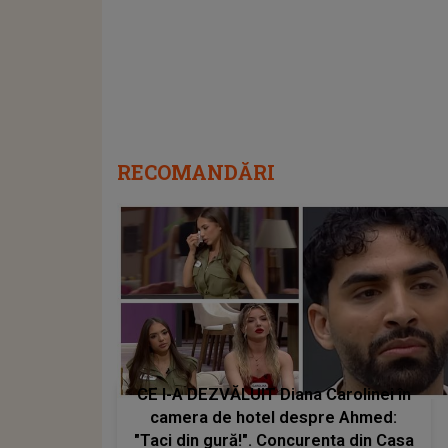
RECOMANDĂRI
CE I-A DEZVĂLUIT Diana Carolinei în
camera de hotel despre Ahmed:
"Taci din gură!". Concurenta din Casa