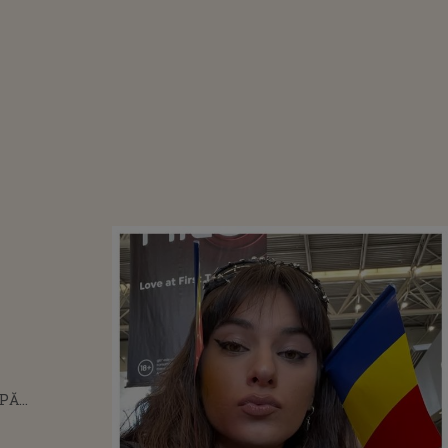
PĂ
N 2026!
RA