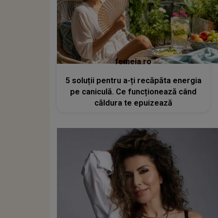
femeia.ro
5 soluții pentru a-ți recăpăta energia
pe caniculă. Ce funcționează când
căldura te epuizează