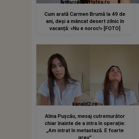
tvmania.libertatea.ro
Cum arată Carmen Brumă la 49 de
ani, deși a mâncat desert zilnic în
vacanță: «Nu e noroc!» [FOTO]
kanald2.ro
Alina Pușcău, mesaj cutremurător
chiar înainte de a intra în operație:
„Am intrat în metastază. E foarte
greu”