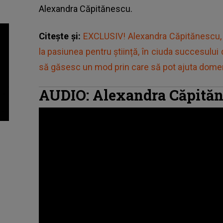
Alexandra Căpitănescu.
Citește și:
EXCLUSIV! Alexandra Căpitănescu, d
la pasiunea pentru știință, în ciuda succesului 
să găsesc un mod prin care să pot ajuta domen
AUDIO: Alexandra Căpităn