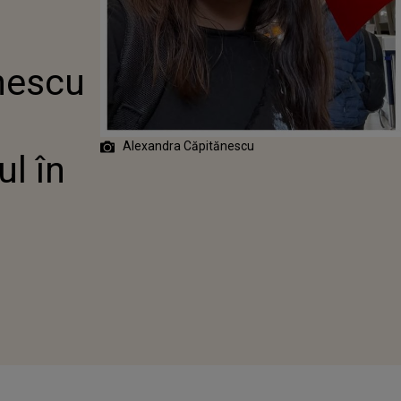
SCU A FĂCUT
NUNȚ:
 ÎN CARE..."
nescu
Alexandra Căpitănescu
l în