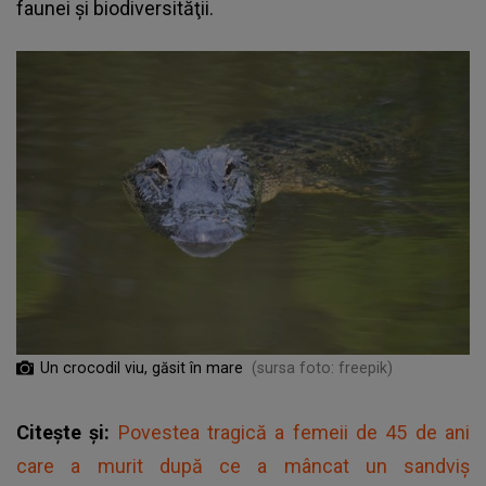
faunei şi biodiversităţii.
Un crocodil viu, găsit în mare
(sursa foto: freepik)
Citește și:
Povestea tragică a femeii de 45 de ani
care a murit după ce a mâncat un sandviș