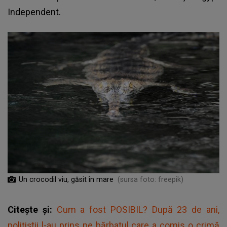
Independent.
Un crocodil viu, găsit în mare
(sursa foto: freepik)
Citește și:
Cum a fost POSIBIL? După 23 de ani,
polițiștii l-au prins pe bărbatul care a comis o crimă