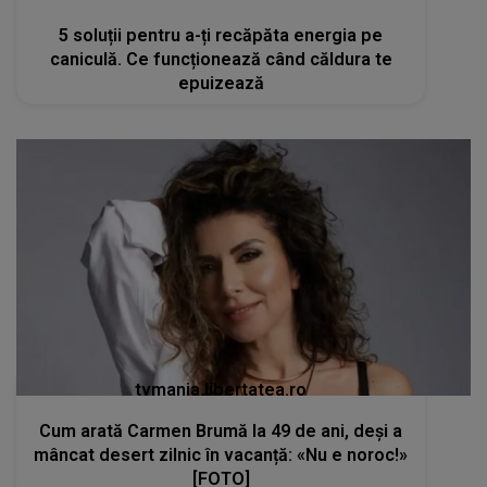
5 soluții pentru a-ți recăpăta energia pe
caniculă. Ce funcționează când căldura te
epuizează
tvmania.libertatea.ro
Cum arată Carmen Brumă la 49 de ani, deși a
mâncat desert zilnic în vacanță: «Nu e noroc!»
[FOTO]