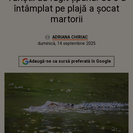
întâmplat pe plajă a șocat
martorii
Autor:
ADRIANA CHIRIAC
Publicat:
duminică, 14 septembrie 2025
Actualizat:
duminică, 14 septembrie 2025
Adaugă-ne ca sursă preferată în Google