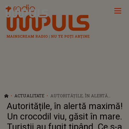
Radio Impuls
ACTUALITATE
AUTORITĂȚILE, ÎN ALERTĂ
MAXIMĂ! UN CROCODIL VIU,
Autoritățile, în alertă maximă!
GĂSIT ÎN MARE. TURIȘTII AU
FUGIT ȚIPÂND. CE S-A ÎNTÂMPLAT
Un crocodil viu, găsit în mare.
PE PLAJĂ A ȘOCAT MARTORII
Turiștii au fugit țipând. Ce s-a