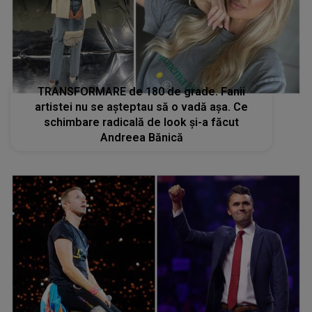
TRANSFORMARE de 180 de grade. Fanii
artistei nu se așteptau să o vadă așa. Ce
schimbare radicală de look și-a făcut
Andreea Bănică