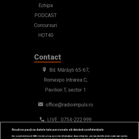
Echipa
PODCAST
Concursuri
HOT40
Contact
Bd. Mărăști 65-67,
Romexpo Intrarea C,
Pavilion T, sector 1
office@radioimpuls.ro
LIVE : 0754-222.999
WhatsApp: 0754-222.999
Nouă ne pasă ca datele tale personale să rămână confidențiale
Noi și partenerii noștri
589
stocăm și/sau accesăm informații pe dispozitivul dvs., precum identificatorii cookie unici pentru