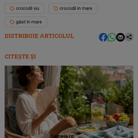
crocodil viu
crocodil in mare
găsit în mare
DISTRIBUIE ARTICOLUL
CITEȘTE ȘI
femeia.ro