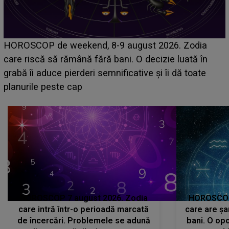
Emanuel a ținut ACEST DETALIU ASCUNS până
acum! În fața Alexandrei, concurentul din Casa Iubirii
face o MĂRTURISIRE NEAȘTEPTATĂ despre mama
sa: "I-am spus și ei în față, eu nu te iubesc pentru
că..."
HOROSCOP 7 august 2026. Zodia
HOROSCOP 
care intră într-o perioadă marcată
care are șa
de încercări. Problemele se adună
bani. O opo