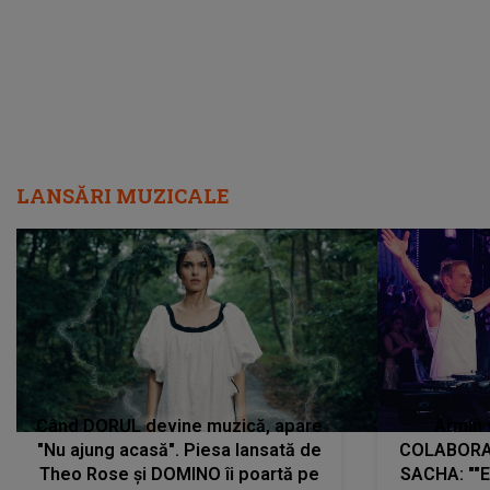
LANSĂRI MUZICALE
Când DORUL devine muzică, apare
Armin 
"Nu ajung acasă". Piesa lansată de
COLABORAR
Theo Rose și DOMINO îi poartă pe
SACHA: ""E