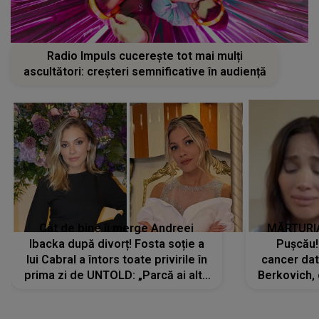
Radio Impuls cucerește tot mai mulți
ascultători: creșteri semnificative în audiență
Cât de bine îi merge Andreei
MĂRTURIA
Ibacka după divorț! Fosta soție a
Pușcău!
lui Cabral a întors toate privirile în
cancer dato
prima zi de UNTOLD: „Parcă ai altă
Berkovich, 
strălucire, emani putere,
accident ru
încredere, siguranță...”
Dacă nu 