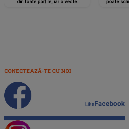
din toate părțile, iar o veste
poate schi
neașteptată îi dă planurile peste
la
cap
CONECTEAZĂ-TE CU NOI
Facebook
Like