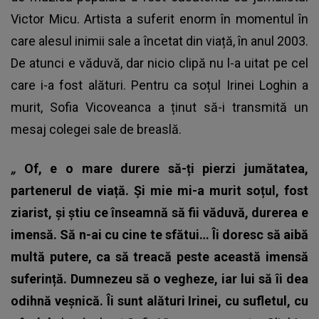
Victor Micu. Artista a suferit enorm în momentul în
care alesul inimii sale a încetat din viață, în anul 2003.
De atunci e văduvă, dar nicio clipă nu l-a uitat pe cel
care i-a fost alături. Pentru ca soțul Irinei Loghin a
murit, Sofia Vicoveanca a ținut să-i transmită un
mesaj colegei sale de breaslă.
„
Of, e o mare durere să-ți pierzi jumătatea,
partenerul de viață. Și mie mi-a murit soțul, fost
ziarist, și știu ce înseamnă să fii văduvă, durerea e
imensă. Să n-ai cu cine te sfătui… Îi doresc să aibă
multă putere, ca să treacă peste această imensă
suferință. Dumnezeu să o vegheze, iar lui să îi dea
odihnă veșnică. Îi sunt alături Irinei, cu sufletul, cu