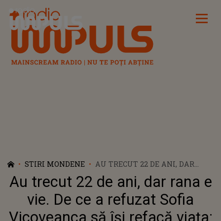
Radio Impuls
STIRI MONDENE
AU TRECUT 22 DE ANI, DAR
RANA E VIE. DE CE A REFUZAT
Au trecut 22 de ani, dar rana e
SOFIA VICOVEANCA SĂ ÎȘI
REFACĂ VIAȚA: "E O MARE
vie. De ce a refuzat Sofia
DURERE SĂ-ȚI PIERZI
Vicoveanca să își refacă viața:
JUMĂTATEA". VIAȚA FĂRĂ