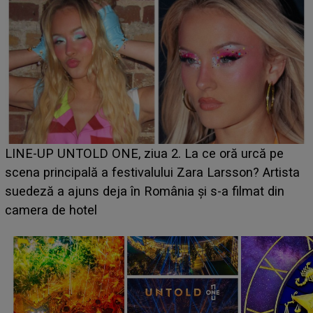
Ce a dezvăluit noua concurentă din "Casa Iubirii" l-a
luat prin surprindere pe Emanuel. CINE ESTE
BĂIATUL VIZAT de Alexandra?! Aflându-se în fața
faptului împlinit, A RECUNOSCUT IMEDIAT: "Am
avut..."