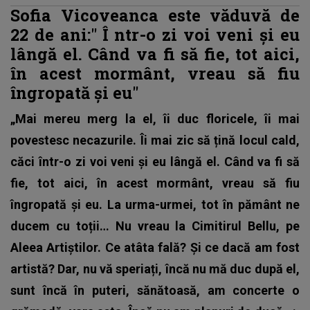
Sofia Vicoveanca este văduvă de
22 de ani:"
Î
ntr-o zi voi veni și eu
lângă el. Când va fi să fie, tot aici,
în acest mormânt, vreau să fiu
îngropată și eu"
„Mai mereu merg la el, îi duc floricele, îi mai
povestesc necazurile. Îi mai zic să țină locul cald,
căci într-o zi voi veni și eu lângă el. Când va fi să
fie, tot aici, în acest mormânt, vreau să fiu
îngropată și eu. La urma-urmei, tot în pământ ne
ducem cu toții…
Nu vreau la Cimitirul Bellu, pe
Aleea Artiștilor. Ce atâta fală? Și ce dacă am fost
artistă? Dar, nu vă speriați, încă nu mă duc după el,
sunt încă în puteri, sănătoasă, am concerte o