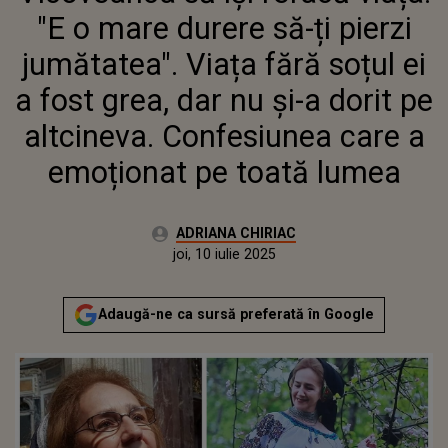
SOȚUL EI A FOST GREA, DAR NU
"E o mare durere să-ți pierzi
ȘI-A DORIT PE ALTCINEVA.
CONFESIUNEA CARE A
jumătatea". Viața fără soțul ei
EMOȚIONAT PE TOATĂ LUMEA
a fost grea, dar nu și-a dorit pe
altcineva. Confesiunea care a
emoționat pe toată lumea
Autor:
ADRIANA CHIRIAC
Publicat:
joi, 10 iulie 2025
Actualizat:
joi, 10 iulie 2025
Adaugă-ne ca sursă preferată în Google