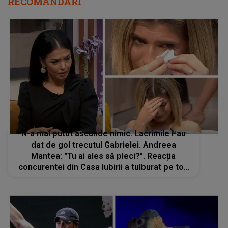
RECOMANDĂRI
N-a mai putut ascunde nimic. Lacrimile i-au
dat de gol trecutul Gabrielei. Andreea
Mantea: "Tu ai ales să pleci?". Reacția
concurentei din Casa Iubirii a tulburat pe toți
din emisie: "Sunt foarte sensibilă de când nu
mai lucrez". Întreg platoul a amuțit