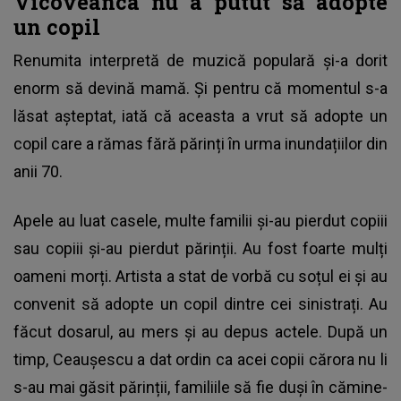
Vicoveanca nu a putut să adopte
un copil
Renumita interpretă de muzică populară și-a dorit
enorm să devină mamă. Și pentru că momentul s-a
lăsat așteptat, iată că aceasta a vrut să adopte un
copil care a rămas fără părinți în urma inundațiilor din
anii 70.
Apele au luat casele, multe familii și-au pierdut copiii
sau copiii și-au pierdut părinții. Au fost foarte mulți
oameni morți. Artista a stat de vorbă cu soțul ei și au
convenit să adopte un copil dintre cei sinistrați. Au
făcut dosarul, au mers și au depus actele. După un
timp, Ceaușescu a dat ordin ca acei copii cărora nu li
s-au mai găsit părinții, familiile să fie duși în cămine-