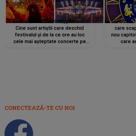
LINE-UP UNTOLD ONE, prima zi.
HOROSCOP 
Cine sunt artiștii care deschid
care scap
festivalul și de la ce ore au loc
nou capitol
cele mai așteptate concerte pe
care a
scena principală?
perioadă 
CONECTEAZĂ-TE CU NOI