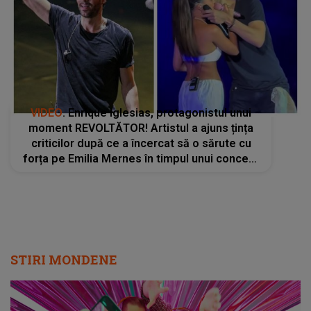
VIDEO
. Enrique Iglesias, protagonistul unui
moment REVOLTĂTOR! Artistul a ajuns țința
criticilor după ce a încercat să o sărute cu
forța pe Emilia Mernes în timpul unui concert:
"Nu faci așa ceva fără consimțământ"
STIRI MONDENE