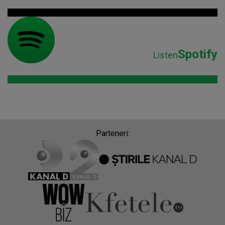
Spotify
Listen
Parteneri: