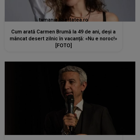
tvmania.libertatea.ro
Cum arată Carmen Brumă la 49 de ani, deși a
mâncat desert zilnic în vacanță: «Nu e noroc!»
[FOTO]
kanald2.ro