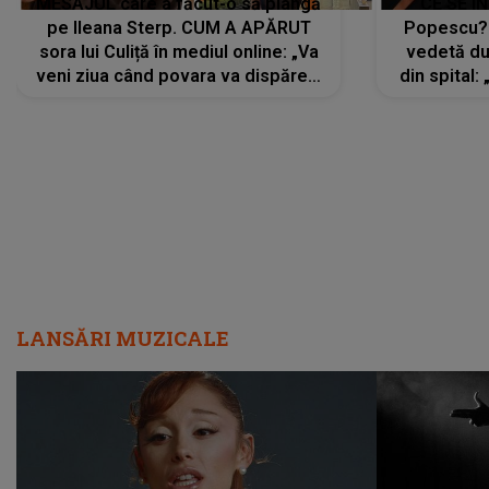
MESAJUL care a făcut-o să plângă
CE SE Î
pe Ileana Sterp. CUM A APĂRUT
Popescu?
sora lui Culiță în mediul online: „Va
vedetă du
veni ziua când povara va dispărea,
din spital:
iar lacrimile...”
LANSĂRI MUZICALE