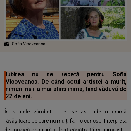
Sofia Vicoveanca
Iubirea nu se repetă pentru Sofia
Vicoveanca. De când soțul artistei a murit,
nimeni nu i-a mai atins inima, fiind văduvă de
22 de ani.
În spatele zâmbetului ei se ascunde o dramă
răvășitoare pe care nu mulți fani o cunosc. Interpreta
de muzică populară a fost căsătorită cu jurnalistul