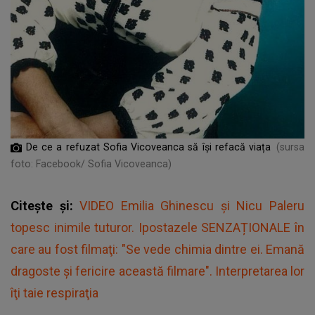
De ce a refuzat Sofia Vicoveanca să își refacă viața
(sursa
foto: Facebook/ Sofia Vicoveanca)
Citește și:
VIDEO Emilia Ghinescu și Nicu Paleru
topesc inimile tuturor. Ipostazele SENZAȚIONALE în
care au fost filmaţi: "Se vede chimia dintre ei. Emană
dragoste și fericire această filmare". Interpretarea lor
îţi taie respiraţia