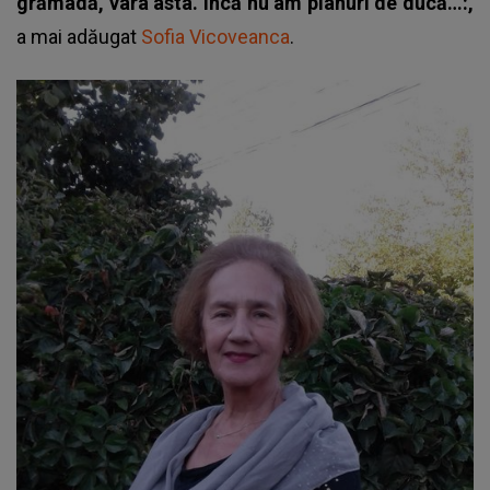
grămadă, vara asta. Încă nu am planuri de ducă…:,
a mai adăugat
Sofia Vicoveanca
.