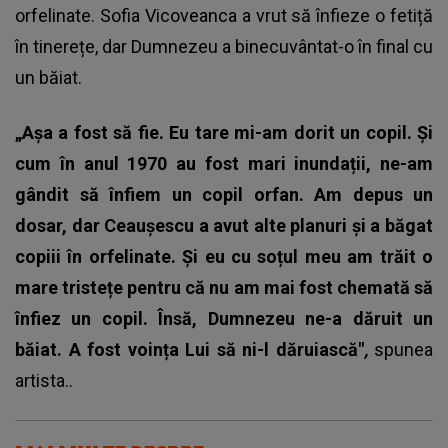
orfelinate.
Sofia Vicoveanca
a vrut să înfieze o fetiță
în tinerețe, dar Dumnezeu a binecuvântat-o în final cu
un băiat.
„Așa a fost să fie. Eu tare mi-am dorit un copil. Și
cum în anul 1970 au fost mari inundații, ne-am
gândit să înfiem un copil orfan. Am depus un
dosar, dar Ceaușescu a avut alte planuri și a băgat
copiii în orfelinate. Și eu cu soțul meu am trăit o
mare tristețe pentru că nu am mai fost chemată să
înfiez un copil. Însă, Dumnezeu ne-a dăruit un
băiat. A fost voința Lui să ni-l dăruiască"
,
spunea
artista..