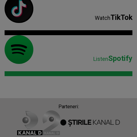
TikTok
Watch
Spotify
Listen
Parteneri: