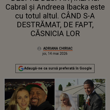
DESTRĂMAT, DE FAPT, CĂSNICIA
Cabral și Andreea Ibacka este
LOR
cu totul altul. CÂND S-A
DESTRĂMAT, DE FAPT,
CĂSNICIA LOR
Autor:
ADRIANA CHIRIAC
Publicat:
joi, 14 mai 2026
Actualizat:
joi, 14 mai 2026
Adaugă-ne ca sursă preferată în Google