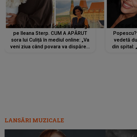
MESAJUL care a făcut-o să plângă
CE SE Î
pe Ileana Sterp. CUM A APĂRUT
Popescu?
sora lui Culiță în mediul online: „Va
vedetă du
veni ziua când povara va dispărea,
din spital:
iar lacrimile...”
LANSĂRI MUZICALE