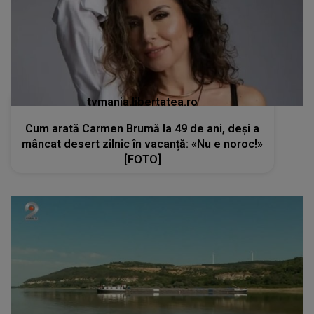
tvmania.libertatea.ro
Cum arată Carmen Brumă la 49 de ani, deși a
mâncat desert zilnic în vacanță: «Nu e noroc!»
[FOTO]