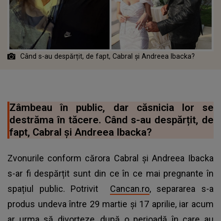
Când s-au despărțit, de fapt, Cabral și Andreea Ibacka?
Zâmbeau în public, dar căsnicia lor se
destrăma în tăcere. Când s-au despărțit, de
fapt, Cabral și Andreea Ibacka?
Zvonurile conform cărora Cabral și Andreea Ibacka
s-ar fi despărțit sunt din ce în ce mai pregnante în
spațiul public. Potrivit
Cancan.ro
, separarea s-a
produs undeva între 29 martie și 17 aprilie, iar acum
ar urma să divorțeze, după o perioadă în care au