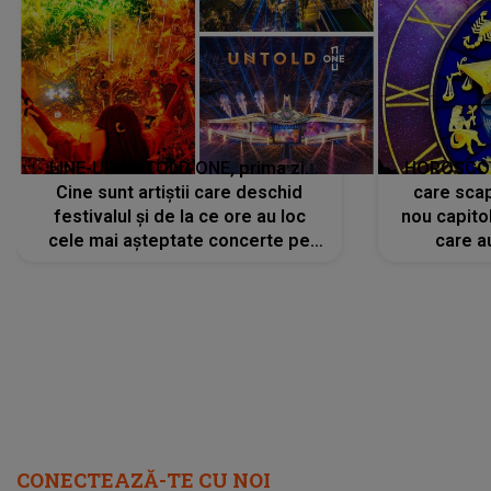
LINE-UP UNTOLD ONE, prima zi.
HOROSCOP 
Cine sunt artiștii care deschid
care scap
festivalul și de la ce ore au loc
nou capitol
cele mai așteptate concerte pe
care a
scena principală?
perioadă 
CONECTEAZĂ-TE CU NOI