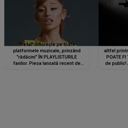
"Petal" înflorește pe toate
De această 
platformele muzicale, prinzând
altfel prin
"rădăcini" ÎN PLAYLISTURILE
POATE FI
fanilor. Piesa lansată recent de
de public!
Ariana Grande îi face pe
a lansat V
ascultători SĂ O ASCULTE PE
REPEAT