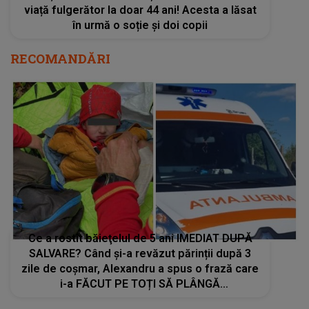
viață fulgerător la doar 44 ani! Acesta a lăsat
în urmă o soție și doi copii
RECOMANDĂRI
Ce a rostit băieţelul de 5 ani IMEDIAT DUPĂ
SALVARE? Când și-a revăzut părinții după 3
zile de coșmar, Alexandru a spus o frază care
i-a FĂCUT PE TOȚI SĂ PLÂNGĂ
NECONTROLAT: "A început să..."