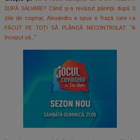
DUPĂ SALVARE? Când și-a revăzut părinții după 3
zile de coșmar, Alexandru a spus o frază care i-a
FĂCUT PE TOȚI SĂ PLÂNGĂ NECONTROLAT: "A
început să..."