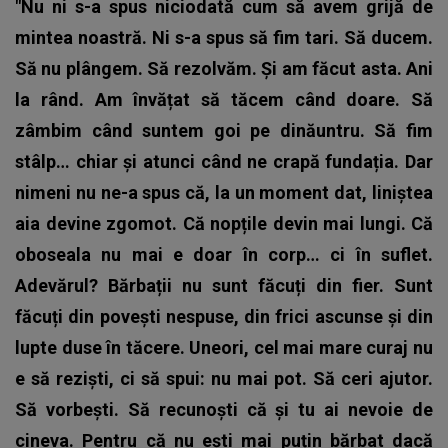
"Nu ni s-a spus niciodată cum să avem grijă de
mintea noastră. Ni s-a spus să fim tari. Să ducem.
Să nu plângem. Să rezolvăm. Și am făcut asta. Ani
la rând. Am învățat să tăcem când doare. Să
zâmbim când suntem goi pe dinăuntru. Să fim
stâlp… chiar și atunci când ne crapă fundația. Dar
nimeni nu ne-a spus că, la un moment dat, liniștea
aia devine zgomot. Că nopțile devin mai lungi. Că
oboseala nu mai e doar în corp… ci în suflet.
Adevărul? Bărbații nu sunt făcuți din fier. Sunt
făcuți din povești nespuse, din frici ascunse și din
lupte duse în tăcere. Uneori, cel mai mare curaj nu
e să reziști, ci să spui: nu mai pot. Să ceri ajutor.
Să vorbești. Să recunoști că și tu ai nevoie de
cineva. Pentru că nu ești mai puțin bărbat dacă