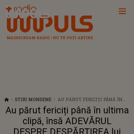
Radio Impuls
STIRI MONDENE
AU PĂRUT FERICIȚI PÂNĂ ÎN
ULTIMA CLIPĂ, ÎNSĂ
Au părut fericiți până în ultima
ADEVĂRUL DESPRE
DESPĂRȚIREA LUI CABRAL ȘI
clipă, însă ADEVĂRUL
ANDREEA IBACKA ESTE CU
DESPRE DESPĂRȚIREA lui
TOTUL ALTUL. CÂND S-A