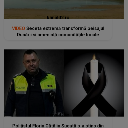
kanald2.ro
VIDEO
Seceta extremă transformă peisajul
Dunării și amenință comunitățile locale
kanald2.ro
Polițistul Florin Cătălin Șucată s-a stins din