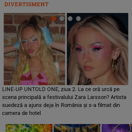
DIVERTISMENT
Ce a dezvăluit noua concurentă din "Casa Iubirii" l-a
luat prin surprindere pe Emanuel. CINE ESTE
BĂIATUL VIZAT de Alexandra?! Aflându-se în fața
faptului împlinit, A RECUNOSCUT IMEDIAT: "Am
avut..."