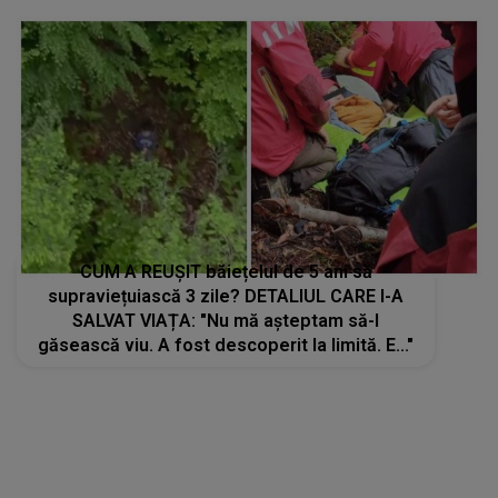
CUM A REUȘIT băiețelul de 5 ani să
supraviețuiască 3 zile? DETALIUL CARE I-A
SALVAT VIAȚA: "Nu mă așteptam să-l
găsească viu. A fost descoperit la limită. E..."