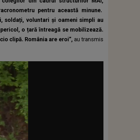
r colegilor din cadrul structurilor MAI,
tracronometru pentru această minune.
ți, soldați, voluntari și oameni simpli au
pericol, o țară întreagă se mobilizează.
icio clipă. România are eroi”,
au transmis