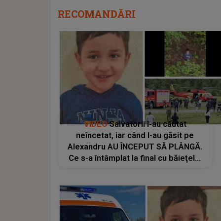
RECOMANDĂRI
VIDEO
Salvatorii l-au căutat
neîncetat, iar când l-au găsit pe
Alexandru AU ÎNCEPUT SĂ PLÂNGĂ.
Ce s-a întâmplat la final cu băieţelul
de 5 ani a impresionat o țară
întreagă: "A fost cea mai amplă
acțiune de căutare a unei..."