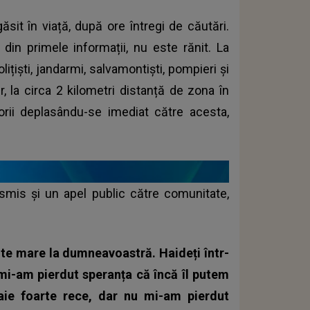
sit în viață, după ore întregi de căutări.
 din primele informații, nu este rănit. La
ițiști, jandarmi, salvamontiști, pompieri și
r, la circa 2 kilometri distanță de zona în
torii deplasându-se imediat către acesta,
ransmis și un apel public către comunitate,
nte mare la dumneavoastră. Haideți într-
mi-am pierdut speranța că încă îl putem
oaie foarte rece, dar nu mi-am pierdut