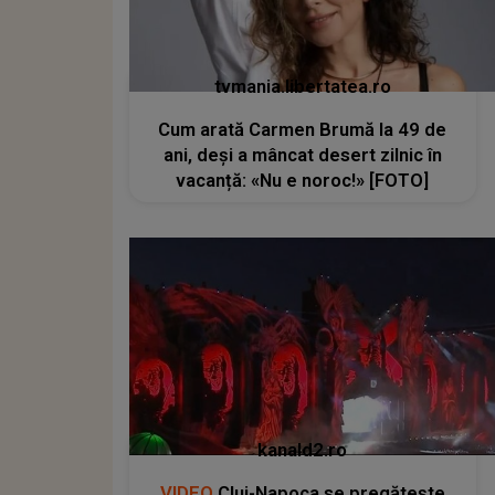
tvmania.libertatea.ro
Cum arată Carmen Brumă la 49 de
ani, deși a mâncat desert zilnic în
vacanță: «Nu e noroc!» [FOTO]
kanald2.ro
VIDEO
Cluj-Napoca se pregătește