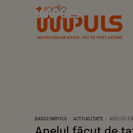
Radio Impuls
RADIO IMPULS
ACTUALITATE
APELUL FĂ
BĂIEȚULUI
Apelul făcut de ta
ADUS LACR