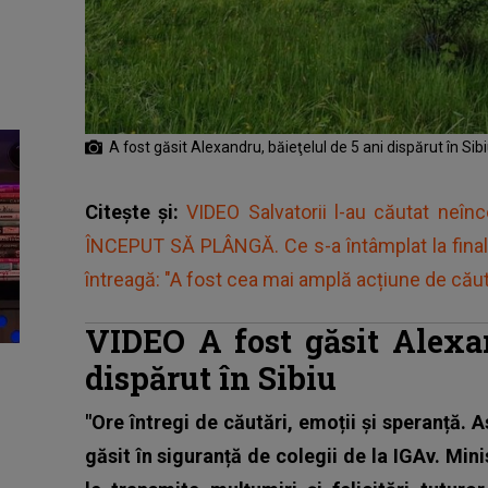
A fost găsit Alexandru, băieţelul de 5 ani dispărut în Sibi
Citește și:
VIDEO Salvatorii l-au căutat neînc
ÎNCEPUT SĂ PLÂNGĂ. Ce s-a întâmplat la final 
întreagă: "A fost cea mai amplă acțiune de căuta
VIDEO A fost găsit Alexan
dispărut în Sibiu
"Ore întregi de căutări, emoții și speranță. 
găsit în siguranță de colegii de la IGAv. Mini