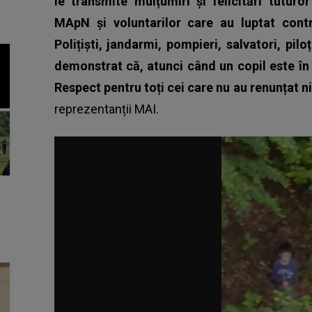
le transmite mulțumiri și felicitări tuturo
MApN și voluntarilor care au luptat con
Polițiști, jandarmi, pompieri, salvatori, pilo
demonstrat că, atunci când un copil este în 
Respect pentru toți cei care nu au renunțat n
reprezentanții MAI.