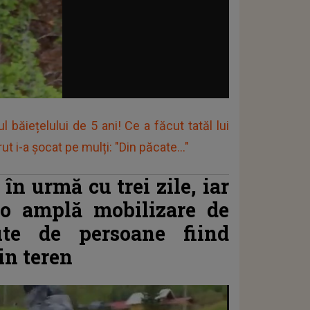
 băiețelului de 5 ani! Ce a făcut tatăl lui
 i-a șocat pe mulți: "Din păcate..."
 în urmă cu trei zile, iar
t o amplă mobilizare de
ute de persoane fiind
in teren