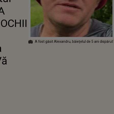
"AM O
 A
E MARE LA
ASTRĂ. VĂ
 OCHII
A fost găsit Alexandru, băieţelul de 5 ani dispărut î
a
Vă