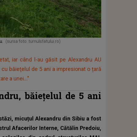
u.
(sursa foto: turnulsfatului.ro)
etat, iar când l-au găsit pe Alexandru AU
cu băieţelul de 5 ani a impresionat o țară
re a unei..."
dru, băieţelul de 5 ani
Astăzi, micuțul Alexandru din Sibiu a fost
strul Afacerilor Interne, Cătălin Predoiu,