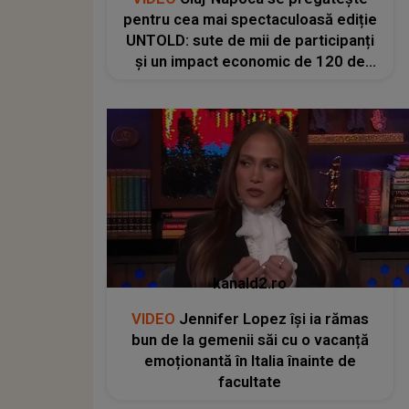
pentru cea mai spectaculoasă ediție
UNTOLD: sute de mii de participanți
și un impact economic de 120 de
milioane de euro
kanald2.ro
VIDEO
Jennifer Lopez își ia rămas
bun de la gemenii săi cu o vacanță
emoționantă în Italia înainte de
facultate