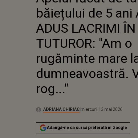
TUTUROR: 
băiețului de 5 ani
RUGĂMINT
DUMNEAVO
ROG..."
ADUS LACRIMI ÎN
TUTUROR: "Am o
rugăminte mare l
dumneavoastră. 
rog..."
Publicat:
Autor:
miercuri, 13 mai 2026
Actualizat:
ADRIANA CHIRIAC
miercuri, 13 mai 2026
Adaugă-ne ca sursă preferată în Google