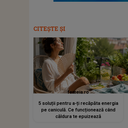
CITEȘTE ȘI
femeia.ro
5 soluții pentru a-ți recăpăta energia
pe caniculă. Ce funcționează când
căldura te epuizează