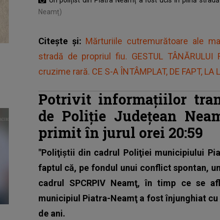
Neamț)
Citește și:
Mărturiile cutremurătoare ale mart
stradă de propriul fiu. GESTUL TÂNĂRULU
cruzime rară. CE S-A ÎNTÂMPLAT, DE FAPT, LA
Potrivit informațiilor tr
de Poliție Județean Neam
primit în jurul orei 20:59
"Poliţiştii din cadrul Poliţiei municipiului P
faptul că, pe fondul unui conflict spontan, un
cadrul SPCRPIV Neamţ, în timp ce se afl
municipiul Piatra-Neamţ a fost înjunghiat cu u
de ani.