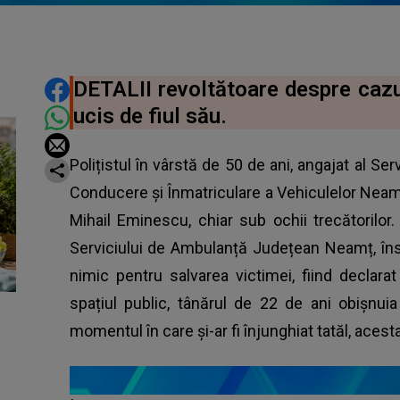
DISTRIBUIE ARTICOLUL
DETALII revoltătoare despre cazul
ucis de fiul său.
Polițistul în vârstă de 50 de ani, angajat al 
Conducere și Înmatriculare a Vehiculelor Neamț,
Mihail Eminescu, chiar sub ochii trecătorilor.
Serviciului de Ambulanță Județean Neamț, în
nimic pentru salvarea victimei, fiind declarat
spațiul public, tânărul de 22 de ani obișnui
momentul în care și-ar fi înjunghiat tatăl, acesta