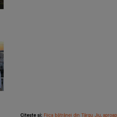
Citește și:
Fiica bătrânei din Târgu Jiu, aproa