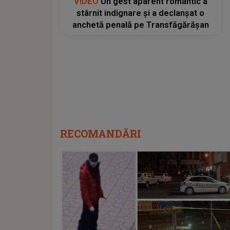
VIDEO
Un gest aparent romantic a
stârnit indignare și a declanșat o
anchetă penală pe Transfăgărășan
RECOMANDĂRI