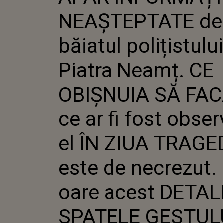
DIN PIATR
NEAȘTEPTATE de
OBIȘNUIA S
AR FI FOST
EL ÎN ZIU
băiatul polițistulu
ESTE DE NE
OARE ACES
Piatra Neamț. CE
SPATELE G
OBIȘNUIA SĂ FAC
ce ar fi fost obser
el ÎN ZIUA TRAGE
este de necrezut. 
oare acest DETAL
SPATELE GESTUL