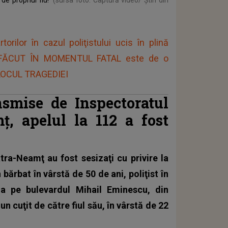
orilor în cazul poliţistului ucis în plină
I FĂCUT ÎN MOMENTUL FATAL este de o
 LOCUL TRAGEDIEI
ansmise de Inspectoratul
ț, apelul la 112 a fost
iatra-Neamţ au fost sesizaţi cu privire la
 bărbat în vârstă de 50 de ani, poliţist în
a pe bulevardul Mihail Eminescu, din
n cuţit de către fiul său, în vârstă de 22