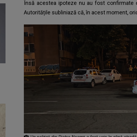
Însă acestea ipoteze nu au fost confirmate ofi
Autoritățile subliniază că, în acest moment, o
Un polițist din Piatra Neamț a fost ucis în plină stradă 