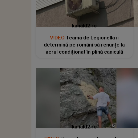
kanald2.ro
VIDEO
Teama de Legionella îi
determină pe români să renunțe la
aerul condiționat în plină caniculă
kanald2.ro