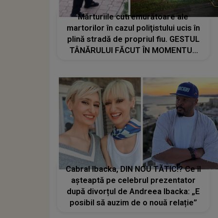
Mărturiile cutremurătoare ale
martorilor în cazul poliţistului ucis în
plină stradă de propriul fiu. GESTUL
TÂNĂRULUI FĂCUT ÎN MOMENTUL
FATAL este de o cruzime rară. CE S-
A ÎNTÂMPLAT, DE FAPT, LA LOCUL
TRAGEDIEI
Cabral Ibacka, DIN NOU TĂTIC!? Ce îl
așteaptă pe celebrul prezentator
după divorțul de Andreea Ibacka: „E
posibil să auzim de o nouă relație”