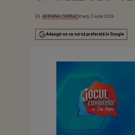
Publicat:
Autor:
marți, 2 iunie 2026
Actualizat:
ADRIANA CHIRIAC
marți, 2 iunie 2026
Adaugă-ne ca sursă preferată în Google