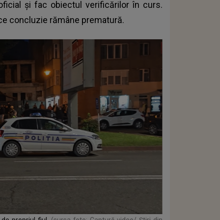
cial și fac obiectul verificărilor în curs.
rice concluzie rămâne prematură.
de propriul fiu!
(sursa foto: Captură video/ Știri din