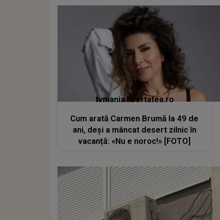
tvmania.libertatea.ro
Cum arată Carmen Brumă la 49 de
ani, deși a mâncat desert zilnic în
vacanță: «Nu e noroc!» [FOTO]