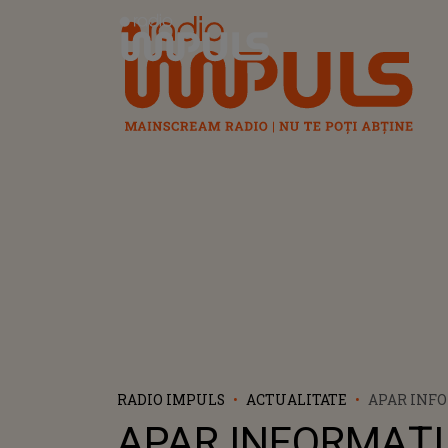
Radio Impuls
RADIO IMPULS
ACTUALITATE
APAR INF
NEAȘTEPT
APAR INFORMAȚI
BĂIATUL P